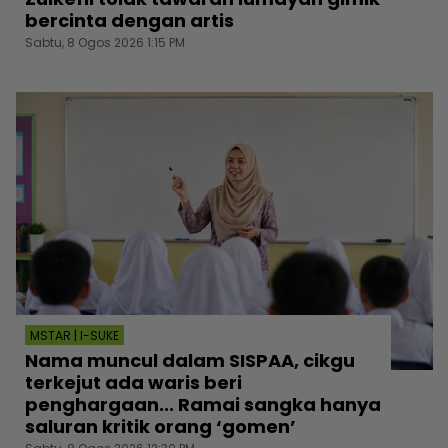
bercinta dengan artis
Sabtu, 8 Ogos 2026 1:15 PM
MSTAR | I-SUKE
Nama muncul dalam SISPAA, cikgu
terkejut ada waris beri
penghargaan... Ramai sangka hanya
saluran kritik orang ‘gomen’