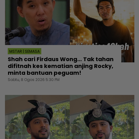
MSTAR | SEMASA
Shah cari Firdaus Wong… Tak tahan
difitnah kes kematian anjing Rocky,
minta bantuan peguam!
Sabtu, 8 Ogos 2026 5:30 PM