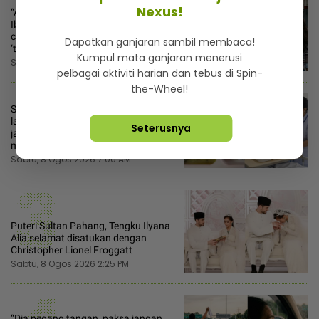
1
Nexus!
“Akak belanja air, boleh la sayang” -
Ibu tunggal hantar foto tayang dada,
cubaan goda mekanik minta diskaun
Dapatkan ganjaran sambil membaca!
‘timing belt’
Kumpul mata ganjaran menerusi
Sabtu, 8 Ogos 2026 10:00 AM
pelbagai aktiviti harian dan tebus di Spin-
2
the-Wheel!
Sayu hati tengok pesakit nak buang
lauk hospital, petugas KKM minta
Seterusnya
jamah - “Baik bagi saya, belum
makan dari pagi”
Sabtu, 8 Ogos 2026 7:00 AM
3
Puteri Sultan Pahang, Tengku Ilyana
Alia selamat disatukan dengan
Christopher Lionel Froggatt
Sabtu, 8 Ogos 2026 2:25 PM
“Dia pegang tangan, paksa jangan