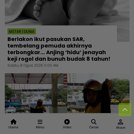
MSTAR | DUNIA
Berlakon ikut pasukan SAR,
tembelang pemuda akhirnya
terbongkar... Anjing ‘hidu’ jenayah
keji rogol dan bunuh budak 8 tahun!
Sabtu, 8 Ogos 2026 11:00 AM
person
Utama
Menu
Video
Carian
Akaun