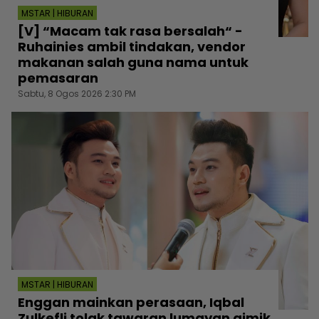
MSTAR | HIBURAN
[V] “Macam tak rasa bersalah“ -
Ruhainies ambil tindakan, vendor
makanan salah guna nama untuk
pemasaran
Sabtu, 8 Ogos 2026 2:30 PM
MSTAR | HIBURAN
Enggan mainkan perasaan, Iqbal
Zulkefli tolak tawaran lumayan gimik