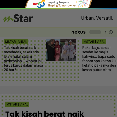
Urban. Versatil.
chevron_right
info
-
MSTAR | VIRAL
MSTAR | VIRAL
Tak kisah berat naik
Pakai baju, seluar
mendadak, sekali ada
sendat ke majlis
lelaki hulur salam
kahwin... bapa sado 
perkenalan... wanita ini
faham apa kaitan kur
terus kurus dalam masa
ketat dipakainya de
20 hari!
kesan putus cinta
MSTAR | VIRAL
Tak kisah berat naik