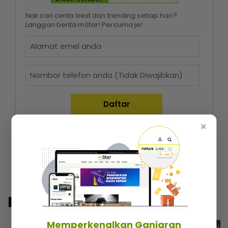
Nak cari cerita best dan trending setiap hari?
Langgan berita mStar! Percuma je!
×
Dengan menekan butang mendaftar, anda kini bersetuju
dengan
peraturan dan terma
kami.
Popular@Lokal
Memperkenalkan Ganjaran