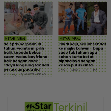
MSTAR | VIRAL
MSTAR | VIRAL
Selepas berpisah 10
Pakai baju, seluar sendat
tahun, wanita ini pilih
ke majlis kahwin... bapa
balik kepada bekas
sado tak faham apa
suami walau boyfriend
kaitan kurta ketat
baik dengan anak -
dipakainya dengan
“Saya langsung tak ada
kesan putus cinta
perasaan pada dia”
Rabu, 31 Mac 2021 2:00 PM
Khamis, 01 April 2021 7:00 AM