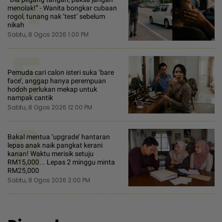
4
menolak!” - Wanita bongkar cubaan
rogol, tunang nak ’test’ sebelum
nikah
Sabtu, 8 Ogos 2026 1:00 PM
5
Pemuda cari calon isteri suka ‘bare
face’, anggap hanya perempuan
hodoh perlukan mekap untuk
nampak cantik
Sabtu, 8 Ogos 2026 12:00 PM
6
Bakal mentua ‘upgrade’ hantaran
lepas anak naik pangkat kerani
kanan! Waktu merisik setuju
RM15,000... Lepas 2 minggu minta
RM25,000
Sabtu, 8 Ogos 2026 2:00 PM