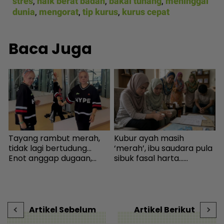
stres
,
naik berat badan
,
bakal tunang
,
meninggal
dunia
,
mengorat
,
tip kurus
,
kurus cepat
Baca Juga
Tayang rambut merah,
Kubur ayah masih
K
n
tidak lagi bertudung...
‘merah’, ibu saudara pula
h
Enot anggap dugaan,
sibuk fasal harta...
a
minta netizen doa baik-
Peguam pesan ‘makcik’
I
baik - Hiburan | mStar
tiada hak, ada anak lelaki
i
sebagai waris - Viral |
t
mStar
-
Artikel Sebelum
Artikel Berikut