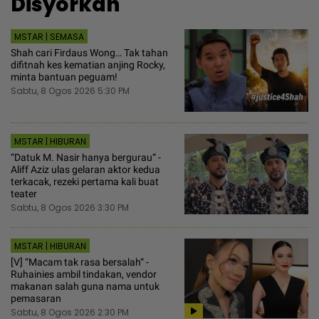
Disyorkan
MSTAR | SEMASA
Shah cari Firdaus Wong… Tak tahan
difitnah kes kematian anjing Rocky,
minta bantuan peguam!
Sabtu, 8 Ogos 2026 5:30 PM
MSTAR | HIBURAN
“Datuk M. Nasir hanya bergurau“ -
Aliff Aziz ulas gelaran aktor kedua
terkacak, rezeki pertama kali buat
teater
Sabtu, 8 Ogos 2026 3:30 PM
MSTAR | HIBURAN
[V] “Macam tak rasa bersalah“ -
Ruhainies ambil tindakan, vendor
makanan salah guna nama untuk
pemasaran
Sabtu, 8 Ogos 2026 2:30 PM