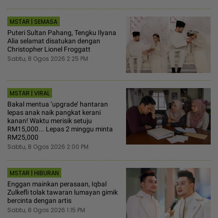
MSTAR | SEMASA
Puteri Sultan Pahang, Tengku Ilyana
Alia selamat disatukan dengan
Christopher Lionel Froggatt
Sabtu, 8 Ogos 2026 2:25 PM
MSTAR | VIRAL
Bakal mentua ‘upgrade’ hantaran
lepas anak naik pangkat kerani
kanan! Waktu merisik setuju
RM15,000... Lepas 2 minggu minta
RM25,000
Sabtu, 8 Ogos 2026 2:00 PM
MSTAR | HIBURAN
Enggan mainkan perasaan, Iqbal
Zulkefli tolak tawaran lumayan gimik
bercinta dengan artis
Sabtu, 8 Ogos 2026 1:15 PM