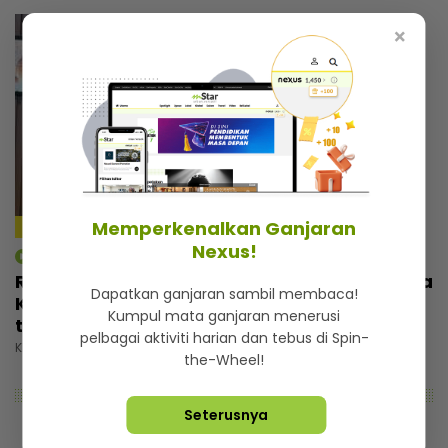
×
Memperkenalkan Ganjaran
4:59
Nexus!
mStar | Berita
Rezeki wajah seiras Lamine Yamal, pemuda
Dapatkan ganjaran sambil membaca!
Kelantan tak sia-siakan peluang... Banyak
Kumpul mata ganjaran menerusi
tawaran reviu, ramai nak bergambar
pelbagai aktiviti harian dan tebus di Spin-
Khamis, 30 Julai 2026 5:00 PM
the-Wheel!
Seterusnya