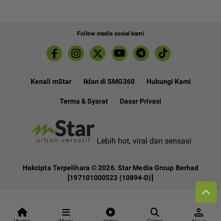
Follow media sosial kami
Kenali mStar
Iklan di SMG360
Hubungi Kami
Terma & Syarat
Dasar Privasi
Lebih hot, viral dan sensasi
Hakcipta Terpelihara ©
2026. Star Media Group Berhad
[197101000523 (10894-D)]
person