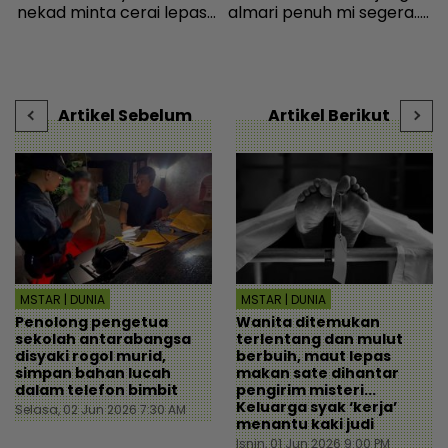
nekad minta cerai lepas
almari penuh mi segera...
R
dituduh jadi punca nafkah
Ingatkan orang susah,
p
mentua terputus - Viral |
individu tergamam lepas
mStar
tengok baki akaun rakan
- Viral | mStar
Artikel Sebelum
Artikel Berikut
MSTAR | DUNIA
MSTAR | DUNIA
Penolong pengetua
Wanita ditemukan
sekolah antarabangsa
terlentang dan mulut
disyaki rogol murid,
berbuih, maut lepas
simpan bahan lucah
makan sate dihantar
dalam telefon bimbit
pengirim misteri...
Keluarga syak ‘kerja’
Selasa, 02 Jun 2026 7:30 AM
menantu kaki judi
Isnin, 01 Jun 2026 9:00 PM