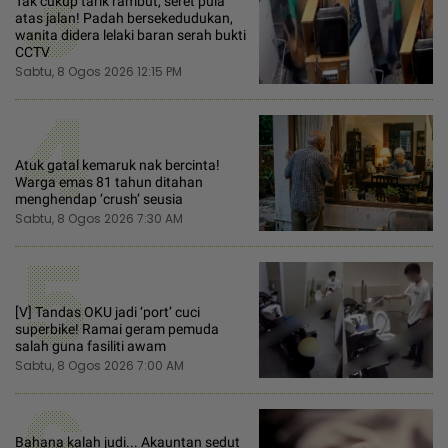
3
Tak cukup tarik rambut, seret pula
atas jalan! Padah bersekedudukan,
wanita didera lelaki baran serah bukti
CCTV
Sabtu, 8 Ogos 2026 12:15 PM
4
Atuk gatal kemaruk nak bercinta!
Warga emas 81 tahun ditahan
menghendap ‘crush’ seusia
Sabtu, 8 Ogos 2026 7:30 AM
5
[V] Tandas OKU jadi ‘port’ cuci
superbike! Ramai geram pemuda
salah guna fasiliti awam
Sabtu, 8 Ogos 2026 7:00 AM
Bahana kalah judi... Akauntan sedut