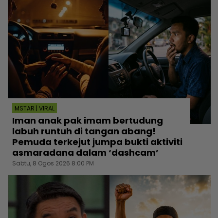
MSTAR | VIRAL
Iman anak pak imam bertudung
labuh runtuh di tangan abang!
Pemuda terkejut jumpa bukti aktiviti
asmaradana dalam ‘dashcam’
Sabtu, 8 Ogos 2026 8:00 PM