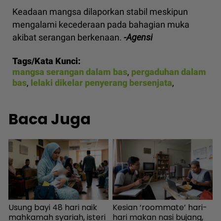
Keadaan mangsa dilaporkan stabil meskipun
mengalami kecederaan pada bahagian muka
akibat serangan berkenaan.
-Agensi
Tags/Kata Kunci:
mangsa serangan dalam bas
,
pergaduhan dalam
bas
,
lelaki dikelar penyerang bersenjata
,
Baca Juga
Usung bayi 48 hari naik
Kesian ‘roommate’ hari-
P
n
mahkamah syariah, isteri
hari makan nasi bujang,
R