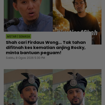
MSTAR | SEMASA
Shah cari Firdaus Wong… Tak tahan
difitnah kes kematian anjing Rocky,
minta bantuan peguam!
Sabtu, 8 Ogos 2026 5:30 PM