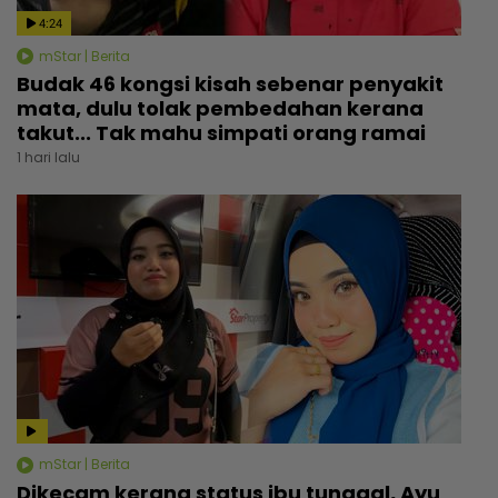
4:24
mStar | Berita
Budak 46 kongsi kisah sebenar penyakit
mata, dulu tolak pembedahan kerana
takut... Tak mahu simpati orang ramai
1 hari lalu
mStar | Berita
Dikecam kerana status ibu tunggal, Ayu