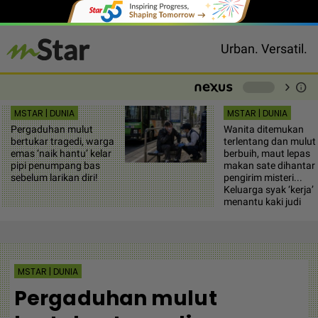
Urban. Versatil.
chevron_right
info
-
MSTAR | DUNIA
MSTAR | DUNIA
Pergaduhan mulut
Wanita ditemukan
bertukar tragedi, warga
terlentang dan mulut
emas ‘naik hantu’ kelar
berbuih, maut lepas
pipi penumpang bas
makan sate dihantar
sebelum larikan diri!
pengirim misteri...
Keluarga syak ‘kerja’
menantu kaki judi
MSTAR | DUNIA
Pergaduhan mulut