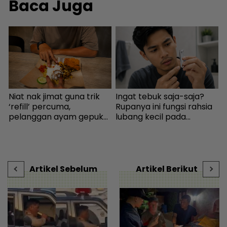
Baca Juga
Niat nak jimat guna trik
Ingat tebuk saja-saja?
I
n
‘refill’ percuma,
Rupanya ini fungsi rahsia
pelanggan ayam gepuk
lubang kecil pada
insaf lepas tahu polisi
pengetip kuku... Sudah
v
kedai - “Saya kongsikan
wujud sejak 145 tahun
t
benda haram” - I-suke |
lalu! - I-suke | mStar
mStar
Artikel Sebelum
Artikel Berikut