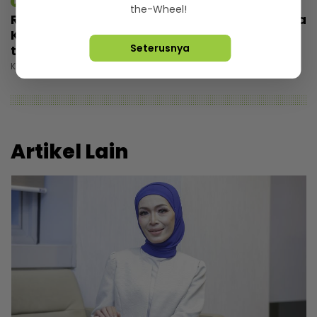
mStar | Berita
the-Wheel!
Rezeki wajah seiras Lamine Yamal, pemuda
Kelantan tak sia-siakan peluang... Banyak
Seterusnya
tawaran reviu, ramai nak bergambar
Khamis, 30 Julai 2026 5:00 PM
Artikel Lain