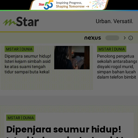
Urban. Versatil.
chevron_right
info
-
MSTAR | DUNIA
MSTAR | DUNIA
Dipenjara seumur hidup!
Penolong pengetua
Isteri kejam simbah asid
sekolah antarabangs
ke atas suami tengah
disyaki rogol murid,
tidur sampai buta kekal
simpan bahan lucah
dalam telefon bimbit
MSTAR | DUNIA
Dipenjara seumur hidup!