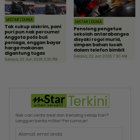
MSTAR | DUNIA
MSTAR | DUNIA
Tak cukup aiskrim, pani
Penolong pengetua
puri pun nak percuma!
sekolah antarabangsa
Anggota polis buli
disyaki rogol murid,
peniaga, enggan bayar
simpan bahan lucah
harga makanan
dalam telefon bimbit
digantung tugas
Selasa, 02 Jun 2026 7:30 AM
Selasa, 02 Jun 2026 3:30 PM
Nak cari cerita best dan trending setiap hari?
Langgan berita mStar! Percuma je!