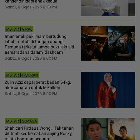
kanser dihidapi anak kedua
Sabtu, 8 Ogos 2026 8:30 PM
MSTAR | VIRAL
Iman anak pak imam bertudung
labuh runtuh di tangan abang!
Pemuda terkejut jumpa bukti aktiviti
asmaradana dalam ‘dashcam’
Sabtu, 8 Ogos 2026 8:00 PM
MSTAR | HIBURAN
Zulin Aziz capai berat badan 54kg,
akui cabaran untuk kekalkan
Sabtu, 8 Ogos 2026 6:00 PM
MSTAR | SEMASA
Shah cari Firdaus Wong… Tak tahan
difitnah kes kematian anjing Rocky,
minta bantuan peguam!