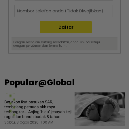
Dengan menekan butang mendaftar, anda kini bersetuju
dengan
peraturan dan terma
kami.
Popular@Global
1
Berlakon ikut pasukan SAR,
tembelang pemuda akhirnya
terbongkar... Anjing ‘hidu’ jenayah keji
rogol dan bunuh budak 8 tahun!
Sabtu, 8 Ogos 2026 11:00 AM