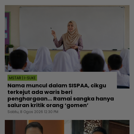
MSTAR | I-SUKE
Nama muncul dalam SISPAA, cikgu
terkejut ada waris beri
penghargaan... Ramai sangka hanya
saluran kritik orang ‘gomen’
Sabtu, 8 Ogos 2026 12:30 PM