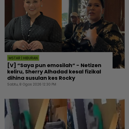
MSTAR | HIBURAN
[V] “Saya pun emosilah“ - Netizen
keliru, Sherry Alhadad kesal fizikal
dihina susulan kes Rocky
Sabtu, 8 Ogos 2026 12:30 PM