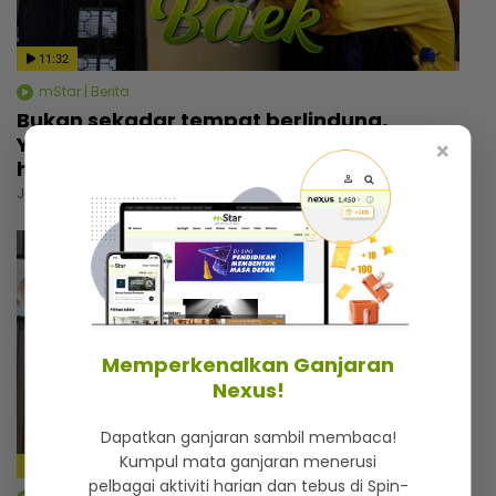
11:32
mStar | Berita
Bukan sekadar tempat berlindung,
Yayasan Chow Kit simpan kisah menyayat
×
hati
Jumaat, 31 Julai 2026 6:00 PM
Memperkenalkan Ganjaran
Nexus!
Dapatkan ganjaran sambil membaca!
Kumpul mata ganjaran menerusi
4:59
pelbagai aktiviti harian dan tebus di Spin-