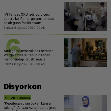
5
[V] Tandas OKU jadi ‘port’ cuci
superbike! Ramai geram pemuda
salah guna fasiliti awam
Sabtu, 8 Ogos 2026 7:00 AM
6
Atuk gatal kemaruk nak bercinta!
Warga emas 81 tahun ditahan
menghendap ‘crush’ seusia
Sabtu, 8 Ogos 2026 7:30 AM
Disyorkan
MSTAR | HIBURAN
“Keputusan ujian bukan kanser
tulang“ - Amyza Aznan buntu jenis