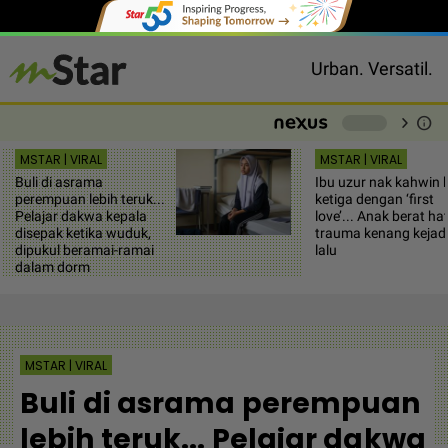
Urban. Versatil.
chevron_right
info
-
MSTAR | VIRAL
MSTAR | VIRAL
Buli di asrama
Ibu uzur nak kahwin k
perempuan lebih teruk...
ketiga dengan ‘first
Pelajar dakwa kepala
love’... Anak berat hat
disepak ketika wuduk,
trauma kenang kejad
dipukul beramai-ramai
lalu
dalam dorm
MSTAR | VIRAL
Buli di asrama perempuan
lebih teruk... Pelajar dakwa