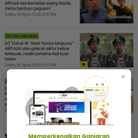
difitnah kes kematian anjing Rocky,
minta bantuan peguam!
Sabtu, 8 Ogos 2026 5:30 PM
MSTAR | HIBURAN
[V] “Datuk M. Nasir hanya bergurau“ -
Aliff Aziz ulas gelaran aktor kedua
terkacak, rezeki pertama kali buat
teater
Sabtu, 8 Ogos 2026 3:30 PM
×
MSTAR | HIBURAN
[V] “Macam tak rasa bersalah“ -
Ruhainies ambil tindakan, vendor
makanan salah guna nama untuk
pemasaran
Sabtu, 8 Ogos 2026 2:30 PM
Video
Memperkenalkan Ganjaran
Menarik@video