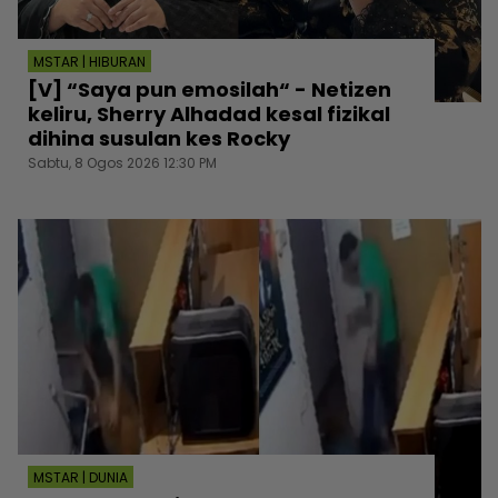
MSTAR | HIBURAN
[V] “Saya pun emosilah“ - Netizen
keliru, Sherry Alhadad kesal fizikal
dihina susulan kes Rocky
Sabtu, 8 Ogos 2026 12:30 PM
MSTAR | DUNIA