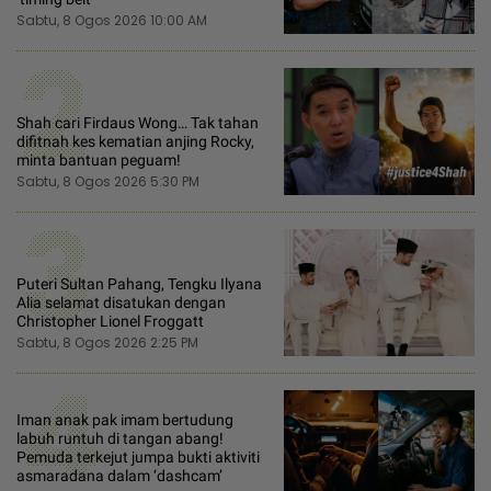
Sabtu, 8 Ogos 2026 10:00 AM
2
Shah cari Firdaus Wong… Tak tahan
difitnah kes kematian anjing Rocky,
minta bantuan peguam!
Sabtu, 8 Ogos 2026 5:30 PM
3
Puteri Sultan Pahang, Tengku Ilyana
Alia selamat disatukan dengan
Christopher Lionel Froggatt
Sabtu, 8 Ogos 2026 2:25 PM
4
Iman anak pak imam bertudung
labuh runtuh di tangan abang!
Pemuda terkejut jumpa bukti aktiviti
asmaradana dalam ‘dashcam’