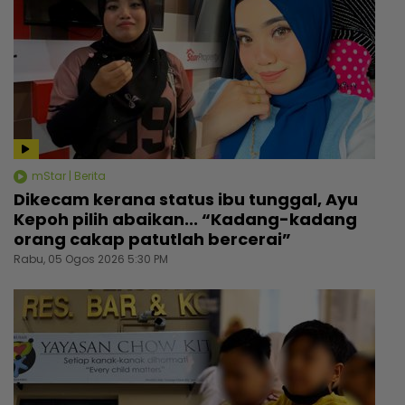
mStar | Berita
Dikecam kerana status ibu tunggal, Ayu
Kepoh pilih abaikan... “Kadang-kadang
orang cakap patutlah bercerai”
Rabu, 05 Ogos 2026 5:30 PM