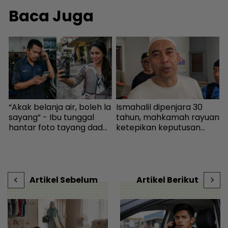
Baca Juga
“Akak belanja air, boleh la
Ismahalil dipenjara 30
K
sayang” - Ibu tunggal
tahun, mahkamah rayuan
‘
hantar foto tayang dada,
ketepikan keputusan
s
cubaan goda mekanik
bebas - Sensasi | mStar
P
minta diskaun ‘timing
t
belt’ - Viral | mStar
s
Artikel Sebelum
Artikel Berikut