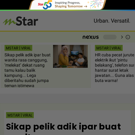
Urban. Versatil.
chevron_right
info
-
MSTAR | VIRAL
MSTAR | VIRAL
Sikap pelik adik ipar buat
HR cuba pecat jurute
wanita rasa canggung,
elektrik ikut ‘pintu
‘melekat’ dekat ruang
belakang’, telefon su
tamu kalau balik
hantar surat letak
kampung... Lega
jawatan... Guna alas
diberitahu sudah jumpa
buta warna!
teman istimewa
MSTAR | VIRAL
Sikap pelik adik ipar buat