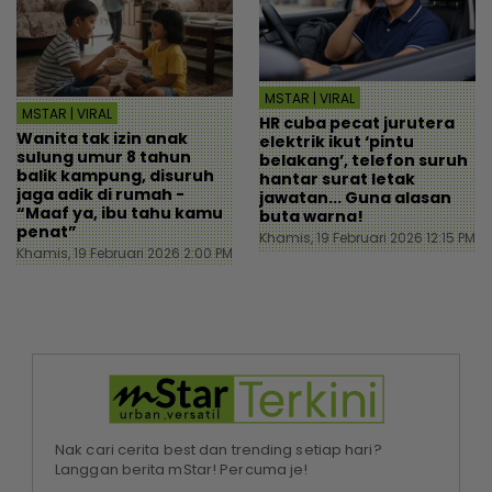
MSTAR | VIRAL
MSTAR | VIRAL
HR cuba pecat jurutera
Wanita tak izin anak
elektrik ikut ‘pintu
sulung umur 8 tahun
belakang’, telefon suruh
balik kampung, disuruh
hantar surat letak
jaga adik di rumah -
jawatan... Guna alasan
“Maaf ya, ibu tahu kamu
buta warna!
penat”
Khamis, 19 Februari 2026 12:15 PM
Khamis, 19 Februari 2026 2:00 PM
Nak cari cerita best dan trending setiap hari?
Langgan berita mStar! Percuma je!