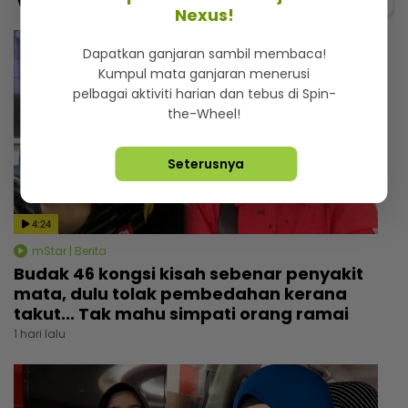
Nexus!
Dapatkan ganjaran sambil membaca!
Kumpul mata ganjaran menerusi
pelbagai aktiviti harian dan tebus di Spin-
the-Wheel!
Seterusnya
4:24
mStar | Berita
Budak 46 kongsi kisah sebenar penyakit
mata, dulu tolak pembedahan kerana
takut... Tak mahu simpati orang ramai
1 hari lalu