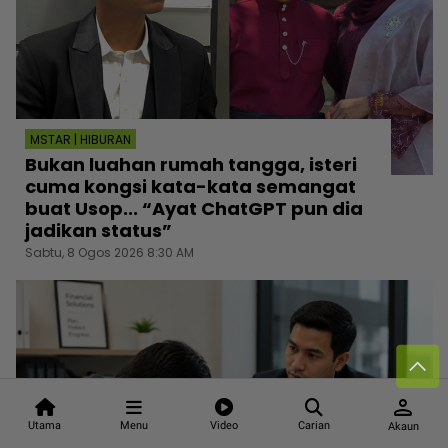
MSTAR | HIBURAN
Bukan luahan rumah tangga, isteri
cuma kongsi kata-kata semangat
buat Usop... “Ayat ChatGPT pun dia
jadikan status”
Sabtu, 8 Ogos 2026 8:30 AM
person
Utama
Menu
Video
Carian
Akaun