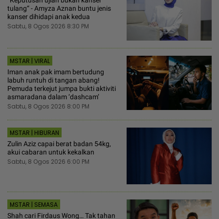
“Keputusan ujian bukan kanser
tulang“ - Amyza Aznan buntu jenis
kanser dihidapi anak kedua
Sabtu, 8 Ogos 2026 8:30 PM
MSTAR | VIRAL
Iman anak pak imam bertudung
labuh runtuh di tangan abang!
Pemuda terkejut jumpa bukti aktiviti
asmaradana dalam ‘dashcam’
Sabtu, 8 Ogos 2026 8:00 PM
MSTAR | HIBURAN
Zulin Aziz capai berat badan 54kg,
akui cabaran untuk kekalkan
Sabtu, 8 Ogos 2026 6:00 PM
MSTAR | SEMASA
Shah cari Firdaus Wong… Tak tahan