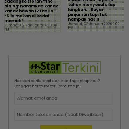
cadang restoran ‘fine
tahun menyesal silap
dining’ haramkan kanak-
langkah... Bayar
kanak bawah 12 tahun -
pinjaman tapi tak
“Sila makan di kedai
nampak hasil!
mamak”
Jumaat, 02 Januari 2026 1:00
Jumaat, 02 Januari 2026 8:00
PM
PM
Nak cari cerita best dan trending setiap hari?
Langgan berita mStar! Percuma je!