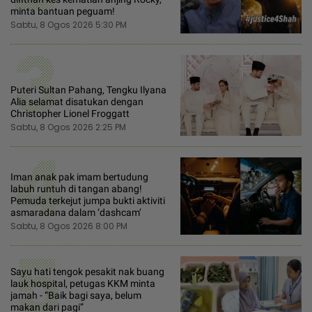
minta bantuan peguam!
Sabtu, 8 Ogos 2026 5:30 PM
3
Puteri Sultan Pahang, Tengku Ilyana
Alia selamat disatukan dengan
Christopher Lionel Froggatt
Sabtu, 8 Ogos 2026 2:25 PM
4
Iman anak pak imam bertudung
labuh runtuh di tangan abang!
Pemuda terkejut jumpa bukti aktiviti
asmaradana dalam ‘dashcam’
Sabtu, 8 Ogos 2026 8:00 PM
5
Sayu hati tengok pesakit nak buang
lauk hospital, petugas KKM minta
jamah - “Baik bagi saya, belum
makan dari pagi”