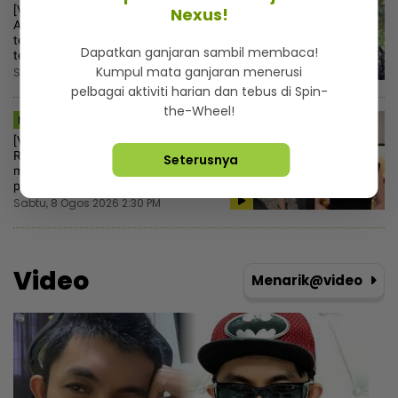
[V] “Datuk M. Nasir hanya bergurau“ -
Nexus!
Aliff Aziz ulas gelaran aktor kedua
terkacak, rezeki pertama kali buat
Dapatkan ganjaran sambil membaca!
teater
Kumpul mata ganjaran menerusi
Sabtu, 8 Ogos 2026 3:30 PM
pelbagai aktiviti harian dan tebus di Spin-
the-Wheel!
MSTAR | HIBURAN
[V] “Macam tak rasa bersalah“ -
Ruhainies ambil tindakan, vendor
Seterusnya
makanan salah guna nama untuk
pemasaran
Sabtu, 8 Ogos 2026 2:30 PM
Video
Menarik@video