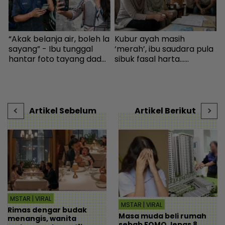
“Akak belanja air, boleh la
Kubur ayah masih
I
,
sayang” - Ibu tunggal
‘merah’, ibu saudara pula
hantar foto tayang dada,
sibuk fasal harta...
cubaan goda mekanik
Peguam pesan ‘makcik’
v
minta diskaun ‘timing
tiada hak, ada anak lelaki
t
belt’ - Viral | mStar
sebagai waris - Viral |
mStar
Artikel Sebelum
Artikel Berikut
MSTAR | VIRAL
MSTAR | VIRAL
Rimas dengar budak
Masa muda beli rumah
menangis, wanita
sebab FOMO, lepas 8