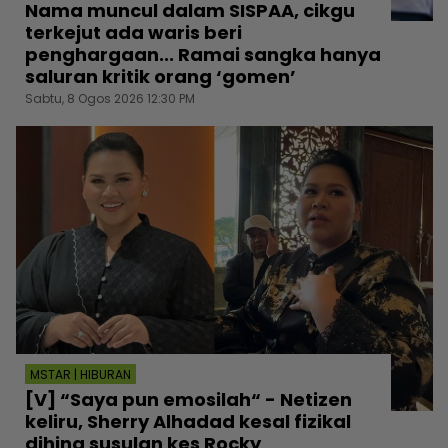
Nama muncul dalam SISPAA, cikgu
terkejut ada waris beri
penghargaan... Ramai sangka hanya
saluran kritik orang ‘gomen’
Sabtu, 8 Ogos 2026 12:30 PM
MSTAR | HIBURAN
[V] “Saya pun emosilah“ - Netizen
keliru, Sherry Alhadad kesal fizikal
dihina susulan kes Rocky