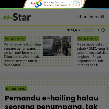
Urban. Versatil.
chevron_right
info
-
MSTAR | VIRAL
MSTAR | VIRAL
Pemandu e-hailing halau
Masa muda beli rum
seorang penumpang,
sebab FOMO, lepas 8
tak izin naik berempat...
tahun menyesal silap
Takut kereta Alza rosak -
langkah... Bayar
“Walhal tempah untuk
pinjaman tapi tak
four seater”
nampak hasil!
MSTAR | VIRAL
Pemandu e-hailing halau
seorang penumpang, tak