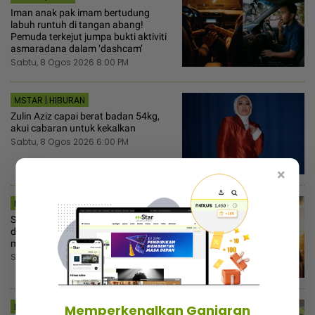
Iman anak pak imam bertudung
labuh runtuh di tangan abang!
Pemuda terkejut jumpa bukti aktiviti
asmaradana dalam ‘dashcam’
Sabtu, 8 Ogos 2026 8:00 PM
MSTAR | HIBURAN
Zulin Aziz capai berat badan 54kg,
akui cabaran untuk kekalkan
Sabtu, 8 Ogos 2026 6:00 PM
×
MSTAR | SEMASA
Shah cari Firdaus Wong… Tak tahan
difitnah kes kematian anjing Rocky,
minta bantuan peguam!
Sabtu, 8 Ogos 2026 5:30 PM
MSTAR | HIBURAN
Memperkenalkan Ganjaran