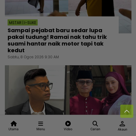
MSTAR | I-SUKE
Sampai pejabat baru sedar lupa
pakai tudung! Ramai nak tahu trik
suami hantar naik motor tapi tak
kedut
Sabtu, 8 Ogos 2026 9:30 AM
person
Utama
Menu
Video
Carian
Akaun