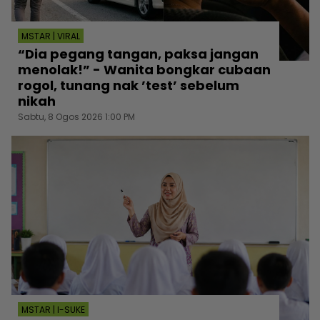
MSTAR | VIRAL
“Dia pegang tangan, paksa jangan
menolak!” - Wanita bongkar cubaan
rogol, tunang nak ’test’ sebelum
nikah
Sabtu, 8 Ogos 2026 1:00 PM
MSTAR | I-SUKE