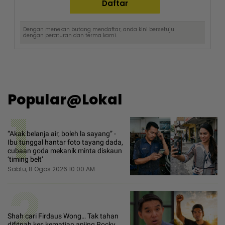
Dengan menekan butang mendaftar, anda kini bersetuju
dengan
peraturan dan terma
kami.
Popular@Lokal
1
“Akak belanja air, boleh la sayang” -
Ibu tunggal hantar foto tayang dada,
cubaan goda mekanik minta diskaun
‘timing belt’
Sabtu, 8 Ogos 2026 10:00 AM
2
Shah cari Firdaus Wong… Tak tahan
difitnah kes kematian anjing Rocky,