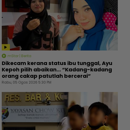
mStar | Berita
Dikecam kerana status ibu tunggal, Ayu
Kepoh pilih abaikan... “Kadang-kadang
orang cakap patutlah bercerai”
Rabu, 05 Ogos 2026 5:30 PM