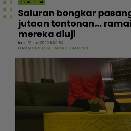
MSTAR | VIRAL
Saluran bongkar pasang
jutaan tontonan... ram
mereka diuji
Isnin, 15 Jun 2020 8:00 PM
Oleh:
MOHD IZZAT MOHD KHALIZAN