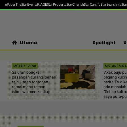
ePaper
TheStar
Events
R.AGE
StarProperty
StarCherish
StarCarsifu
StarSearch
myStar
Utama
Spotlight
X
MSTAR | VIRAL
MSTAR | VIRA
Saluran bongkar
‘Akak baju put
pasangan curang ‘panas’,
pegang kuci
raih jutaan tontonan...
berita TV dike
ramai mahu teman
ada masalah 
istimewa mereka diuji
“Setiap kali 
saya pura-pur