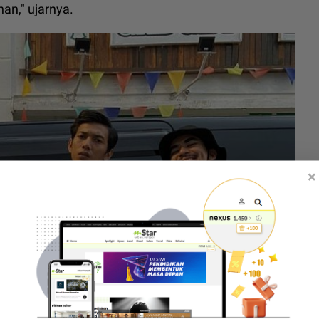
an," ujarnya.
×