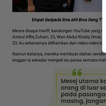
Empat daripada lima ahli Bros Gang TV iait
Mesra disapa Hariff, kandungan YouTube yang d
Amirul Affiq Zuhairi, 23, Wan Abdul Khaliq Oma
23, itu sebenarnya diilhamkan dari video-video lua
Namun katanya, mereka membuat olahan sendiri a
enggan ia sekadar menjadi isu panas semata-mat
Mesej utama k
orang di luar 
pada pasanga
masing, jangan