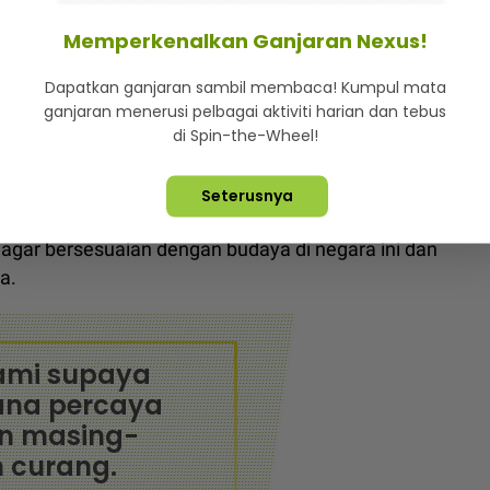
Memperkenalkan Ganjaran Nexus!
Dapatkan ganjaran sambil membaca! Kumpul mata
u Affiq (kiri) diikuti Aniq, Shah dan Hariff.
ganjaran menerusi pelbagai aktiviti harian dan tebus
di Spin-the-Wheel!
iketengahkan bersama Mohd Aniq Mohd Desa, 25,
r, 24 dan Muhammad Shahfidzan Ahmad Shahbudin,
Seterusnya
r negara.
gar bersesuaian dengan budaya di negara ini dan
a.
ami supaya
sana percaya
n masing-
 curang.