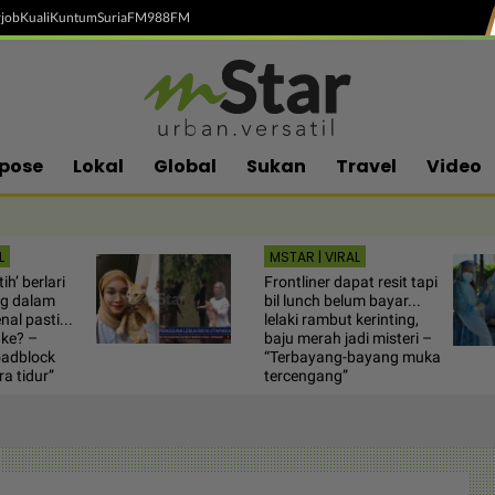
job
Kuali
Kuntum
SuriaFM
988FM
pose
Lokal
Global
Sukan
Travel
Video
L
MSTAR | VIRAL
ih’ berlari
Frontliner dapat resit tapi
ng dalam
bil lunch belum bayar...
nal pasti...
lelaki rambut kerinting,
ke? –
baju merah jadi misteri –
roadblock
“Terbayang-bayang muka
a tidur”
tercengang”