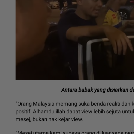
Antara babak yang disiarkan d
"Orang Malaysia memang suka benda realiti dan 
positif. Alhamdulillah dapat view lebih sejuta un
mesej, bukan nak kejar view.
"Mesej utama kami supaya orang di luar sana pe