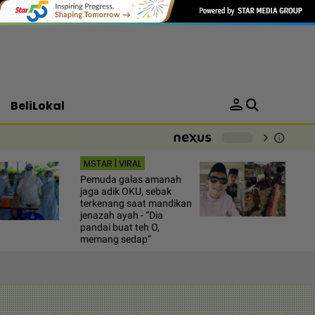
person
BeliLokal
chevron_right
info
-
MSTAR | VIRAL
Pemuda galas amanah
jaga adik OKU, sebak
terkenang saat mandikan
jenazah ayah - “Dia
pandai buat teh O,
memang sedap”