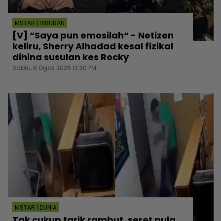
MSTAR | HIBURAN
[V] “Saya pun emosilah“ - Netizen
keliru, Sherry Alhadad kesal fizikal
dihina susulan kes Rocky
Sabtu, 8 Ogos 2026 12:30 PM
MSTAR | DUNIA
Tak cukup tarik rambut, seret pula