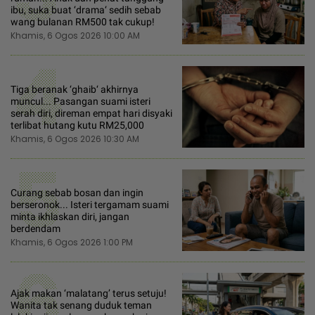
ibu, suka buat ‘drama‘ sedih sebab
wang bulanan RM500 tak cukup!
Khamis, 6 Ogos 2026 10:00 AM
4
Tiga beranak ‘ghaib‘ akhirnya
muncul... Pasangan suami isteri
serah diri, direman empat hari disyaki
terlibat hutang kutu RM25,000
Khamis, 6 Ogos 2026 10:30 AM
5
Curang sebab bosan dan ingin
berseronok... Isteri tergamam suami
minta ikhlaskan diri, jangan
berdendam
Khamis, 6 Ogos 2026 1:00 PM
6
Ajak makan ‘malatang’ terus setuju!
Wanita tak senang duduk teman