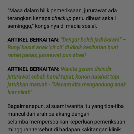
"Masa dalam bilik pemeriksaan, jururawat ada
terangkan kenapa
checkup
perlu dibuat sekali
seminggu," kongsinya di media sosial.
ARTIKEL BERKAITAN:
“Dengar boleh jadi baran!” –
Bunyi kasut anak ‘cit cit’ di klinik kesihatan buat
ramai panas, jururawat pun stres!
ARTIKEL BERKAITAN:
Wanita geram disindir
jururawat sebab hamil rapat, konon nasihat tapi
jatuhkan maruah - “Macam kita mengandung anak
luar nikah”
Bagaimanapun, si suami wanita itu yang tiba-tiba
muncul dari arah belakang dengan
selamba mempersoalkan keperluan pemeriksaan
mingguan tersebut di hadapan kakitangan klinik.