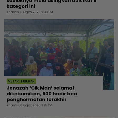
seeloknya mula asingkan duit ikut 6
kategori ini
Khamis, 6 Ogos 2026 2:30 PM
MSTAR | HIBURAN
Jenazah ‘Cik Man‘ selamat
dikebumikan, 500 hadir beri
penghormatan terakhir
Khamis, 6 Ogos 2026 2:15 PM