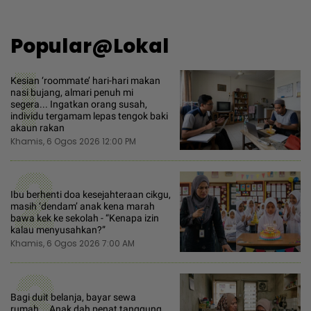
Popular@Lokal
1
Kesian ‘roommate’ hari-hari makan
nasi bujang, almari penuh mi
segera... Ingatkan orang susah,
individu tergamam lepas tengok baki
akaun rakan
Khamis, 6 Ogos 2026 12:00 PM
2
Ibu berhenti doa kesejahteraan cikgu,
masih ‘dendam’ anak kena marah
bawa kek ke sekolah - “Kenapa izin
kalau menyusahkan?”
Khamis, 6 Ogos 2026 7:00 AM
3
Bagi duit belanja, bayar sewa
rumah... Anak dah penat tanggung