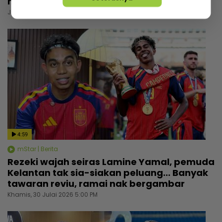
hati
Jumaat, 31 Julai 2026 6:00 PM
4:59
mStar | Berita
Rezeki wajah seiras Lamine Yamal, pemuda
Kelantan tak sia-siakan peluang... Banyak
tawaran reviu, ramai nak bergambar
Khamis, 30 Julai 2026 5:00 PM