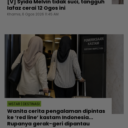
[V] Syida Melvin tidak suci, tangguh
lafaz cerai 12 Ogos ini
Khamis, 6 Ogos 2026 11:45 AM
MSTAR | DESTINASI
Wanita cerita pengalaman dipintas
ke ‘red line’ kastam Indonesia...
Rupanya gerak-geri dipantau