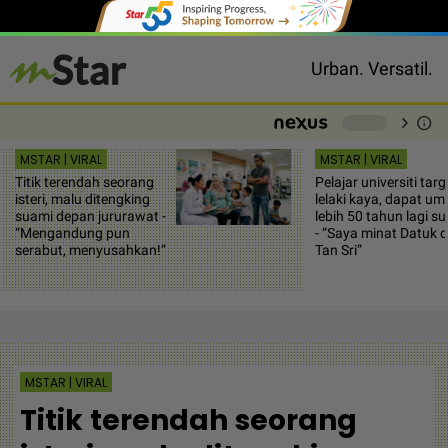
Urban. Versatil.
chevron_right
info
-
MSTAR | VIRAL
MSTAR | VIRAL
Titik terendah seorang
Pelajar universiti targ
isteri, malu ditengking
lelaki kaya, dapat um
suami depan jururawat -
lebih 50 tahun lagi su
“Mengandung pun
- “Saya minat Datuk 
serabut, menyusahkan!”
Tan Sri”
MSTAR | VIRAL
Titik terendah seorang