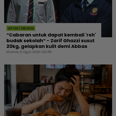
MSTAR | HIBURAN
“Cabaran untuk dapat kembali 'roh'
budak sekolah“ - Zarif Ghazzi susut
20kg, gelapkan kulit demi Abbas
Khamis, 6 Ogos 2026 1:00 PM