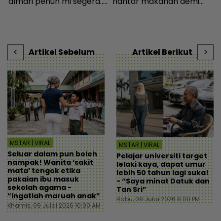
almari penuh mi segera...
hantar makanan demi
t
Ingatkan orang susah,
kelangsungan hidup -
s
 |
individu tergamam lepas
Bintang Global | mStar
tengok baki akaun rakan
- Viral | mStar
Artikel Sebelum
Artikel Berikut
MSTAR | VIRAL
MSTAR | VIRAL
Seluar dalam pun boleh
Pelajar universiti target
nampak! Wanita ‘sakit
lelaki kaya, dapat umur
mata’ tengok etika
lebih 50 tahun lagi suka!
pakaian ibu masuk
- “Saya minat Datuk dan
sekolah agama -
Tan Sri”
“Ingatlah maruah anak”
Rabu, 08 Julai 2026 8:00 PM
Khamis, 09 Julai 2026 10:00 AM