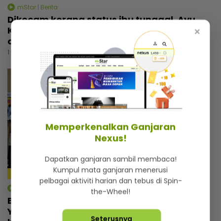
mStar | Berita
Dikecam kerana status ibu tunggal, Ayu
Kepoh pilih abaikan... “Kadang-kadang
×
orang cakap patutlah bercerai”
1 hari lalu
Memperkenalkan Ganjaran
Nexus!
Dapatkan ganjaran sambil membaca!
Kumpul mata ganjaran menerusi
11:32
pelbagai aktiviti harian dan tebus di Spin-
mStar | Berita
the-Wheel!
Bukan sekadar tempat berlindung,
Yayasan Chow Kit simpan kisah menyayat
Seterusnya