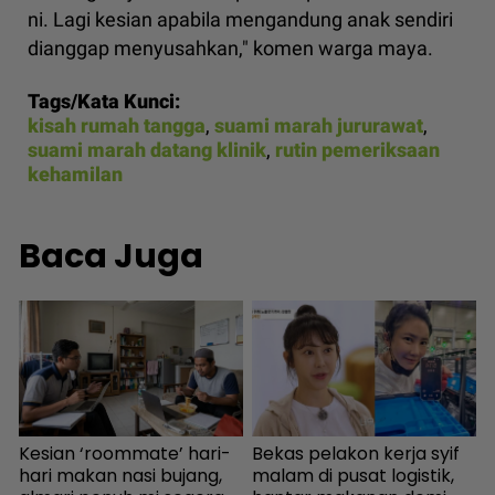
ni. Lagi kesian apabila mengandung anak sendiri
dianggap menyusahkan," komen warga maya.
Tags/Kata Kunci:
kisah rumah tangga
,
suami marah jururawat
,
suami marah datang klinik
,
rutin pemeriksaan
kehamilan
Baca Juga
b
Kesian ‘roommate’ hari-
Bekas pelakon kerja syif
S
hari makan nasi bujang,
malam di pusat logistik,