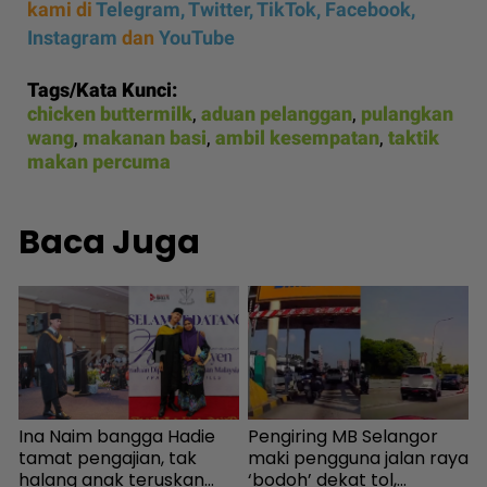
kami di
Telegram,
Twitter,
TikTok,
Facebook,
Instagram
dan
YouTube
Tags/Kata Kunci:
chicken buttermilk
,
aduan pelanggan
,
pulangkan
wang
,
makanan basi
,
ambil kesempatan
,
taktik
makan percuma
Baca Juga
g
Ina Naim bangga Hadie
Pengiring MB Selangor
1
tamat pengajian, tak
maki pengguna jalan raya
b
halang anak teruskan
‘bodoh’ dekat tol,
E