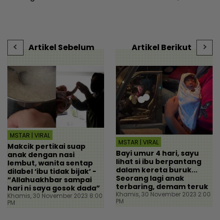
bidang seni - Hiburan |
Amirudin tampil mohon
mStar
maaf - Semasa | mStar
u
H
Artikel Sebelum
Artikel Berikut
MSTAR | VIRAL
MSTAR | VIRAL
Makcik pertikai suap
Bayi umur 4 hari, sayu
anak dengan nasi
lihat si ibu berpantang
lembut, wanita sentap
dalam kereta buruk...
dilabel ‘ibu tidak bijak’ -
Seorang lagi anak
“Allahuakhbar sampai
terbaring, demam teruk
hari ni saya gosok dada”
Khamis, 30 November 2023 2:00
Khamis, 30 November 2023 8:00
PM
PM