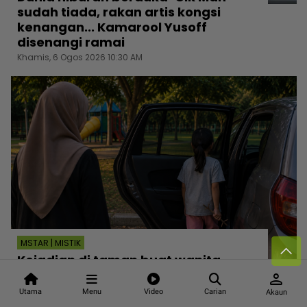
sudah tiada, rakan artis kongsi
kenangan... Kamarool Yusoff
disenangi ramai
Khamis, 6 Ogos 2026 10:30 AM
MSTAR | MISTIK
Kejadian di taman buat wanita
meremang! Anak disangka depan
person
mata rupanya dipanggil ‘kawan’ -
Utama
Menu
Video
Carian
Akaun
“Dia cuma sengih pandang aku“