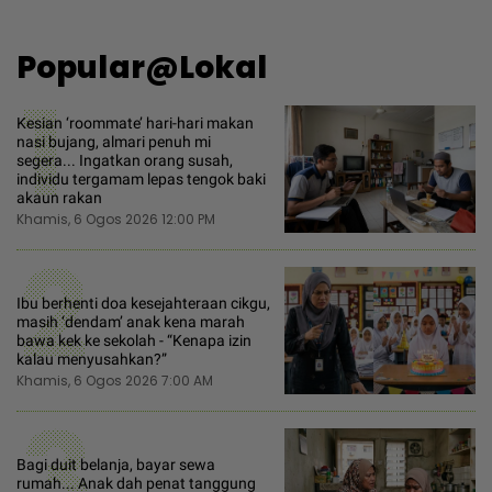
Popular@Lokal
1
Kesian ‘roommate’ hari-hari makan
nasi bujang, almari penuh mi
segera... Ingatkan orang susah,
individu tergamam lepas tengok baki
akaun rakan
Khamis, 6 Ogos 2026 12:00 PM
2
Ibu berhenti doa kesejahteraan cikgu,
masih ‘dendam’ anak kena marah
bawa kek ke sekolah - “Kenapa izin
kalau menyusahkan?”
Khamis, 6 Ogos 2026 7:00 AM
3
Bagi duit belanja, bayar sewa
rumah... Anak dah penat tanggung