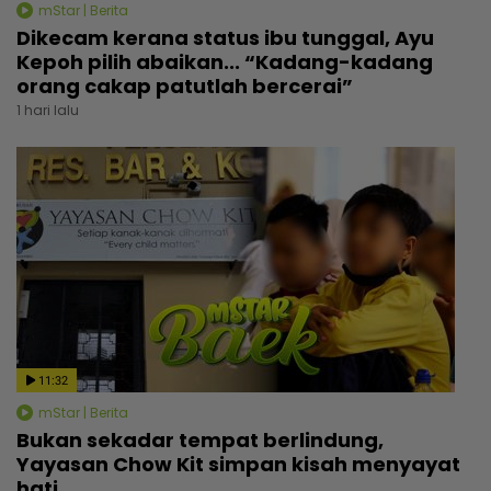
mStar | Berita
Dikecam kerana status ibu tunggal, Ayu
Kepoh pilih abaikan... “Kadang-kadang
orang cakap patutlah bercerai”
1 hari lalu
11:32
mStar | Berita
Bukan sekadar tempat berlindung,
Yayasan Chow Kit simpan kisah menyayat
hati