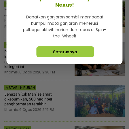
Nexus!
MSTAR | HIBURAN
“Terima kasih untuk setiap gelak
tawa“ - Rozita Che Wan terkesan
Dapatkan ganjaran sambil membaca!
berita pemergian ‘Cik Man‘
Kumpul mata ganjaran menerusi
Khamis, 6 Ogos 2026 3:00 PM
pelbagai aktiviti harian dan tebus di Spin-
the-Wheel!
MSTAR | MYR
Seterusnya
Ramai buat silap guna dana
kecemasan bayar cukai jalan,
seeloknya mula asingkan duit ikut 6
kategori ini
Khamis, 6 Ogos 2026 2:30 PM
MSTAR | HIBURAN
Jenazah ‘Cik Man‘ selamat
dikebumikan, 500 hadir beri
penghormatan terakhir
Khamis, 6 Ogos 2026 2:15 PM
MSTAR | VIRAL