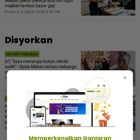
selesai, bekas pekerja ada hati ugut
majikan lambat bayar gaji
Khamis, 6 Ogos 2026 2:00 PM
Disyorkan
MSTAR | HIBURAN
[V] “Saya menangis bukan sebab
sedih“ - Syida Melvin terharu keluarga
sumber kekuatan hadapi penceraian
×
Khamis, 6 Ogos 2026 4:30 PM
MSTAR | VIRAL
Ajak makan ‘malatang’ terus setuju!
Wanita tak senang duduk teman
lelaki rajin melayan rakan sekerja
perempuan, siap jadi ‘driver’
Khamis, 6 Ogos 2026 3:30 PM
Memperkenalkan Ganjaran