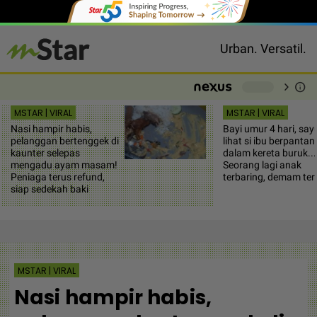
Urban. Versatil.
chevron_right
info
-
MSTAR | VIRAL
MSTAR | VIRAL
Nasi hampir habis,
Bayi umur 4 hari, say
pelanggan bertenggek di
lihat si ibu berpantan
kaunter selepas
dalam kereta buruk...
mengadu ayam masam!
Seorang lagi anak
Peniaga terus refund,
terbaring, demam ter
siap sedekah baki
MSTAR | VIRAL
Nasi hampir habis,