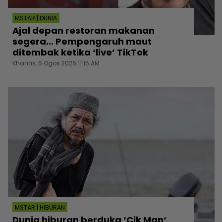
MSTAR | DUNIA
Ajal depan restoran makanan
segera... Pempengaruh maut
ditembak ketika ‘live’ TikTok
Khamis, 6 Ogos 2026 11:15 AM
MSTAR | HIBURAN
Dunia hiburan berduka ‘Cik Man‘