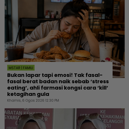
MSTAR | FAMILI
Bukan lapar tapi emosi! Tak fasal-
fasal berat badan naik sebab ‘stress
eating’, ahli farmasi kongsi cara ‘kill’
ketagihan gula
Khamis, 6 Ogos 2026 12:30 PM