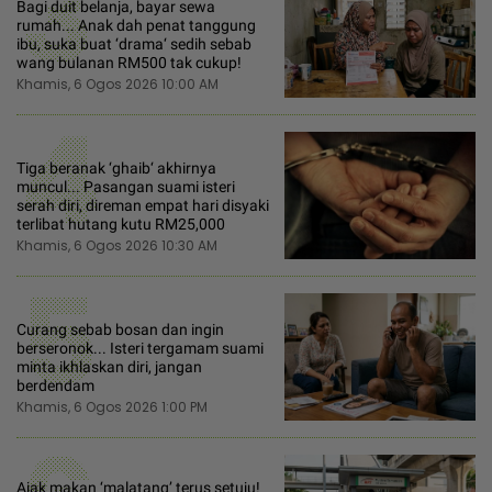
3
Bagi duit belanja, bayar sewa
rumah... Anak dah penat tanggung
ibu, suka buat ‘drama‘ sedih sebab
wang bulanan RM500 tak cukup!
Khamis, 6 Ogos 2026 10:00 AM
4
Tiga beranak ‘ghaib‘ akhirnya
muncul... Pasangan suami isteri
serah diri, direman empat hari disyaki
terlibat hutang kutu RM25,000
Khamis, 6 Ogos 2026 10:30 AM
5
Curang sebab bosan dan ingin
berseronok... Isteri tergamam suami
minta ikhlaskan diri, jangan
berdendam
Khamis, 6 Ogos 2026 1:00 PM
Ajak makan ‘malatang’ terus setuju!