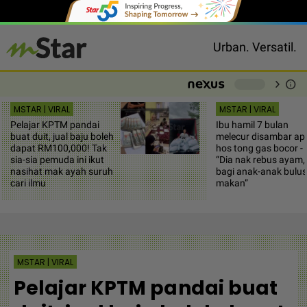
Urban. Versatil.
chevron_right
info
-
MSTAR | VIRAL
MSTAR | VIRAL
Pelajar KPTM pandai
Ibu hamil 7 bulan
buat duit, jual baju boleh
melecur disambar api
dapat RM100,000! Tak
hos tong gas bocor -
sia-sia pemuda ini ikut
“Dia nak rebus ayam,
nasihat mak ayah suruh
bagi anak-anak bulus
cari ilmu
makan”
MSTAR | VIRAL
Pelajar KPTM pandai buat