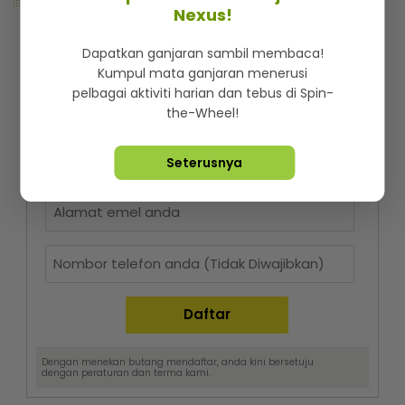
Nexus!
Dapatkan ganjaran sambil membaca!
Kumpul mata ganjaran menerusi
pelbagai aktiviti harian dan tebus di Spin-
the-Wheel!
Nak cari cerita best dan trending setiap hari?
Seterusnya
Langgan berita mStar! Percuma je!
Dengan menekan butang mendaftar, anda kini bersetuju
dengan
peraturan dan terma
kami.