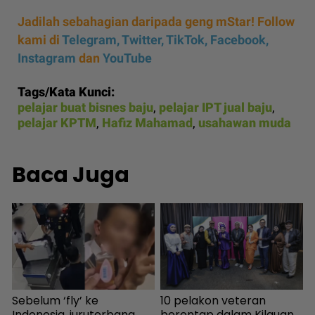
Jadilah sebahagian daripada geng mStar! Follow
kami di
Telegram,
Twitter,
TikTok,
Facebook,
Instagram
dan
YouTube
Tags/Kata Kunci:
pelajar buat bisnes baju
,
pelajar IPT jual baju
,
pelajar KPTM
,
Hafiz Mahamad
,
usahawan muda
Baca Juga
Sebelum ‘fly’ ke
10 pelakon veteran
ya
Indonesia, juruterbang
berentap dalam Kilauan