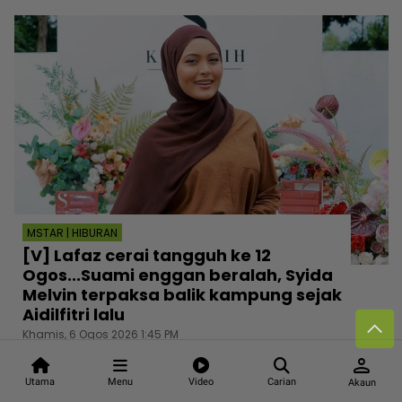
MSTAR | HIBURAN
[V] Lafaz cerai tangguh ke 12
Ogos...Suami enggan beralah, Syida
Melvin terpaksa balik kampung sejak
Aidilfitri lalu
Khamis, 6 Ogos 2026 1:45 PM
person
Utama
Menu
Video
Carian
Akaun