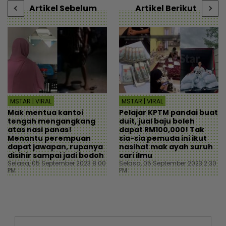
Artikel Sebelum
Artikel Berikut
MSTAR | VIRAL
MSTAR | VIRAL
Mak mentua kantoi
Pelajar KPTM pandai buat
tengah mengangkang
duit, jual baju boleh
atas nasi panas!
dapat RM100,000! Tak
Menantu perempuan
sia-sia pemuda ini ikut
dapat jawapan, rupanya
nasihat mak ayah suruh
disihir sampai jadi bodoh
cari ilmu
Selasa, 05 September 2023 8:00
Selasa, 05 September 2023 2:30
PM
PM