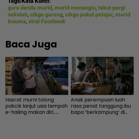
Tags/Kata Kunci:
guru denda murid
,
murid menangis
,
takut pergi
sekolah
,
cikgu garang
,
cikgu pukul pelajar
,
murid
trauma
,
viral Facebook
Baca Juga
Hasrat murni tolong
Anak perempuan luah
I
,
pakcik lanjut usia tempah
rasa penat tanggung ibu
c
e-hailing makan diri...
bapa ‘berkampung’ di
Terduduk tiba-tiba
rumah... Alasan nak jaga
H
penyedia platform denda
cucu tapi habuk pun tak
RM100! - Viral | mStar
ada! - Viral | mStar