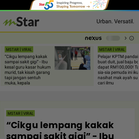
Urban. Versatil.
chevron_right
info
-
MSTAR | VIRAL
MSTAR | VIRAL
“Cikgu lempang kakak
Pelajar KPTM pandai
sampai sakit gigi” - Ibu
buat duit, jual baju b
kesal guru kasar hukum
dapat RM100,000! T
murid, tak kisah garang
sia-sia pemuda ini iku
tapi jangan sentuh
nasihat mak ayah su
muka, kepala
cari ilmu
MSTAR | VIRAL
“Cikgu lempang kakak
sampai sakit gigi” - Ibu