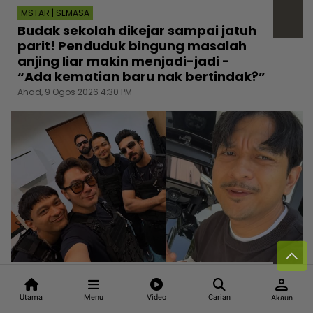
MSTAR | SEMASA
Budak sekolah dikejar sampai jatuh
parit! Penduduk bingung masalah
anjing liar makin menjadi-jadi -
“Ada kematian baru nak bertindak?”
Ahad, 9 Ogos 2026 4:30 PM
MSTAR | HIBURAN
person
Shukri Yahaya tiada respons, foto
Utama
Menu
Video
Carian
Akaun
tunjuk isyarat jari lucah cetus