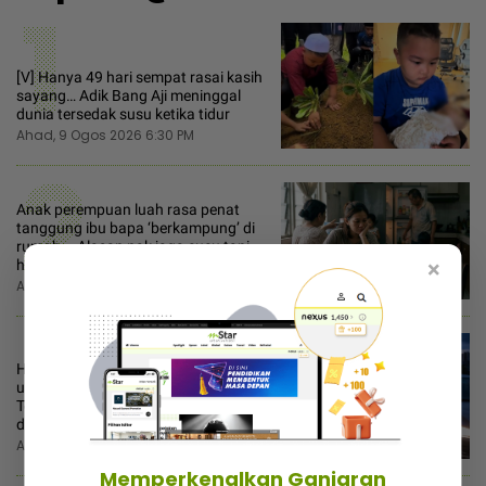
1
[V] Hanya 49 hari sempat rasai kasih
sayang… Adik Bang Aji meninggal
dunia tersedak susu ketika tidur
Ahad, 9 Ogos 2026 6:30 PM
2
Anak perempuan luah rasa penat
tanggung ibu bapa ‘berkampung’ di
rumah... Alasan nak jaga cucu tapi
×
habuk pun tak ada!
Ahad, 9 Ogos 2026 7:00 AM
3
Hasrat murni tolong pakcik lanjut
usia tempah e-hailing makan diri...
Terduduk tiba-tiba penyedia platform
denda RM100!
Ahad, 9 Ogos 2026 10:00 AM
Memperkenalkan Ganjaran