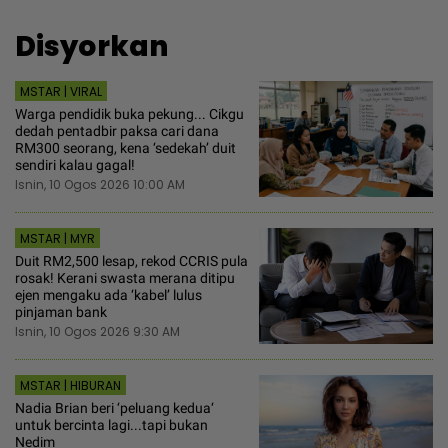
Disyorkan
MSTAR | VIRAL
Warga pendidik buka pekung... Cikgu
dedah pentadbir paksa cari dana
RM300 seorang, kena ‘sedekah’ duit
sendiri kalau gagal!
Isnin, 10 Ogos 2026 10:00 AM
MSTAR | MYR
Duit RM2,500 lesap, rekod CCRIS pula
rosak! Kerani swasta merana ditipu
ejen mengaku ada ‘kabel’ lulus
pinjaman bank
Isnin, 10 Ogos 2026 9:30 AM
MSTAR | HIBURAN
Nadia Brian beri ‘peluang kedua‘
untuk bercinta lagi...tapi bukan
Nedim