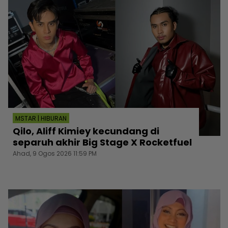
MSTAR | HIBURAN
Qilo, Aliff Kimiey kecundang di
separuh akhir Big Stage X Rocketfuel
Ahad, 9 Ogos 2026 11:59 PM