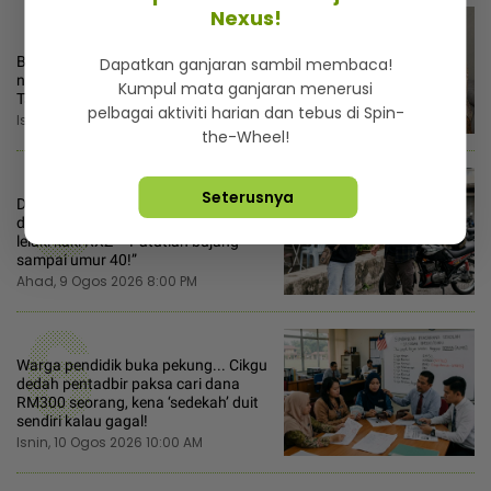
4
Nexus!
Betapa rasa terhinanya seorang
Dapatkan ganjaran sambil membaca!
nenek dihalang cium cucu sendiri...
Kumpul mata ganjaran menerusi
Takut jadi pembawa kuman!
pelbagai aktiviti harian dan tebus di Spin-
Isnin, 10 Ogos 2026 7:00 AM
the-Wheel!
5
Seterusnya
Dituduh lalai gara-gara minat K-pop
dan konsert, gadis ungkit hobi teman
lelaki kaki RXZ - “Patutlah bujang
sampai umur 40!”
Ahad, 9 Ogos 2026 8:00 PM
6
Warga pendidik buka pekung... Cikgu
dedah pentadbir paksa cari dana
RM300 seorang, kena ‘sedekah’ duit
sendiri kalau gagal!
Isnin, 10 Ogos 2026 10:00 AM