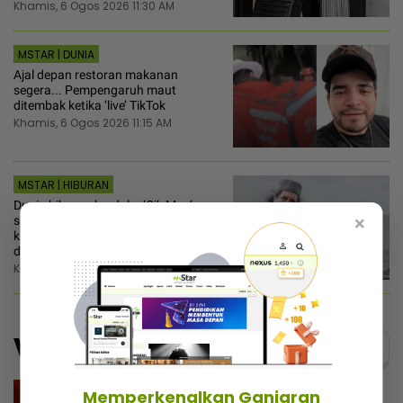
Khamis, 6 Ogos 2026 11:30 AM
MSTAR | DUNIA
Ajal depan restoran makanan
segera... Pempengaruh maut
ditembak ketika ‘live’ TikTok
Khamis, 6 Ogos 2026 11:15 AM
MSTAR | HIBURAN
Dunia hiburan berduka ‘Cik Man‘
×
sudah tiada, rakan artis kongsi
kenangan... Kamarool Yusoff
disenangi ramai
Khamis, 6 Ogos 2026 10:30 AM
Video
Menarik@video
Memperkenalkan Ganjaran