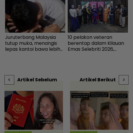
Juruterbang Malaysia
10 pelakon veteran
I
n
tutup muka, menangis
berentap dalam Kilauan
t
lepas kantoi bawa lebih
Emas Selebriti 2026,
h
70,000 pil ekstasi -
sumbangan mingguan
b
Semasa | mStar
untuk artis memerlukan -
Hiburan | mStar
Artikel Sebelum
Artikel Berikut