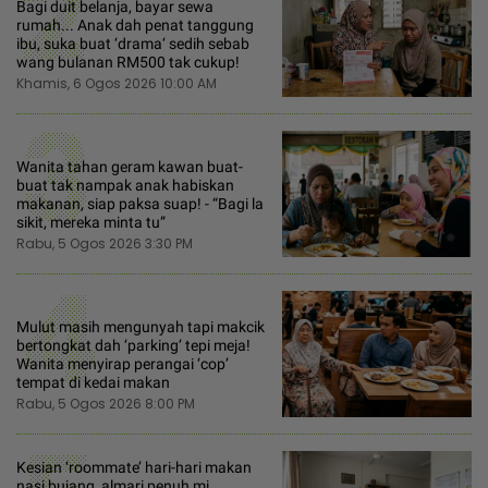
2
Bagi duit belanja, bayar sewa
rumah... Anak dah penat tanggung
ibu, suka buat ‘drama‘ sedih sebab
wang bulanan RM500 tak cukup!
Khamis, 6 Ogos 2026 10:00 AM
3
Wanita tahan geram kawan buat-
buat tak nampak anak habiskan
makanan, siap paksa suap! - “Bagi la
sikit, mereka minta tu”
Rabu, 5 Ogos 2026 3:30 PM
4
Mulut masih mengunyah tapi makcik
bertongkat dah ‘parking’ tepi meja!
Wanita menyirap perangai ‘cop’
tempat di kedai makan
Rabu, 5 Ogos 2026 8:00 PM
Kesian ‘roommate’ hari-hari makan
nasi bujang, almari penuh mi