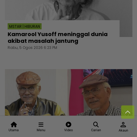
MSTAR | HIBURAN
Kamarool Yusoff meninggal dunia
akibat masalah jantung
Rabu, 5 Ogos 2026 6:23 PM
person
Utama
Menu
Video
Carian
Akaun