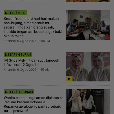
MSTAR | VIRAL
Kesian ‘roommate’ hari-hari makan
nasi bujang, almari penuh mi
segera... Ingatkan orang susah,
individu tergamam lepas tengok baki
akaun rakan
Khamis, 6 Ogos 2026 12:00 PM
MSTAR | HIBURAN
[V] Syida Melvin tidak suci, tangguh
lafaz cerai 12 Ogos ini
Khamis, 6 Ogos 2026 11:45 AM
MSTAR | DESTINASI
Wanita cerita pengalaman dipintas ke
‘red line’ kastam Indonesia...
Rupanya gerak-geri dipantau sebaik
turun pesawat!