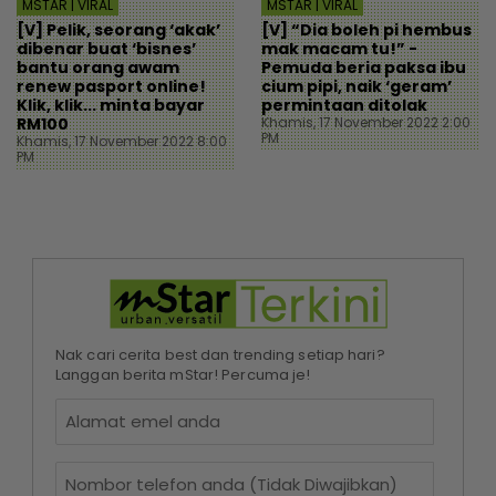
MSTAR | VIRAL
MSTAR | VIRAL
[V] Pelik, seorang ‘akak’
[V] “Dia boleh pi hembus
dibenar buat ‘bisnes’
mak macam tu!” -
bantu orang awam
Pemuda beria paksa ibu
renew pasport online!
cium pipi, naik ‘geram’
Klik, klik... minta bayar
permintaan ditolak
RM100
Khamis, 17 November 2022 2:00
PM
Khamis, 17 November 2022 8:00
PM
Nak cari cerita best dan trending setiap hari?
Langgan berita mStar! Percuma je!