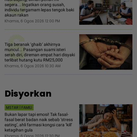
5
segera... Ingatkan orang susah,
individu tergamam lepas tengok baki
akaun rakan
Khamis, 6 Ogos 2026 12:00 PM
6
Tiga beranak ‘ghaib‘ akhirnya
muncul... Pasangan suami isteri
serah diri, direman empat hari disyaki
terlibat hutang kutu RM25,000
Khamis, 6 Ogos 2026 10:30 AM
Disyorkan
MSTAR | FAMILI
Bukan lapar tapi emosi! Tak fasal-
fasal berat badan naik sebab ‘stress
eating’, ahli farmasi kongsi cara ‘kill’
ketagihan gula
Khamis, 6 Ogos 2026 12:30 PM