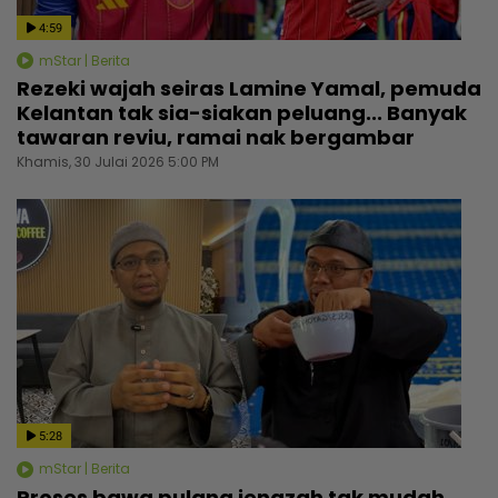
4:59
mStar | Berita
Rezeki wajah seiras Lamine Yamal, pemuda
Kelantan tak sia-siakan peluang... Banyak
tawaran reviu, ramai nak bergambar
Khamis, 30 Julai 2026 5:00 PM
5:28
mStar | Berita
Proses bawa pulang jenazah tak mudah,