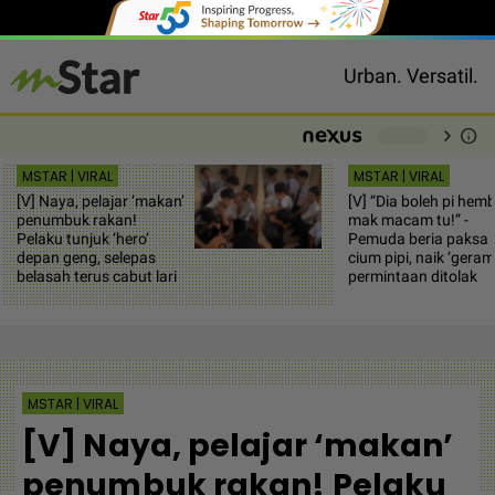
Urban. Versatil.
chevron_right
info
-
MSTAR | VIRAL
MSTAR | VIRAL
[V] Naya, pelajar ‘makan’
[V] “Dia boleh pi hem
penumbuk rakan!
mak macam tu!” -
Pelaku tunjuk ‘hero’
Pemuda beria paksa 
depan geng, selepas
cium pipi, naik ‘geram
belasah terus cabut lari
permintaan ditolak
MSTAR | VIRAL
[V] Naya, pelajar ‘makan’
penumbuk rakan! Pelaku