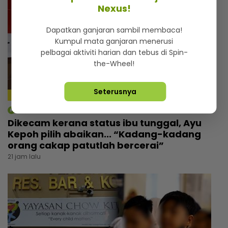
Nexus!
Dapatkan ganjaran sambil membaca!
Kumpul mata ganjaran menerusi
pelbagai aktiviti harian dan tebus di Spin-
the-Wheel!
Seterusnya
mStar | Berita
Dikecam kerana status ibu tunggal, Ayu
Kepoh pilih abaikan... “Kadang-kadang
orang cakap patutlah bercerai”
21 jam lalu