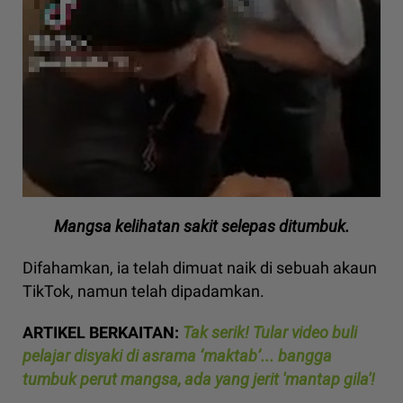
Mangsa kelihatan sakit selepas ditumbuk.
Difahamkan, ia telah dimuat naik di sebuah akaun
TikTok, namun telah dipadamkan.
ARTIKEL BERKAITAN:
Tak serik! Tular video buli
pelajar disyaki di asrama ‘maktab’... bangga
tumbuk perut mangsa, ada yang jerit 'mantap gila'!