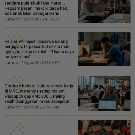
1
saudara pula sibuk fasal harta...
Peguam pesan ‘makcik’ tiada hak,
ada anak lelaki sebagai waris
Jumaat, 7 Ogos 2026 10:00 AM
2
Pelajar 9A ‘reject’ biasiswa bidang
pergigian, terpaksa ikut selera mak
ayah jadi cikgu sekolah - “Usaha saya
hanya sia-sia”
Jumaat, 7 Ogos 2026 12:00 PM
3
Graduan baharu ‘culture shock’ kerja
di MNC, menangis setiap malam
walaupun gaji RM5,000... Paling
sedih dipinggirkan rakan sepejabat
Jumaat, 7 Ogos 2026 7:00 AM
4