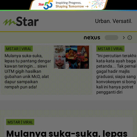
Urban. Versatil.
chevron_right
info
-
MSTAR | VIRAL
MSTAR | VIRAL
Mulanya suka-suka,
“Ini percutian terakhir
lepas tu pantang dengar
kata-kata ayah bagai
kawan teringin... siswi
petanda... Tak perna
UiTM gigih hasilkan
gagal hadir majlis
gubahan unik McD, alat
graduasi, siapa sang
dapur sampaikan
konvokesyen si bong
rempah pun ada!
kali ini hanya potret
pengganti diri
MSTAR | VIRAL
Mulanya suka-suka, lepas