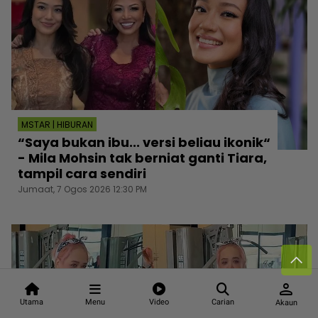
MSTAR | HIBURAN
“Saya bukan ibu... versi beliau ikonik“
- Mila Mohsin tak berniat ganti Tiara,
tampil cara sendiri
Jumaat, 7 Ogos 2026 12:30 PM
person
Utama
Menu
Video
Carian
Akaun