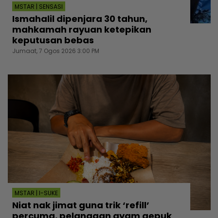
MSTAR | SENSASI
Ismahalil dipenjara 30 tahun,
mahkamah rayuan ketepikan
keputusan bebas
Jumaat, 7 Ogos 2026 3:00 PM
MSTAR | I-SUKE
Niat nak jimat guna trik ‘refill’
percuma, pelanggan ayam gepuk