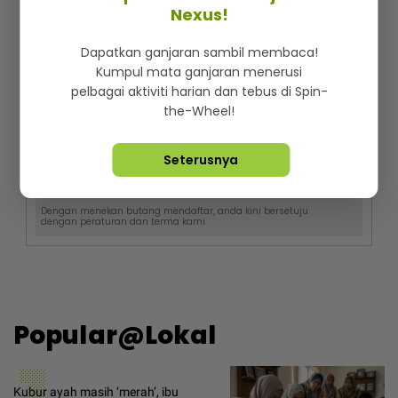
Nak cari cerita best dan trending setiap hari?
Nexus!
Langgan berita mStar! Percuma je!
Dapatkan ganjaran sambil membaca!
Kumpul mata ganjaran menerusi
pelbagai aktiviti harian dan tebus di Spin-
the-Wheel!
Seterusnya
Dengan menekan butang mendaftar, anda kini bersetuju
dengan
peraturan dan terma
kami.
Popular@Lokal
Kubur ayah masih ‘merah’, ibu