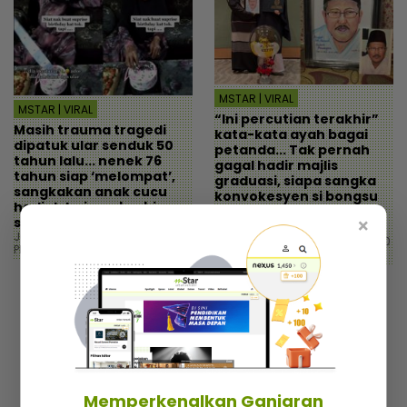
MSTAR | VIRAL
MSTAR | VIRAL
“Ini percutian terakhir”
Masih trauma tragedi
kata-kata ayah bagai
dipatuk ular senduk 50
petanda... Tak pernah
tahun lalu... nenek 76
gagal hadir majlis
tahun siap ‘melompat’,
graduasi, siapa sangka
sangkakan anak cucu
konvokesyen si bongsu
hadiah haiwan berbisa
kali ini hanya potret
sempena hari lahir!
×
pengganti diri
Jumaat, 19 November 2021 3:30
Jumaat, 19 November 2021 12:00
PM
PM
Memperkenalkan Ganjaran