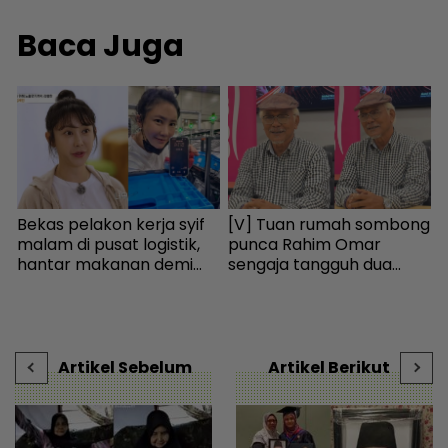
Baca Juga
Bekas pelakon kerja syif
[V] Tuan rumah sombong
P
malam di pusat logistik,
punca Rahim Omar
R
hantar makanan demi
sengaja tangguh dua
R
kelangsungan hidup -
tahun tak bayar sewa -
p
-
Bintang Global | mStar
Hiburan | mStar
Artikel Sebelum
Artikel Berikut