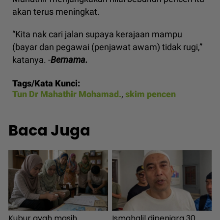
akan terus meningkat.
“Kita nak cari jalan supaya kerajaan mampu
(bayar dan pegawai (penjawat awam) tidak rugi,”
katanya. -
Bernama.
Tags/Kata Kunci:
Tun Dr Mahathir Mohamad.
,
skim pencen
Baca Juga
Kubur ayah masih
Ismahalil dipenjara 30
I