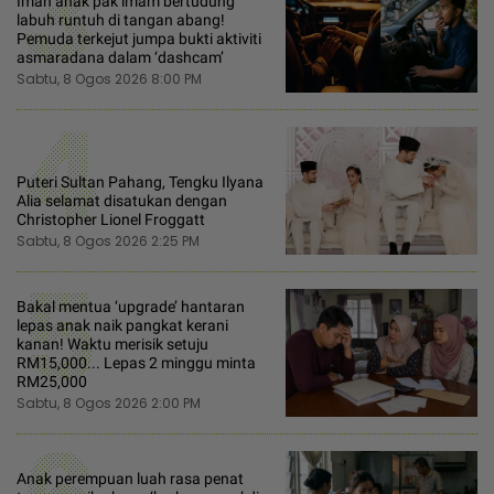
3
Iman anak pak imam bertudung
labuh runtuh di tangan abang!
Pemuda terkejut jumpa bukti aktiviti
asmaradana dalam ‘dashcam’
Sabtu, 8 Ogos 2026 8:00 PM
4
Puteri Sultan Pahang, Tengku Ilyana
Alia selamat disatukan dengan
Christopher Lionel Froggatt
Sabtu, 8 Ogos 2026 2:25 PM
5
Bakal mentua ‘upgrade’ hantaran
lepas anak naik pangkat kerani
kanan! Waktu merisik setuju
RM15,000... Lepas 2 minggu minta
RM25,000
Sabtu, 8 Ogos 2026 2:00 PM
Anak perempuan luah rasa penat