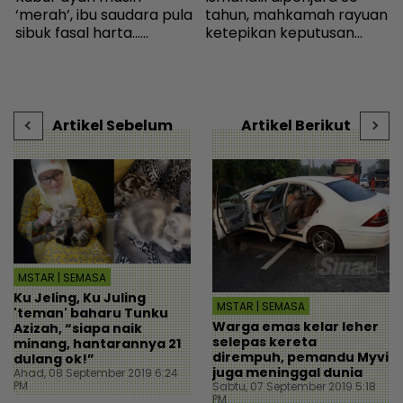
‘merah’, ibu saudara pula
tahun, mahkamah rayuan
sibuk fasal harta...
ketepikan keputusan
Peguam pesan ‘makcik’
bebas - Sensasi | mStar
v
tiada hak, ada anak lelaki
t
al
sebagai waris - Viral |
mStar
Artikel Sebelum
Artikel Berikut
MSTAR | SEMASA
Ku Jeling, Ku Juling
MSTAR | SEMASA
'teman' baharu Tunku
Warga emas kelar leher
Azizah, “siapa naik
selepas kereta
minang, hantarannya 21
dirempuh, pemandu Myvi
dulang ok!”
juga meninggal dunia
Ahad, 08 September 2019 6:24
PM
Sabtu, 07 September 2019 5:18
PM