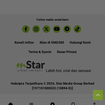
Follow media sosial kami
Kenali mStar
Iklan di SMG360
Hubungi Kami
Terma & Syarat
Dasar Privasi
Lebih hot, viral dan sensasi
Hakcipta Terpelihara ©
2026. Star Media Group Berhad
[197101000523 (10894-D)]
person