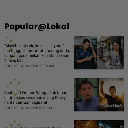
Popular@Lokal
1
“Akak belanja air, boleh la sayang” -
Ibu tunggal hantar foto tayang dada,
cubaan goda mekanik minta diskaun
‘timing belt’
Sabtu, 8 Ogos 2026 10:00 AM
2
Shah cari Firdaus Wong… Tak tahan
difitnah kes kematian anjing Rocky,
minta bantuan peguam!
Sabtu, 8 Ogos 2026 5:30 PM