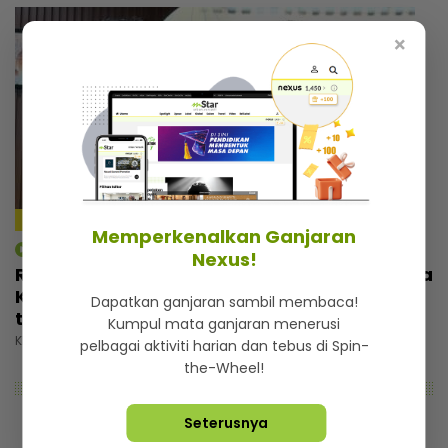
×
4:59
Memperkenalkan Ganjaran
mStar | Berita
Nexus!
Rezeki wajah seiras Lamine Yamal, pemuda
Kelantan tak sia-siakan peluang... Banyak
Dapatkan ganjaran sambil membaca!
tawaran reviu, ramai nak bergambar
Kumpul mata ganjaran menerusi
Khamis, 30 Julai 2026 5:00 PM
pelbagai aktiviti harian dan tebus di Spin-
the-Wheel!
Seterusnya