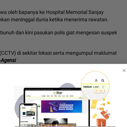
wa oleh bapanya ke Hospital Memorial Sanjay
kan meninggal dunia ketika menerima rawatan.
 bunuh dan kini pasukan polis giat mengesan suspek
p (CCTV) di sekitar lokasi serta mengumpul maklumat
-Agensi
×
t ditikam
,
viral tikam adik ipar