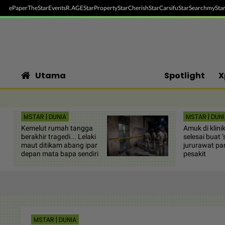
ePaper
TheStar
Events
R.AGE
StarProperty
StarCherish
StarCarsifu
StarSearch
myStar
Utama
Spotlight
X
MSTAR | DUNIA
MSTAR | DUNI
Kemelut rumah tangga
Amuk di klinik
berakhir tragedi... Lelaki
selesai buat ‘
maut ditikam abang ipar
jururawat pa
depan mata bapa sendiri
pesakit
MSTAR | DUNIA