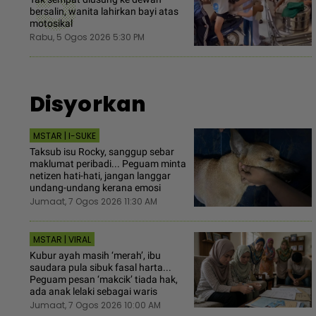
5
bersalin, wanita lahirkan bayi atas
motosikal
Rabu, 5 Ogos 2026 5:30 PM
Disyorkan
MSTAR | I-SUKE
Taksub isu Rocky, sanggup sebar
maklumat peribadi... Peguam minta
netizen hati-hati, jangan langgar
undang-undang kerana emosi
Jumaat, 7 Ogos 2026 11:30 AM
MSTAR | VIRAL
Kubur ayah masih ‘merah’, ibu
saudara pula sibuk fasal harta...
Peguam pesan ‘makcik’ tiada hak,
ada anak lelaki sebagai waris
Jumaat, 7 Ogos 2026 10:00 AM