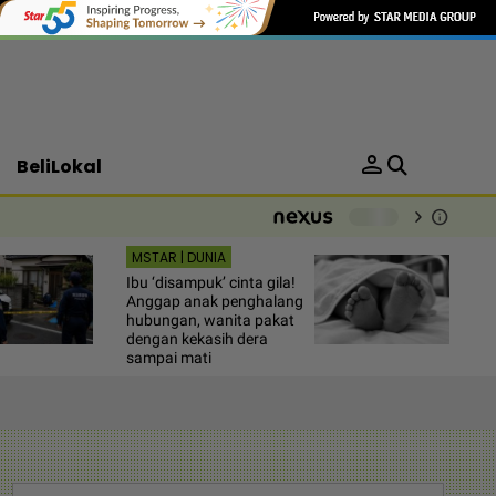
person
BeliLokal
chevron_right
info
-
MSTAR | DUNIA
Ibu ‘disampuk’ cinta gila!
Anggap anak penghalang
hubungan, wanita pakat
dengan kekasih dera
sampai mati