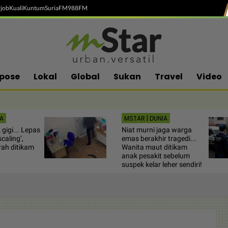
job
Kuali
Kuntum
SuriaFM
988FM
pose
Lokal
Global
Sukan
Travel
Video
A
MSTAR | DUNIA
 gigi... Lepas
Niat murni jaga warga
scaling’,
emas berakhir tragedi...
rah ditikam
Wanita maut ditikam
anak pesakit sebelum
suspek kelar leher sendiri!