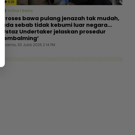
5:28
mStar | Berita
Proses bawa pulang jenazah tak mudah,
ada sebab tidak kebumi luar negara...
Ustaz Undertaker jelaskan prosedur
‘embalming’
nita cerita pengalaman dipintas ke ‘red line’
[V] T
Khamis, 30 Julai 2026 2:14 PM
stam Indonesia... Rupanya gerak-geri dipantau
sengaj
baik turun pesawat! - Destinasi | mStar
Hibura