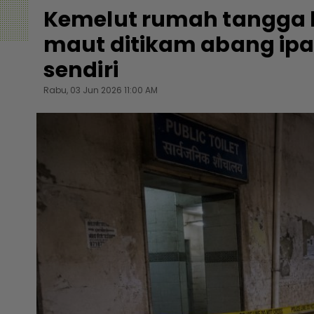
Kemelut rumah tangga be
maut ditikam abang ip
sendiri
Rabu, 03 Jun 2026 11:00 AM