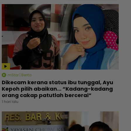
mStar | Berita
Dikecam kerana status ibu tunggal, Ayu
Kepoh pilih abaikan... “Kadang-kadang
orang cakap patutlah bercerai”
1 hari lalu