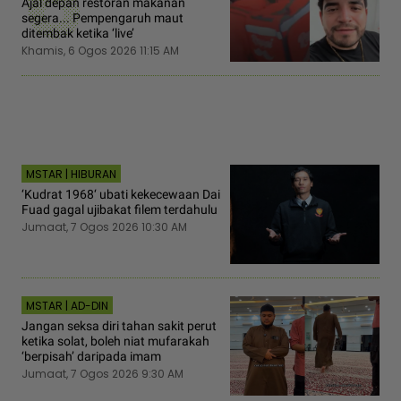
6
Ajal depan restoran makanan
segera... Pempengaruh maut
ditembak ketika ‘live’
Khamis, 6 Ogos 2026 11:15 AM
MSTAR | HIBURAN
‘Kudrat 1968‘ ubati kekecewaan Dai
Fuad gagal ujibakat filem terdahulu
Jumaat, 7 Ogos 2026 10:30 AM
MSTAR | AD-DIN
Jangan seksa diri tahan sakit perut
ketika solat, boleh niat mufarakah
‘berpisah’ daripada imam
Jumaat, 7 Ogos 2026 9:30 AM