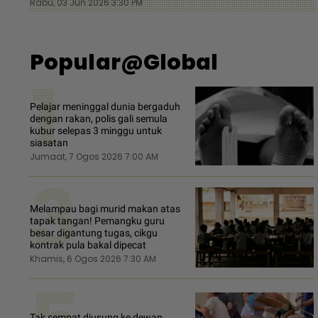
Rabu, 03 Jun 2026 3:30 PM
Popular@Global
1
Pelajar meninggal dunia bergaduh
dengan rakan, polis gali semula
kubur selepas 3 minggu untuk
siasatan
Jumaat, 7 Ogos 2026 7:00 AM
3
Melampau bagi murid makan atas
tapak tangan! Pemangku guru
besar digantung tugas, cikgu
kontrak pula bakal dipecat
Khamis, 6 Ogos 2026 7:30 AM
Tak sempat diusung ke dewan