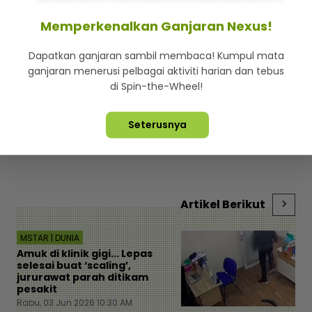
Memperkenalkan Ganjaran Nexus!
Dapatkan ganjaran sambil membaca! Kumpul mata
ganjaran menerusi pelbagai aktiviti harian dan tebus
di Spin-the-Wheel!
Perdaya jual tanah, Datuk Red diperintah bayar
Wa
RM1.57 juta kepada 17 pembeli - Hiburan | mStar
ka
se
Seterusnya
Artikel Berikut
MSTAR | DUNIA
Amuk di klinik gigi... Lepas
selesai buat ‘scaling’,
jururawat parah ditikam
pesakit
Rabu, 03 Jun 2026 10:30 AM