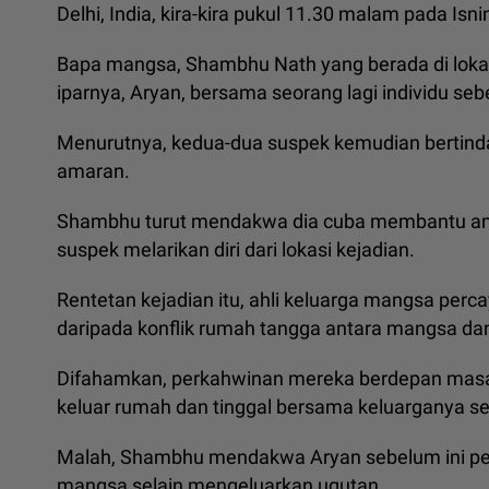
Delhi, India, kira-kira pukul 11.30 malam pada Isnin
Bapa mangsa, Shambhu Nath yang berada di loka
iparnya, Aryan, bersama seorang lagi individu s
Menurutnya, kedua-dua suspek kemudian bertind
amaran.
Shambhu turut mendakwa dia cuba membantu ana
suspek melarikan diri dari lokasi kejadian.
Rentetan kejadian itu, ahli keluarga mangsa per
daripada konflik rumah tangga antara mangsa dan 
Difahamkan, perkahwinan mereka berdepan masala
keluar rumah dan tinggal bersama keluarganya sen
Malah, Shambhu mendakwa Aryan sebelum ini pe
mangsa selain mengeluarkan ugutan.