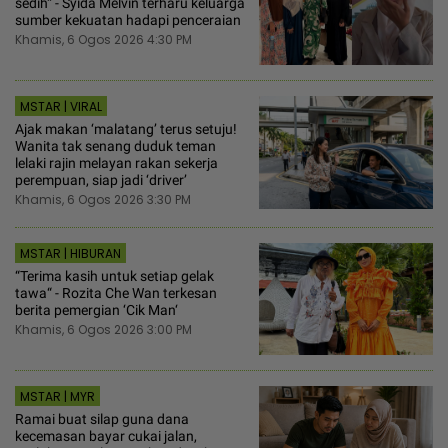
sedih“ - Syida Melvin terharu keluarga
sumber kekuatan hadapi penceraian
Khamis, 6 Ogos 2026 4:30 PM
MSTAR | VIRAL
Ajak makan ‘malatang’ terus setuju!
Wanita tak senang duduk teman
lelaki rajin melayan rakan sekerja
perempuan, siap jadi ‘driver’
Khamis, 6 Ogos 2026 3:30 PM
MSTAR | HIBURAN
“Terima kasih untuk setiap gelak
tawa“ - Rozita Che Wan terkesan
berita pemergian ‘Cik Man‘
Khamis, 6 Ogos 2026 3:00 PM
MSTAR | MYR
Ramai buat silap guna dana
kecemasan bayar cukai jalan,