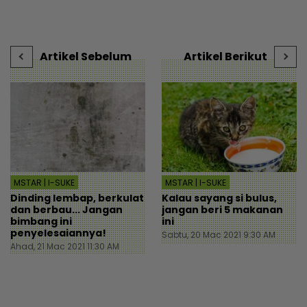
 |
maaf - Semasa | mStar
individu tergamam lepas
-
tengok baki akaun rakan
- Viral | mStar
Artikel Sebelum
Artikel Berikut
MSTAR | I-SUKE
MSTAR | I-SUKE
Dinding lembap, berkulat
Kalau sayang si bulus,
dan berbau... Jangan
jangan beri 5 makanan
bimbang ini
ini
penyelesaiannya!
Sabtu, 20 Mac 2021 9:30 AM
Ahad, 21 Mac 2021 11:30 AM