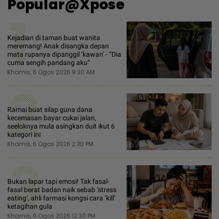
Popular@Xpose
1
Kejadian di taman buat wanita
meremang! Anak disangka depan
mata rupanya dipanggil ‘kawan’ - “Dia
cuma sengih pandang aku“
Khamis, 6 Ogos 2026 9:30 AM
2
Ramai buat silap guna dana
kecemasan bayar cukai jalan,
seeloknya mula asingkan duit ikut 6
kategori ini
Khamis, 6 Ogos 2026 2:30 PM
3
Bukan lapar tapi emosi! Tak fasal-
fasal berat badan naik sebab ‘stress
eating’, ahli farmasi kongsi cara ‘kill’
ketagihan gula
Khamis, 6 Ogos 2026 12:30 PM