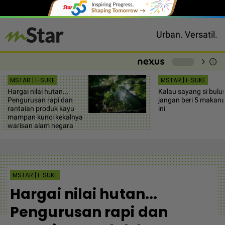
Urban. Versatil.
chevron_right
info
-
MSTAR | I-SUKE
MSTAR | I-SUKE
Hargai nilai hutan...
Kalau sayang si bulus
Pengurusan rapi dan
jangan beri 5 makan
rantaian produk kayu
ini
mampan kunci kekalnya
warisan alam negara
MSTAR | I-SUKE
Hargai nilai hutan...
Pengurusan rapi dan