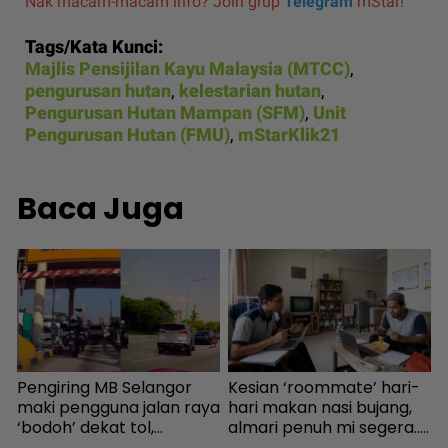
Nak macam-macam info? Join grup
Telegram
mStar!
Tags/Kata Kunci:
Majlis Pensijilan Kayu Malaysia (MTCC)
,
pengurusan hutan
,
kelestarian hutan
,
Pengurusan Hutan Mampan (SFM)
,
Unit
Pengurusan Hutan (FMU)
,
mStarKlik21
Baca Juga
b
Pengiring MB Selangor
Kesian ‘roommate’ hari-
“
maki pengguna jalan raya
hari makan nasi bujang,
i
‘bodoh’ dekat tol,
almari penuh mi segera...
b
Amirudin tampil mohon
Ingatkan orang susah,