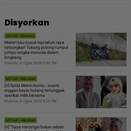
Disyorkan
MSTAR | SEMASA
Misteri bau busuk tepi lebuh raya
terbongkar! Tukang potong rumput
jumpa rangka manusia dalam
longkang
Khamis, 6 Ogos 2026 5:46 PM
MSTAR | HIBURAN
[V] Syida Melvin buntu...suami
enggan bayar hutang tertunggak
syarikat milik bersama
Khamis, 6 Ogos 2026 5:00 PM
MSTAR | HIBURAN
[V] “Saya menangis bukan sebab