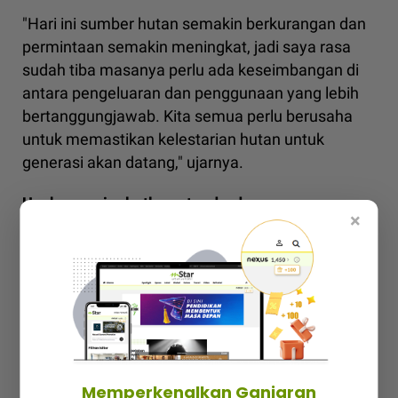
"Hari ini sumber hutan semakin berkurangan dan
permintaan semakin meningkat, jadi saya rasa
sudah tiba masanya perlu ada keseimbangan di
antara pengeluaran dan penggunaan yang lebih
bertanggungjawab. Kita semua perlu berusaha
untuk memastikan kelestarian hutan untuk
generasi akan datang," ujarnya.
Usaha meningkatkan standard
×
Selain memastikan pelaksanaan SFM melalui
pensijilan pengurusan hutan, MTCS juga
merangkumi pensijilan rantaian jagaan (CoC).
Pensijilan CoC bertindak mengesan produk
berasaskan hutan dari sumber yang mampan
sehinggalah ke produk akhir bagi memastikan
Memperkenalkan Ganjaran