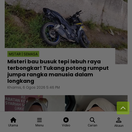
MSTAR | SEMASA
Misteri bau busuk tepi lebuh raya
terbongkar! Tukang potong rumput
jumpa rangka manusia dalam
longkang
Khamis, 6 Ogos 2026 5:46 PM
person
Utama
Menu
Video
Carian
Akaun