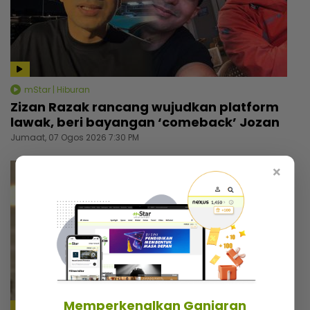
mStar | Hiburan
Zizan Razak rancang wujudkan platform
lawak, beri bayangan ‘comeback’ Jozan
Jumaat, 07 Ogos 2026 7:30 PM
×
Memperkenalkan Ganjaran
4:18