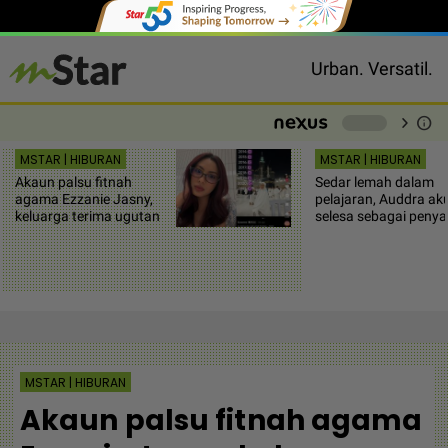
Urban. Versatil.
chevron_right
info
-
MSTAR | HIBURAN
MSTAR | HIBURAN
Akaun palsu fitnah
Sedar lemah dalam
agama Ezzanie Jasny,
pelajaran, Auddra aku
keluarga terima ugutan
selesa sebagai penya
MSTAR | HIBURAN
Akaun palsu fitnah agama