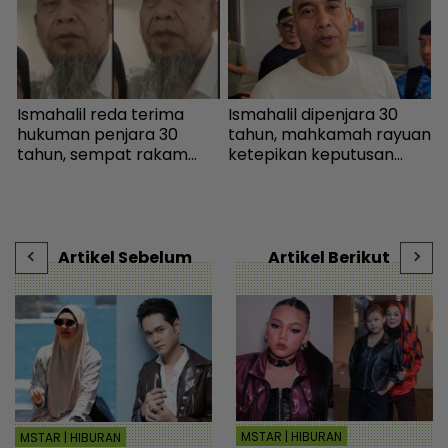
Ismahalil reda terima
Ismahalil dipenjara 30
P
hukuman penjara 30
tahun, mahkamah rayuan
b
tahun, sempat rakam
ketepikan keputusan
p
video terakhir ucap
bebas - Sensasi | mStar
s
terima kasih - Sensasi |
c
mStar
s
|
Artikel Sebelum
Artikel Berikut
MSTAR | HIBURAN
MSTAR | HIBURAN