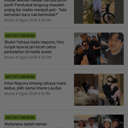
Budak sekolah dikejar sampai jatuh
parit! Penduduk bingung masalah
anjing liar makin menjadi-jadi - “Ada
kematian baru nak bertindak?”
Ahad, 9 Ogos 2026 4:30 PM
MSTAR | HIBURAN
Shukri Yahaya tiada respons, foto
tunjuk isyarat jari lucah cetus
perbalahan di media sosial
Ahad, 9 Ogos 2026 4:00 PM
MSTAR | HIBURAN
Intan Najuwa timang cahaya mata
kedua, pilih nama Imane Laudya
Ahad, 9 Ogos 2026 3:15 PM
MSTAR | HIBURAN
Wafariena dedah teman