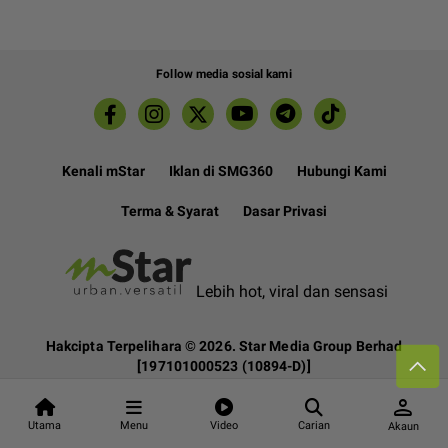
Follow media sosial kami
Kenali mStar
Iklan di SMG360
Hubungi Kami
Terma & Syarat
Dasar Privasi
Lebih hot, viral dan sensasi
Hakcipta Terpelihara ©
2026. Star Media Group Berhad
[197101000523 (10894-D)]
person
Utama
Menu
Video
Carian
Akaun