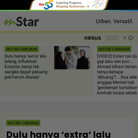
Urban. Versatil.
chevron_right
info
-
MSTAR | HIBURAN
MSTAR | HIBURAN
Dulu hanya ‘extra‘ lalu
[VIDEO] Eizlan tak da
lalang, influencer
gaji satu sen pun...
Ezzanie Jasny tak
Ahmad Idham tertan
sangka dapat peluang
tanya kenapa
jadi heroin Akasia!
'dibuang'?... Dua seleb
anggap Menteri tak
'gentleman' tamatkan
kontrak tanpa sebab
MSTAR | HIBURAN
Dulu hanya ‘extra‘ lalu