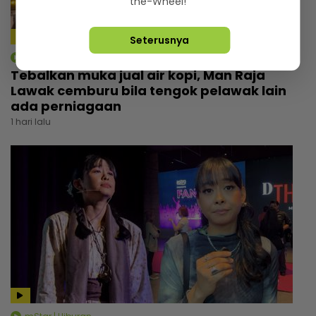
the-Wheel!
Seterusnya
mStar | Hiburan
Tebalkan muka jual air kopi, Man Raja
Lawak cemburu bila tengok pelawak lain
ada perniagaan
1 hari lalu