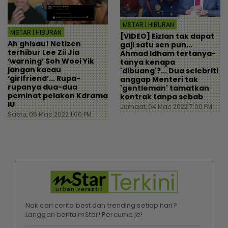
MSTAR | HIBURAN
MSTAR | HIBURAN
[VIDEO] Eizlan tak dapat
Ah ghisau! Netizen
gaji satu sen pun...
terhibur Lee Zii Jia
Ahmad Idham tertanya-
‘warning’ Soh Wooi Yik
tanya kenapa
jangan kacau
'dibuang'?... Dua selebriti
‘girlfriend’... Rupa-
anggap Menteri tak
rupanya dua-dua
'gentleman' tamatkan
peminat pelakon Kdrama
kontrak tanpa sebab
IU
Jumaat, 04 Mac 2022 7:00 PM
Sabtu, 05 Mac 2022 1:00 PM
Nak cari cerita best dan trending setiap hari?
Langgan berita mStar! Percuma je!