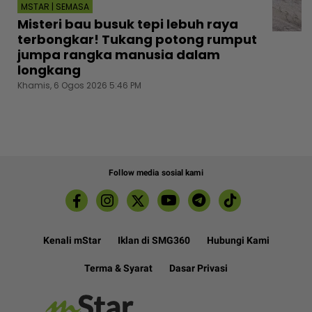
MSTAR | SEMASA
Misteri bau busuk tepi lebuh raya
terbongkar! Tukang potong rumput
jumpa rangka manusia dalam
longkang
Khamis, 6 Ogos 2026 5:46 PM
Follow media sosial kami
Kenali mStar
Iklan di SMG360
Hubungi Kami
Terma & Syarat
Dasar Privasi