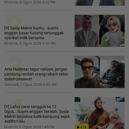
Khamis, 6 Ogos 2026 8:30 PM
2
[V] Syida Melvin buntu...suami
enggan bayar hutang tertunggak
syarikat milik bersama
Khamis, 6 Ogos 2026 5:00 PM
3
Atta Halilintar tegur netizen, jangan
pandang rendah orang rakam video
dalam pesawat
Jumaat, 7 Ogos 2026 6:30 AM
4
[V] Lafaz cerai tangguh ke 12
Ogos...Suami enggan beralah, Syida
Melvin terpaksa balik kampung sejak
Aidilfitri lalu
Khamis, 6 Ogos 2026 1:45 PM
4:19