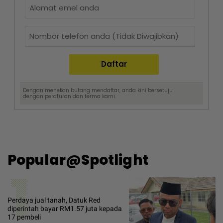
Dengan menekan butang mendaftar, anda kini bersetuju
dengan
peraturan dan terma
kami.
Popular@Spotlight
1
Perdaya jual tanah, Datuk Red
diperintah bayar RM1.57 juta kepada
17 pembeli