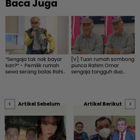
Baca Juga
b
“Sengaja tak nak bayar
[V] Tuan rumah sombong
K
kan?“ - Pemilik rumah
punca Rahim Omar
h
sewa serang balas Rahim
sengaja tangguh dua
a
Omar, doakan menang
tahun tak bayar sewa -
I
 |
KES2026 boleh bayar
Hiburan | mStar
i
hutang - Hiburan | mStar
t
-
Artikel Sebelum
Artikel Berikut