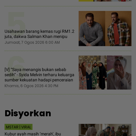
5
Usahawan barang kemas rugi RM1.2
juta, dakwa Salman Khan menipu
Jumaat, 7 Ogos 2026 6:00 AM
6
[V] “Saya menangis bukan sebab
sedih“ - Syida Melvin terharu keluarga
sumber kekuatan hadapi penceraian
Khamis, 6 Ogos 2026 4:30 PM
Disyorkan
MSTAR | VIRAL
Kubur ayah masih ‘merah’, ibu