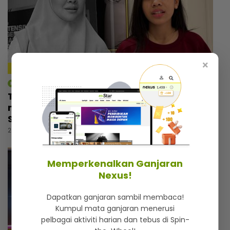
×
4:09
mStar | Hiburan
Tiada orang tahu Thalita masuk tandas
menangis selepas nyanyi lagu arwah Siti
Sarah, dapat rasa aura atas pentas
20 jam lalu
Memperkenalkan Ganjaran
Nexus!
Dapatkan ganjaran sambil membaca!
Kumpul mata ganjaran menerusi
pelbagai aktiviti harian dan tebus di Spin-