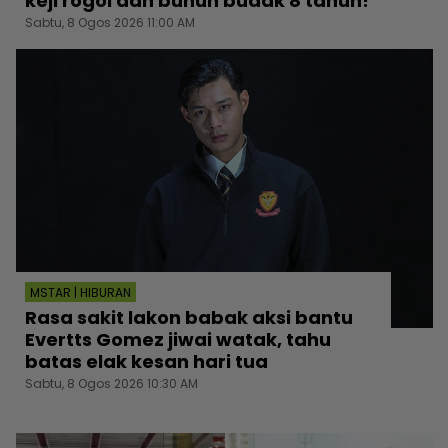
keji rogol dan bunuh budak 8 tahun!
Sabtu, 8 Ogos 2026 11:00 AM
MSTAR | HIBURAN
Rasa sakit lakon babak aksi bantu
Evertts Gomez jiwai watak, tahu
batas elak kesan hari tua
Sabtu, 8 Ogos 2026 10:30 AM