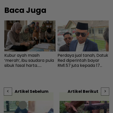
Baca Juga
Kubur ayah masih
Perdaya jual tanah, Datuk
U
‘merah’, ibu saudara pula
Red diperintah bayar
m
sibuk fasal harta...
RM1.57 juta kepada 17
n
Peguam pesan ‘makcik’
pembeli - Hiburan |
d
tiada hak, ada anak lelaki
mStar
m
al
sebagai waris - Viral |
mStar
Artikel Sebelum
Artikel Berikut