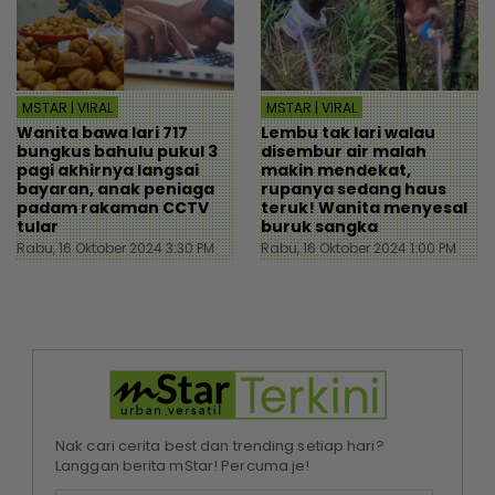
MSTAR | VIRAL
MSTAR | VIRAL
Wanita bawa lari 717
Lembu tak lari walau
bungkus bahulu pukul 3
disembur air malah
pagi akhirnya langsai
makin mendekat,
bayaran, anak peniaga
rupanya sedang haus
padam rakaman CCTV
teruk! Wanita menyesal
tular
buruk sangka
Rabu, 16 Oktober 2024 3:30 PM
Rabu, 16 Oktober 2024 1:00 PM
Nak cari cerita best dan trending setiap hari?
Langgan berita mStar! Percuma je!