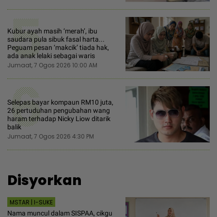
5
Kubur ayah masih ‘merah’, ibu
saudara pula sibuk fasal harta...
Peguam pesan ‘makcik’ tiada hak,
ada anak lelaki sebagai waris
Jumaat, 7 Ogos 2026 10:00 AM
6
Selepas bayar kompaun RM10 juta,
26 pertuduhan pengubahan wang
haram terhadap Nicky Liow ditarik
balik
Jumaat, 7 Ogos 2026 4:30 PM
Disyorkan
MSTAR | I-SUKE
Nama muncul dalam SISPAA, cikgu