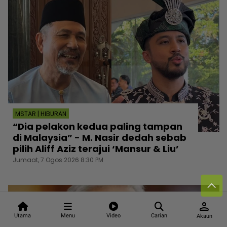
MSTAR | HIBURAN
“Dia pelakon kedua paling tampan
di Malaysia” - M. Nasir dedah sebab
pilih Aliff Aziz terajui ‘Mansur & Liu’
Jumaat, 7 Ogos 2026 8:30 PM
person
Utama
Menu
Video
Carian
Akaun