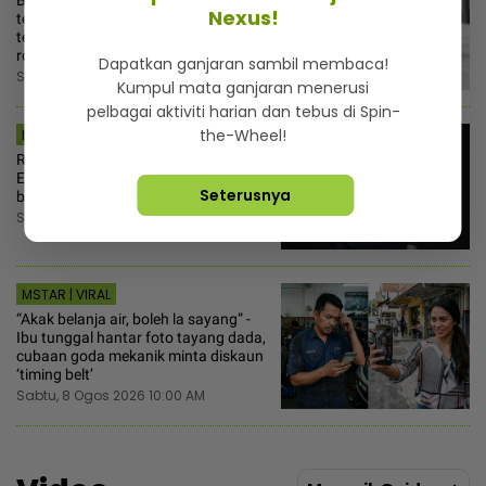
Nexus!
tembelang pemuda akhirnya
terbongkar... Anjing ‘hidu’ jenayah keji
rogol dan bunuh budak 8 tahun!
Dapatkan ganjaran sambil membaca!
Sabtu, 8 Ogos 2026 11:00 AM
Kumpul mata ganjaran menerusi
pelbagai aktiviti harian dan tebus di Spin-
the-Wheel!
MSTAR | HIBURAN
Rasa sakit lakon babak aksi bantu
Evertts Gomez jiwai watak, tahu
Seterusnya
batas elak kesan hari tua
Sabtu, 8 Ogos 2026 10:30 AM
MSTAR | VIRAL
“Akak belanja air, boleh la sayang” -
Ibu tunggal hantar foto tayang dada,
cubaan goda mekanik minta diskaun
‘timing belt’
Sabtu, 8 Ogos 2026 10:00 AM