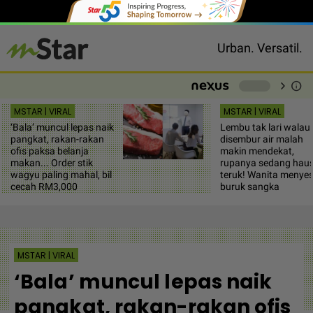
Urban. Versatil.
chevron_right
info
-
MSTAR | VIRAL
MSTAR | VIRAL
‘Bala’ muncul lepas naik
Lembu tak lari walau
pangkat, rakan-rakan
disembur air malah
ofis paksa belanja
makin mendekat,
makan... Order stik
rupanya sedang hau
wagyu paling mahal, bil
teruk! Wanita menyes
cecah RM3,000
buruk sangka
MSTAR | VIRAL
‘Bala’ muncul lepas naik
pangkat, rakan-rakan ofis