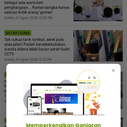
terkejut ada waris beri
penghargaan... Ramai sangka hanya
saluran kritik orang ‘gomen’
Sabtu, 8 Ogos 2026 12:30 PM
MSTAR | DUNIA
Tak cukup tarik rambut, seret pula
atas jalan! Padah bersekedudukan,
wanita didera lelaki baran serah bukti
CCTV
Sabtu, 8 Ogos 2026 12:15 PM
×
MSTAR | I-SUKE
Ingat tebuk saja-saja? Rupanya ini
fungsi rahsia lubang kecil pada
pengetip kuku... Sudah wujud sejak
145 tahun lalu!
Sabtu, 8 Ogos 2026 11:30 AM
MSTAR | DUNIA
Memperkenalkan Ganjaran
Berlakon ikut pasukan SAR,