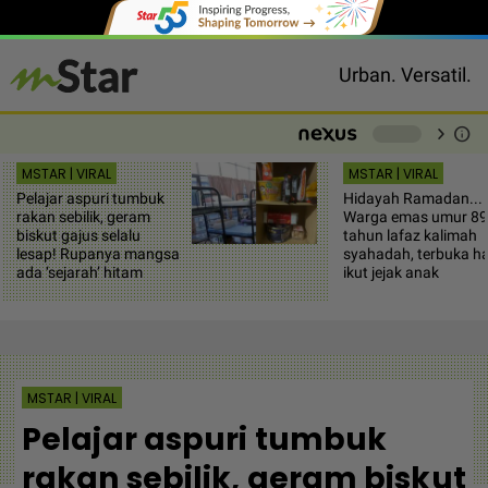
Urban. Versatil.
chevron_right
info
-
MSTAR | VIRAL
MSTAR | VIRAL
Pelajar aspuri tumbuk
Hidayah Ramadan...
rakan sebilik, geram
Warga emas umur 89
biskut gajus selalu
tahun lafaz kalimah
lesap! Rupanya mangsa
syahadah, terbuka ha
ada ‘sejarah’ hitam
ikut jejak anak
MSTAR | VIRAL
Pelajar aspuri tumbuk
rakan sebilik, geram biskut