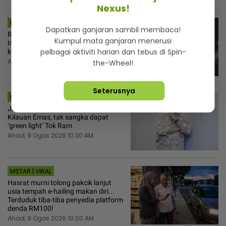
Nexus!
MSTAR | DUNIA
Dapatkan ganjaran sambil membaca!
Remaja 14 tahun hamil anak bapa
Kumpul mata ganjaran menerusi
tiri! Ibu terduduk doktor sahkan usia
pelbagai aktiviti harian dan tebus di Spin-
kandungan sudah 7 bulan
Ahad, 9 Ogos 2026 10:53 AM
the-Wheel!
Seterusnya
MSTAR | HIBURAN
Jalaluddin Hassan teruja sertai
Kilauan Emas, tak sangka dapat
‘green light’ Tok Ram
Ahad, 9 Ogos 2026 10:30 AM
MSTAR | VIRAL
Hasrat murni tolong pakcik lanjut
usia tempah e-hailing makan diri...
Terduduk tiba-tiba penyedia platform
denda RM100!
Ahad, 9 Ogos 2026 10:00 AM