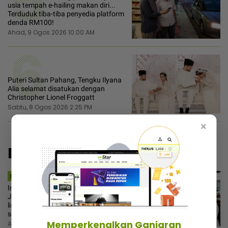
5
usia tempah e-hailing makan diri...
Terduduk tiba-tiba penyedia platform
denda RM100!
Ahad, 9 Ogos 2026 10:00 AM
6
Puteri Sultan Pahang, Tengku Ilyana
Alia selamat disatukan dengan
Christopher Lionel Froggatt
Sabtu, 8 Ogos 2026 2:25 PM
×
Disyorkan
MSTAR | AD-DIN
Ingat tutup kepala dah selesai?
Jangan sebab nak bergaya, syariat
lindungi aurat secara sempurna
sengaja diabaikan
Memperkenalkan Ganjaran
Ahad, 9 Ogos 2026 11:30 AM