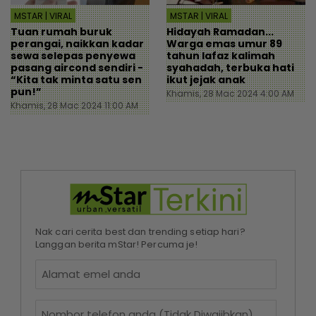
MSTAR | VIRAL
MSTAR | VIRAL
Tuan rumah buruk
Hidayah Ramadan...
perangai, naikkan kadar
Warga emas umur 89
sewa selepas penyewa
tahun lafaz kalimah
pasang aircond sendiri -
syahadah, terbuka hati
“Kita tak minta satu sen
ikut jejak anak
pun!”
Khamis, 28 Mac 2024 4:00 AM
Khamis, 28 Mac 2024 11:00 AM
Nak cari cerita best dan trending setiap hari?
Langgan berita mStar! Percuma je!