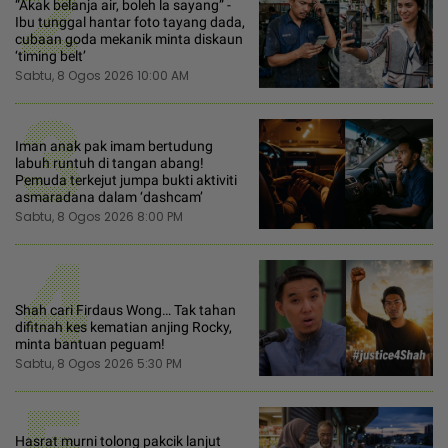
2
“Akak belanja air, boleh la sayang” -
Ibu tunggal hantar foto tayang dada,
cubaan goda mekanik minta diskaun
‘timing belt’
Sabtu, 8 Ogos 2026 10:00 AM
3
Iman anak pak imam bertudung
labuh runtuh di tangan abang!
Pemuda terkejut jumpa bukti aktiviti
asmaradana dalam ‘dashcam’
Sabtu, 8 Ogos 2026 8:00 PM
4
Shah cari Firdaus Wong… Tak tahan
difitnah kes kematian anjing Rocky,
minta bantuan peguam!
Sabtu, 8 Ogos 2026 5:30 PM
Hasrat murni tolong pakcik lanjut