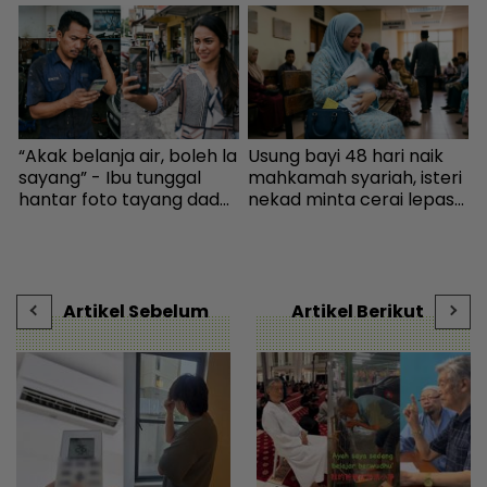
“Akak belanja air, boleh la
Usung bayi 48 hari naik
I
sayang” - Ibu tunggal
mahkamah syariah, isteri
hantar foto tayang dada,
nekad minta cerai lepas
cubaan goda mekanik
dituduh jadi punca nafkah
v
minta diskaun ‘timing
mentua terputus - Viral |
t
belt’ - Viral | mStar
mStar
Artikel Sebelum
Artikel Berikut