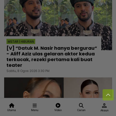
MSTAR | HIBURAN
[V] “Datuk M. Nasir hanya bergurau“
- Aliff Aziz ulas gelaran aktor kedua
terkacak, rezeki pertama kali buat
teater
Sabtu, 8 Ogos 2026 3:30 PM
person
Utama
Menu
Video
Carian
Akaun