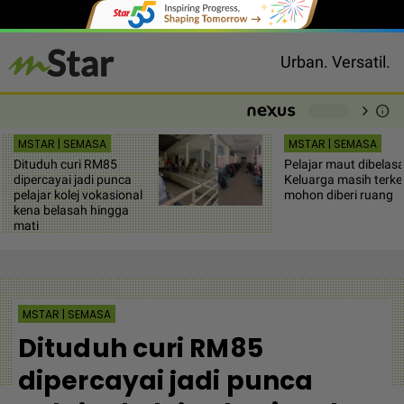
Urban. Versatil.
chevron_right
info
-
MSTAR | SEMASA
MSTAR | SEMASA
Dituduh curi RM85
Pelajar maut dibelasa
dipercayai jadi punca
Keluarga masih terkej
pelajar kolej vokasional
mohon diberi ruang
kena belasah hingga
mati
MSTAR | SEMASA
Dituduh curi RM85
dipercayai jadi punca