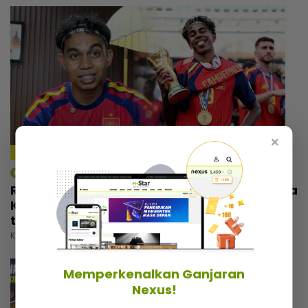
×
4:59
mStar | Berita
Rezeki wajah seiras Lamine Yamal, pemuda
Kelantan tak sia-siakan peluang... Banyak
tawaran reviu, ramai nak bergambar
Khamis, 30 Julai 2026 5:00 PM
Memperkenalkan Ganjaran
Nexus!