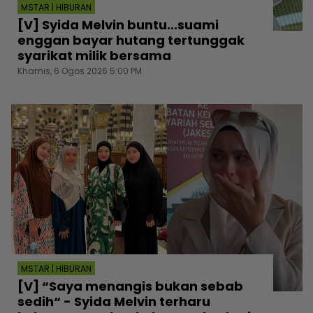
MSTAR | HIBURAN
[V] Syida Melvin buntu...suami
enggan bayar hutang tertunggak
syarikat milik bersama
Khamis, 6 Ogos 2026 5:00 PM
MSTAR | HIBURAN
[V] “Saya menangis bukan sebab
sedih“ - Syida Melvin terharu