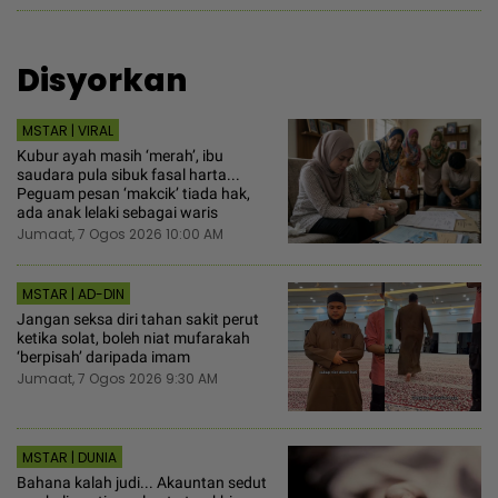
Disyorkan
MSTAR | VIRAL
Kubur ayah masih ‘merah’, ibu
saudara pula sibuk fasal harta...
Peguam pesan ‘makcik’ tiada hak,
ada anak lelaki sebagai waris
Jumaat, 7 Ogos 2026 10:00 AM
MSTAR | AD-DIN
Jangan seksa diri tahan sakit perut
ketika solat, boleh niat mufarakah
‘berpisah’ daripada imam
Jumaat, 7 Ogos 2026 9:30 AM
MSTAR | DUNIA
Bahana kalah judi... Akauntan sedut