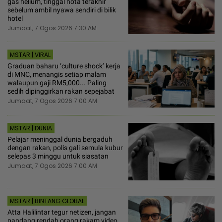
gas helium, tinggal nota terakhir
sebelum ambil nyawa sendiri di bilik
hotel
Jumaat, 7 Ogos 2026 7:30 AM
MSTAR | VIRAL
Graduan baharu ‘culture shock’ kerja
di MNC, menangis setiap malam
walaupun gaji RM5,000... Paling
sedih dipinggirkan rakan sepejabat
Jumaat, 7 Ogos 2026 7:00 AM
MSTAR | DUNIA
Pelajar meninggal dunia bergaduh
dengan rakan, polis gali semula kubur
selepas 3 minggu untuk siasatan
Jumaat, 7 Ogos 2026 7:00 AM
MSTAR | BINTANG GLOBAL
Atta Halilintar tegur netizen, jangan
pandang rendah orang rakam video