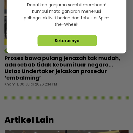
Dapatkan ganjaran sambil membaca!
Kumpul mata ganjaran menerusi
pelbagai aktiviti harian dan tebus di Spin-
the-Wheel!
Seterusnya
5:28
mStar | Berita
Proses bawa pulang jenazah tak mudah,
ada sebab tidak kebumi luar negara...
Ustaz Undertaker jelaskan prosedur
‘embalming’
Khamis, 30 Julai 2026 2:14 PM
Artikel Lain