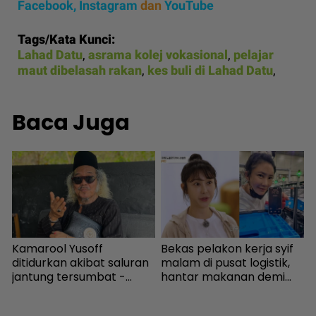
Facebook,
Instagram
dan
YouTube
Tags/Kata Kunci:
Lahad Datu
,
asrama kolej vokasional
,
pelajar
maut dibelasah rakan
,
kes buli di Lahad Datu
,
Baca Juga
Kamarool Yusoff
Bekas pelakon kerja syif
ditidurkan akibat saluran
malam di pusat logistik,
m
jantung tersumbat -
hantar makanan demi
s
Hiburan | mStar
kelangsungan hidup -
t
Bintang Global | mStar
H