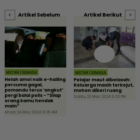
r
Artikel Sebelum
Artikel Berikut
MSTAR | SEMASA
MSTAR | SEMASA
Helah amoi naik e-hailing
Pelajar maut dibelasah:
percuma gagal,
Keluarga masih terkejut,
pemandu terus ‘angkut’
mohon diberi ruang
pergi balai polis - “Silap
Sabtu, 23 Mac 2024 5:30 PM
orang kamu hendak
main”
Ahad, 24 Mac 2024 10:15 AM