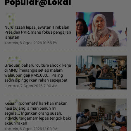
Popular@Lokal
1
Nurul Izzah lepas jawatan Timbalan
Presiden PKR, mahu fokus pengajian
lanjutan
Khamis, 6 Ogos 2026 10:55 PM
2
Graduan baharu ‘culture shock’ kerja
di MNC, menangis setiap malam
walaupun gaji RM5,000... Paling
sedih dipinggirkan rakan sepejabat
Jumaat, 7 Ogos 2026 7:00 AM
3
Kesian ‘roommate’ hari-hari makan
nasi bujang, almari penuh mi
segera... Ingatkan orang susah,
individu tergamam lepas tengok baki
akaun rakan
Khamis, 6 Ogos 2026 12:00 PM