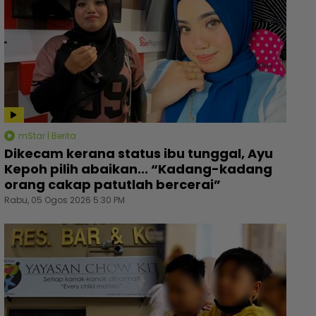
mStar | Berita
Dikecam kerana status ibu tunggal, Ayu
Kepoh pilih abaikan... “Kadang-kadang
orang cakap patutlah bercerai”
Rabu, 05 Ogos 2026 5:30 PM