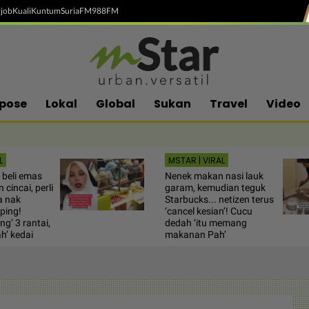
job
Kuali
Kuntum
SuriaFM
988FM
pose
Lokal
Global
Sukan
Travel
Video
L
MSTAR | VIRAL
 beli emas
Nenek makan nasi lauk
 cincai, perli
garam, kemudian teguk
a nak
Starbucks... netizen terus
ping!
‘cancel kesian’! Cucu
ng’ 3 rantai,
dedah ‘itu memang
h’ kedai
makanan Pah’