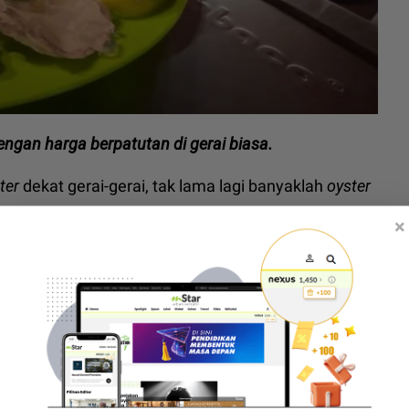
engan harga berpatutan di gerai biasa.
ter
dekat gerai-gerai, tak lama lagi banyaklah
oyster
×
ake
sure
betul-betul
fresh
. Takut tak
fresh
, nanti
hu bahawa trend makan tiram biasanya sinonim
di restoran mewah.
i kunafa! Ini 5 ‘port’ viral yang ramai kata sedap