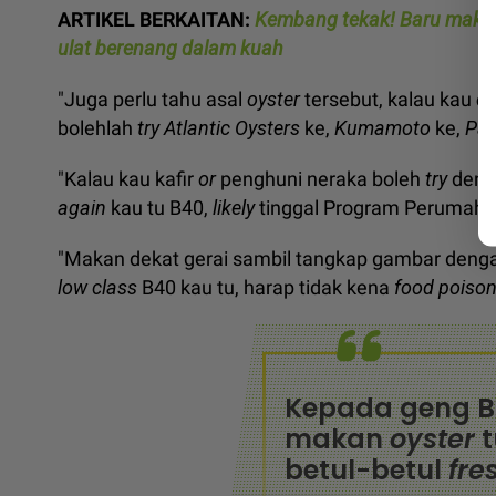
ARTIKEL BERKAITAN:
Kembang tekak! Baru makan
ulat berenang dalam kuah
"Juga perlu tahu asal
oyster
tersebut, kalau kau
cu
bolehlah
try Atlantic Oysters
ke,
Kumamoto
ke,
Pac
"Kalau kau kafir
or
penghuni neraka boleh
try
den
again
kau tu B40,
likely
tinggal Program Perumaha
"Makan dekat gerai sambil tangkap gambar den
low class
B40 kau tu, harap tidak kena
food poison
Kepada geng 
makan
oyster
betul-betul
fre