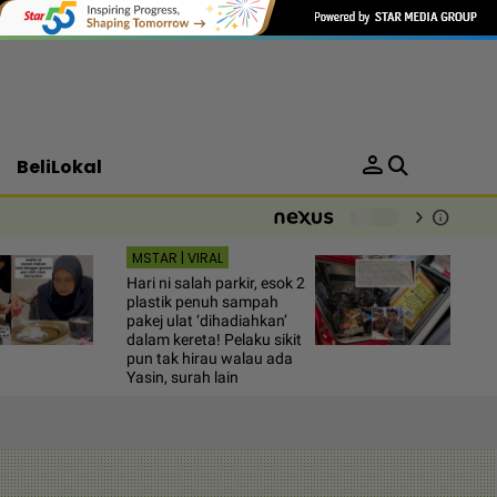
person
BeliLokal
chevron_right
info
-
MSTAR | VIRAL
Hari ni salah parkir, esok 2
plastik penuh sampah
pakej ulat ‘dihadiahkan’
dalam kereta! Pelaku sikit
pun tak hirau walau ada
Yasin, surah lain