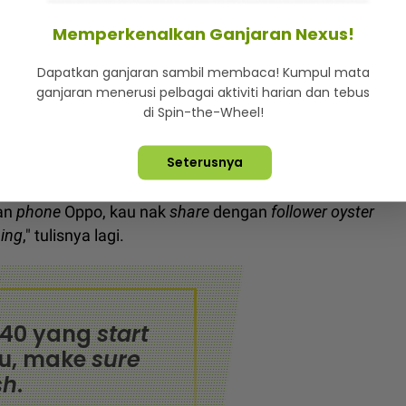
 3 suap laksa ‘favourite’, pelanggan muntah nampak
Memperkenalkan Ganjaran Nexus!
Dapatkan ganjaran sambil membaca! Kumpul mata
ltured
T20
with fine exquisite taste
(macam aku)
ganjaran menerusi pelbagai aktiviti harian dan tebus
ific Oysters.
di Spin-the-Wheel!
gan
champagne
, ia padanan sempurna.
But then
Seterusnya
n Rakyat (PPR).
gan
phone
Oppo, kau nak
share
dengan
follower oyster
ing
," tulisnya lagi.
B40 yang
start
tu, make
sure
sh
.