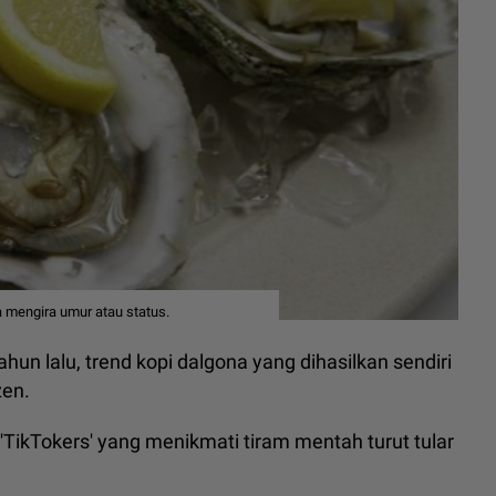
a mengira umur atau status.
un lalu, trend kopi dalgona yang dihasilkan sendiri
zen.
TikTokers' yang menikmati tiram mentah turut tular