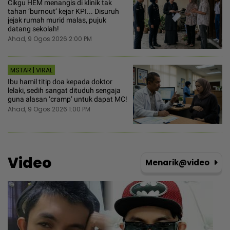
Cikgu HEM menangis di klinik tak
tahan ‘burnout’ kejar KPI... Disuruh
jejak rumah murid malas, pujuk
datang sekolah!
Ahad, 9 Ogos 2026 2:00 PM
MSTAR | VIRAL
Ibu hamil titip doa kepada doktor
lelaki, sedih sangat dituduh sengaja
guna alasan ‘cramp’ untuk dapat MC!
Ahad, 9 Ogos 2026 1:00 PM
Video
Menarik@video