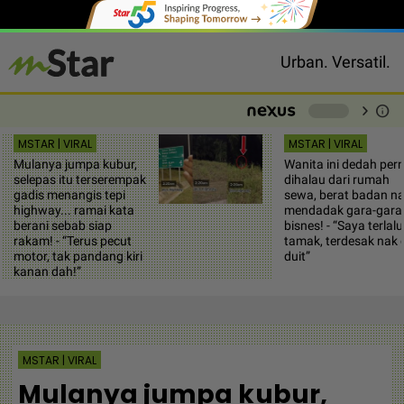
Urban. Versatil.
chevron_right
info
-
MSTAR | VIRAL
MSTAR | VIRAL
Mulanya jumpa kubur,
Wanita ini dedah per
selepas itu terserempak
dihalau dari rumah
gadis menangis tepi
sewa, berat badan na
highway... ramai kata
mendadak gara-gara
berani sebab siap
bisnes! - “Saya terlalu
rakam! - “Terus pecut
tamak, terdesak nak c
motor, tak pandang kiri
duit”
kanan dah!”
MSTAR | VIRAL
Mulanya jumpa kubur,