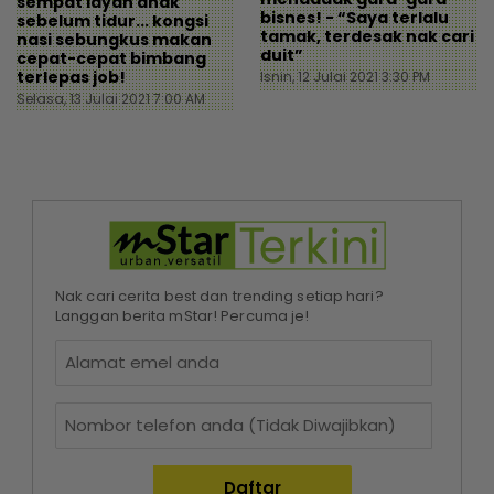
sempat layan anak
bisnes! - “Saya terlalu
sebelum tidur... kongsi
tamak, terdesak nak cari
nasi sebungkus makan
duit”
cepat-cepat bimbang
terlepas job!
Isnin, 12 Julai 2021 3:30 PM
Selasa, 13 Julai 2021 7:00 AM
Nak cari cerita best dan trending setiap hari?
Langgan berita mStar! Percuma je!