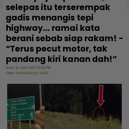
selepas itu terserempak
gadis menangis tepi
highway... ramai kata
berani sebab siap rakam! -
“Terus pecut motor, tak
pandang kiri kanan dah!”
Isnin, 12 Julai 2021 8:00 PM
Oleh:
SHUHANIZA SAID