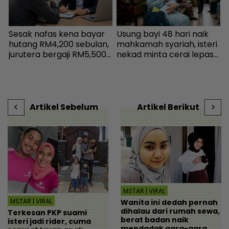
a
Sesak nafas kena bayar
Usung bayi 48 hari naik
I
hutang RM4,200 sebulan,
mahkamah syariah, isteri
R
,
jurutera bergaji RM5,500
nekad minta cerai lepas
l
kini mampu tersenyum...
dituduh jadi punca nafkah
p
Jumpa cara baiki aliran
mentua terputus - Viral |
w
tunai - MYR | mStar
mStar
l
Artikel Sebelum
Artikel Berikut
MSTAR | VIRAL
MSTAR | VIRAL
Wanita ini dedah pernah
dihalau dari rumah sewa,
Terkesan PKP suami
berat badan naik
isteri jadi rider, cuma
mendadak gara-gara