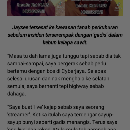
Jaysee tersesat ke kawasan tanah perkuburan
sebelum insiden terserempak dengan 'gadis' dalam
kebun kelapa sawit.
"Masa tu dah lama juga tunggu tapi sebab dia tak
sampai-sampai, saya bergerak sebab perlu
bertemu dengan bos di Cyberjaya. Selepas
selesai urusan dan nak menghala ke selatan
semula, saya berhenti tepi highway sebab
dahaga.
"Saya buat 'live' kejap sebab saya seorang
'streamer'. Ketika itulah saya terdengar sayup-
sayup bunyi seperti gadis menangis. Terus saya
'end live' dan rekod. Mula-mula tak nampak apa