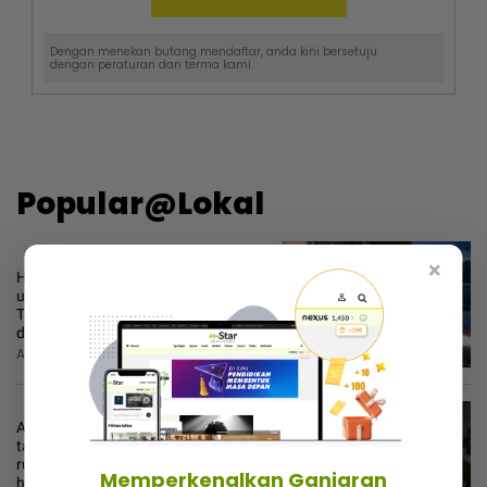
Dengan menekan butang mendaftar, anda kini bersetuju
dengan
peraturan dan terma
kami.
Popular@Lokal
1
×
Hasrat murni tolong pakcik lanjut
usia tempah e-hailing makan diri...
Terduduk tiba-tiba penyedia platform
denda RM100!
Ahad, 9 Ogos 2026 10:00 AM
2
Anak perempuan luah rasa penat
tanggung ibu bapa ‘berkampung’ di
rumah... Alasan nak jaga cucu tapi
Memperkenalkan Ganjaran
habuk pun tak ada!