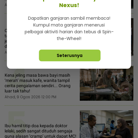
Nexus!
Ahad, 9 Ogos 2026 7:00 AM
3
Dapatkan ganjaran sambil membaca!
Kumpul mata ganjaran menerusi
Cikgu HEM menangis di klinik tak
pelbagai aktiviti harian dan tebus di Spin-
tahan ‘burnout’ kejar KPI... Disuruh
the-Wheel!
jejak rumah murid malas, pujuk
datang sekolah!
Ahad, 9 Ogos 2026 2:00 PM
Seterusnya
4
Kena jeling masa bawa bayi masih
‘merah’ masuk kafe, wanita tampil
cerita pengalaman sendiri... Orang
luar tak tahu!
Ahad, 9 Ogos 2026 12:00 PM
5
Ibu hamil titip doa kepada doktor
lelaki, sedih sangat dituduh sengaja
guna alasan ‘cramp’ untuk dapat MC!