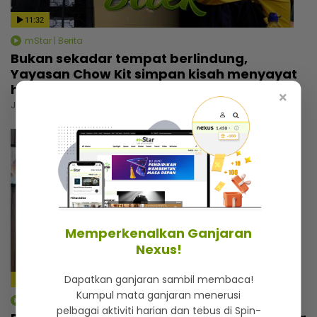
11:32
mStar | Berita
Bukan sekadar tempat berlindung,
Yayasan Chow Kit simpan kisah menyayat
hati
×
Jumaat, 31 Julai 2026 6:00 PM
Memperkenalkan Ganjaran
Nexus!
Dapatkan ganjaran sambil membaca!
4:59
Kumpul mata ganjaran menerusi
mStar | Berita
pelbagai aktiviti harian dan tebus di Spin-