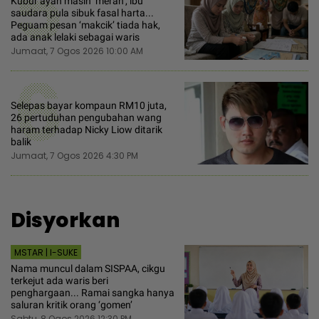
5
Kubur ayah masih ‘merah’, ibu
saudara pula sibuk fasal harta...
Peguam pesan ‘makcik’ tiada hak,
ada anak lelaki sebagai waris
Jumaat, 7 Ogos 2026 10:00 AM
6
Selepas bayar kompaun RM10 juta,
26 pertuduhan pengubahan wang
haram terhadap Nicky Liow ditarik
balik
Jumaat, 7 Ogos 2026 4:30 PM
Disyorkan
MSTAR | I-SUKE
Nama muncul dalam SISPAA, cikgu
terkejut ada waris beri
penghargaan... Ramai sangka hanya
saluran kritik orang ‘gomen’
Sabtu, 8 Ogos 2026 12:30 PM