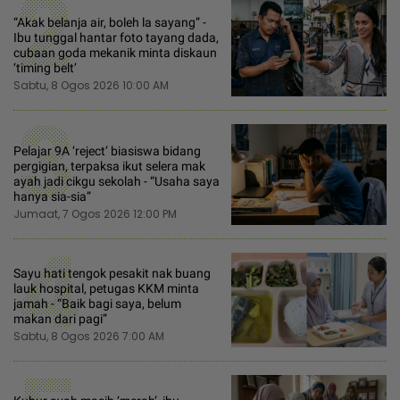
2
“Akak belanja air, boleh la sayang” -
Ibu tunggal hantar foto tayang dada,
cubaan goda mekanik minta diskaun
‘timing belt’
Sabtu, 8 Ogos 2026 10:00 AM
3
Pelajar 9A ‘reject’ biasiswa bidang
pergigian, terpaksa ikut selera mak
ayah jadi cikgu sekolah - “Usaha saya
hanya sia-sia”
Jumaat, 7 Ogos 2026 12:00 PM
4
Sayu hati tengok pesakit nak buang
lauk hospital, petugas KKM minta
jamah - “Baik bagi saya, belum
makan dari pagi”
Sabtu, 8 Ogos 2026 7:00 AM