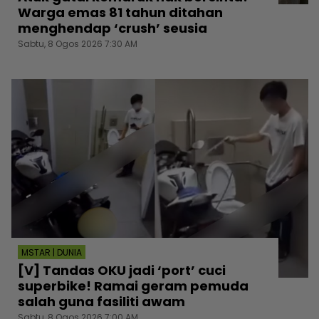
Warga emas 81 tahun ditahan
menghendap ‘crush’ seusia
Sabtu, 8 Ogos 2026 7:30 AM
MSTAR | DUNIA
[V] Tandas OKU jadi ‘port’ cuci
superbike! Ramai geram pemuda
salah guna fasiliti awam
Sabtu, 8 Ogos 2026 7:00 AM