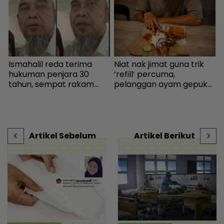
Ismahalil reda terima
Niat nak jimat guna trik
U
hukuman penjara 30
‘refill’ percuma,
m
.
tahun, sempat rakam
pelanggan ayam gepuk
n
video terakhir ucap
insaf lepas tahu polisi
d
s
terima kasih - Sensasi |
kedai - “Saya kongsikan
m
n
mStar
benda haram” - I-suke |
mStar
Artikel Sebelum
Artikel Berikut