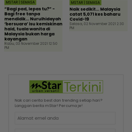
MSTAR | SEMASA
MSTAR | SEMASA
“Bagi pad, lepas tu?” -
Naik sedikit... Malaysia
Bagi free tanpa
catat 5,071 kes baharu
mendidik... Nurulhidayah
Covid-19
‘bersuara’ isu kemiskinan
Selasa, 02 November 2021 2:30
PM
haid, tuala wanita di
Malaysia bukan harga
kayangan
Rabu, 03 November 2021 12:50
PM
Nak cari cerita best dan trending setiap hari?
Langgan berita mStar! Percuma je!