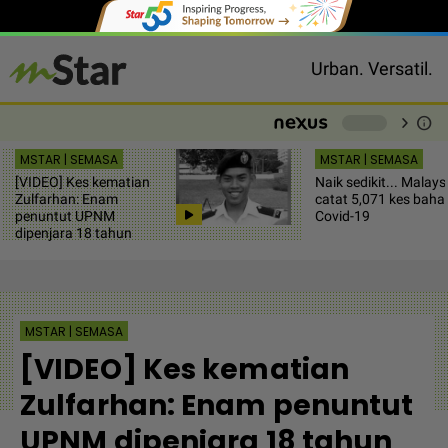
Urban. Versatil.
chevron_right
info
-
MSTAR | SEMASA
MSTAR | SEMASA
[VIDEO] Kes kematian
Naik sedikit... Malays
Zulfarhan: Enam
catat 5,071 kes baha
penuntut UPNM
Covid-19
dipenjara 18 tahun
MSTAR | SEMASA
[VIDEO] Kes kematian
Zulfarhan: Enam penuntut
UPNM dipenjara 18 tahun