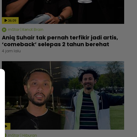
36:09
mStar | Kenot Brain
Aniq Suhair tak pernah terfikir jadi artis,
‘comeback’ selepas 2 tahun berehat
4 jam lalu
mStar | Hiburan