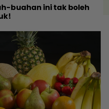
h-buahan ini tak boleh
uk!