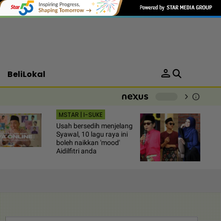
person
BeliLokal
chevron_right
info
-
MSTAR | I-SUKE
Usah bersedih menjelang
Syawal, 10 lagu raya ini
boleh naikkan 'mood'
Aidilfitri anda