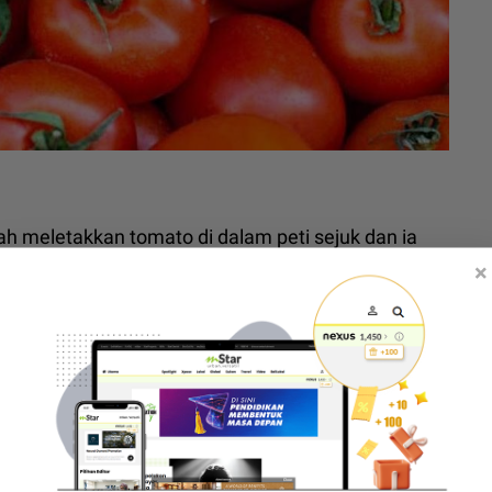
nah meletakkan tomato di dalam peti sejuk dan ia
ti bawang, ubi kentang dan sebagainya.
×
iasa dan jika disimpan dalam peti sejuk ia boleh
ar.