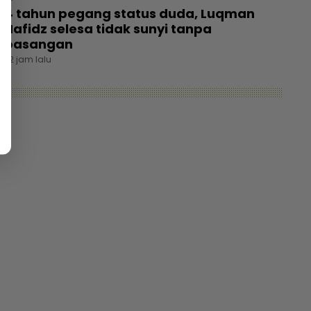
4 tahun pegang status duda, Luqman
Hafidz selesa tidak sunyi tanpa
pasangan
22 jam lalu