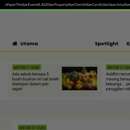
ePaper
TheStar
Events
R.AGE
StarProperty
StarCherish
StarCarsifu
StarSearch
myStar
Utama
Spotlight
X
MSTAR | I-SUKE
MSTAR | I-SU
Ada sebab kenapa 5
Aidilfitri ter
buah-buahan ini tak boleh
masing beray
disimpan dalam peti
keluarga... j
sejuk!
panggilan vi
MSTAR | I-SUKE