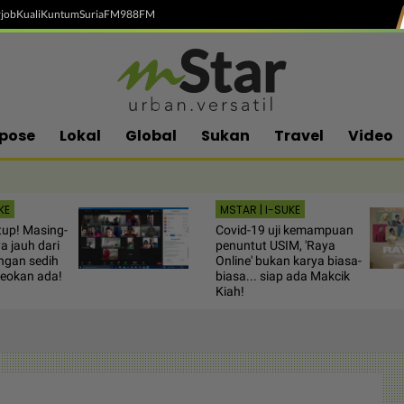
job
Kuali
Kuntum
SuriaFM
988FM
pose
Lokal
Global
Sukan
Travel
Video
KE
MSTAR | I-SUKE
tutup! Masing-
Covid-19 uji kemampuan
a jauh dari
penuntut USIM, 'Raya
angan sedih
Online' bukan karya biasa-
deokan ada!
biasa... siap ada Makcik
Kiah!