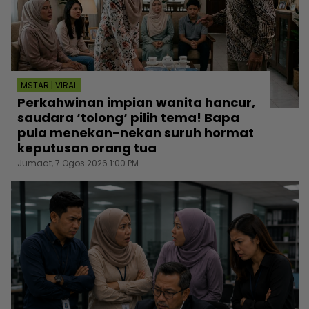
MSTAR | VIRAL
Perkahwinan impian wanita hancur,
saudara ‘tolong‘ pilih tema! Bapa
pula menekan-nekan suruh hormat
keputusan orang tua
Jumaat, 7 Ogos 2026 1:00 PM