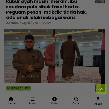
Kubur ayah masih ‘merah’, ibu
saudara pula sibuk fasal harta...
Peguam pesan ‘makcik’ tiada hak,
ada anak lelaki sebagai waris
Jumaat, 7 Ogos 2026 10:00 AM
MSTAR | AD-DIN
Jangan seksa diri tahan sakit perut
person
ketika solat, boleh niat mufarakah
‘berpisah’ daripada imam
Utama
Menu
Video
Carian
Akaun