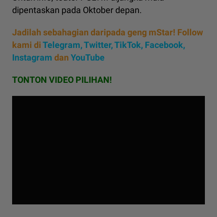
dipentaskan pada Oktober depan.
Jadilah sebahagian daripada geng mStar! Follow
kami di
Telegram,
Twitter,
TikTok,
Facebook,
Instagram
dan
YouTube
TONTON VIDEO PILIHAN!