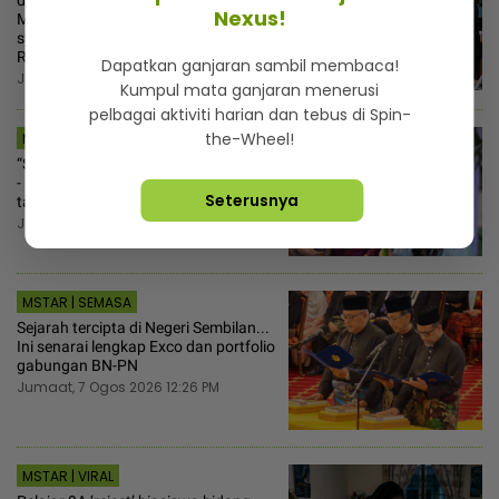
dalam e-mel dibuang kerja! Tapi
Nexus!
Mahkamah Perusahaan arah
syarikat bayar pampasan lebih
RM66,850
Dapatkan ganjaran sambil membaca!
Jumaat, 7 Ogos 2026 12:30 PM
Kumpul mata ganjaran menerusi
pelbagai aktiviti harian dan tebus di Spin-
the-Wheel!
MSTAR | HIBURAN
“Saya bukan ibu... versi beliau ikonik“
- Mila Mohsin tak berniat ganti Tiara,
Seterusnya
tampil cara sendiri
Jumaat, 7 Ogos 2026 12:30 PM
MSTAR | SEMASA
Sejarah tercipta di Negeri Sembilan...
Ini senarai lengkap Exco dan portfolio
gabungan BN-PN
Jumaat, 7 Ogos 2026 12:26 PM
MSTAR | VIRAL