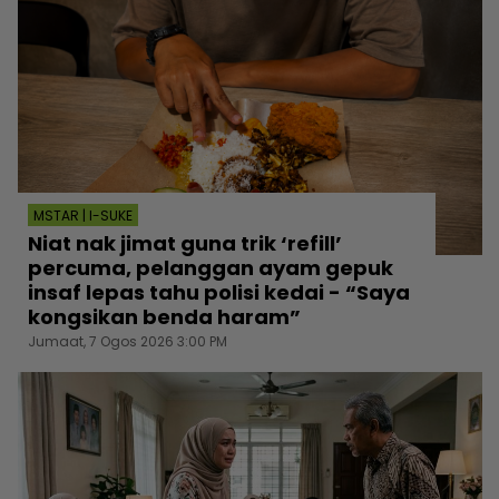
MSTAR | I-SUKE
Niat nak jimat guna trik ‘refill’
percuma, pelanggan ayam gepuk
insaf lepas tahu polisi kedai - “Saya
kongsikan benda haram”
Jumaat, 7 Ogos 2026 3:00 PM