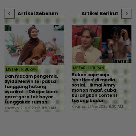
hutang - Hiburan | mStar
Artikel Sebelum
Artikel Berikut
MSTAR | HIBURAN
MSTAR | HIBURAN
Bukan saja-saja
Dah macam pengemis,
‘shirtless’ di media
Syida Melvin terpaksa
sosial... Ikmal Amry
tanggung hutang
mohon maaf, cuba
syarikat... Dikejar bank
kurangkan content
gara-gara tak bayar
tayang badan
tunggakan rumah
Khamis, 21 Mei 2026 8:30 AM
Khamis, 21 Mei 2026 11:50 AM