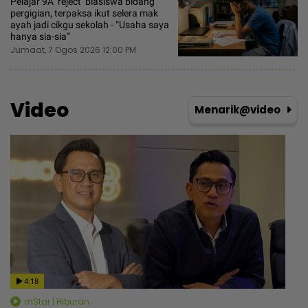
Pelajar 9A ‘reject’ biasiswa bidang
pergigian, terpaksa ikut selera mak
ayah jadi cikgu sekolah - “Usaha saya
hanya sia-sia”
Jumaat, 7 Ogos 2026 12:00 PM
Video
Menarik@video
4:18
mStar | Hiburan