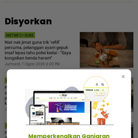
Disyorkan
MSTAR | I-SUKE
Niat nak jimat guna trik ‘refill’
percuma, pelanggan ayam gepuk
insaf lepas tahu polisi kedai - “Saya
kongsikan benda haram”
Jumaat, 7 Ogos 2026 3:00 PM
×
MSTAR | VIRAL
Perkahwinan impian wanita hancur,
saudara ‘tolong‘ pilih tema! Bapa
pula menekan-nekan suruh hormat
keputusan orang tua
Jumaat, 7 Ogos 2026 1:00 PM
MSTAR | I-SUKE
Pekerja kantoi mengumpat ‘big boss’
Memperkenalkan Ganjaran