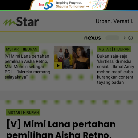
Urban. Versatil.
chevron_right
info
-
MSTAR | HIBURAN
MSTAR | HIBURAN
[V] Mimi Lana pertahan
Bukan saja-saja
pemilihan Aisha Retno,
‘shirtless’ di media
Mila Mohsin sebagai
sosial... Ikmal Amry
PGL… “Mereka memang
mohon maaf, cuba
selayaknya”
kurangkan content
tayang badan
MSTAR | HIBURAN
[V] Mimi Lana pertahan
pemilihan Aisha Retno,