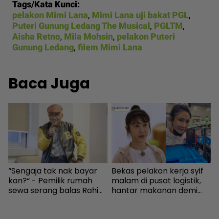
Tags/Kata Kunci:
pelakon Mimi Lana
,
Mimi Lana uji bakat PGL
,
Puteri Gunung Ledang The Musical
,
PGLTM
,
Aisha Retno
,
Mila Mohsin
,
pelakon Puteri
Gunung Ledang
,
filem Mimi Lana
Baca Juga
“Sengaja tak nak bayar
Bekas pelakon kerja syif
K
kan?“ - Pemilik rumah
malam di pusat logistik,
d
sewa serang balas Rahim
hantar makanan demi
j
Omar, doakan menang
kelangsungan hidup -
H
-
KES2026 boleh bayar
Bintang Global | mStar