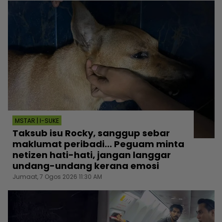
MSTAR | I-SUKE
Taksub isu Rocky, sanggup sebar
maklumat peribadi... Peguam minta
netizen hati-hati, jangan langgar
undang-undang kerana emosi
Jumaat, 7 Ogos 2026 11:30 AM