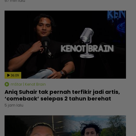
57 min lalu
36:09
mStar | Kenot Brain
Aniq Suhair tak pernah terfikir jadi artis,
‘comeback’ selepas 2 tahun berehat
5 jam lalu