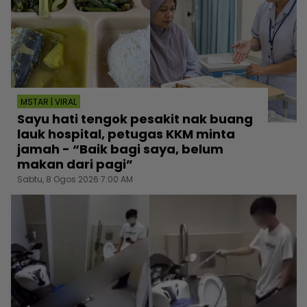
MSTAR | VIRAL
Sayu hati tengok pesakit nak buang
lauk hospital, petugas KKM minta
jamah - “Baik bagi saya, belum
makan dari pagi”
Sabtu, 8 Ogos 2026 7:00 AM