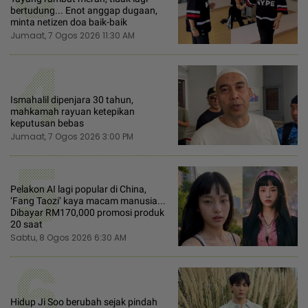
bertudung... Enot anggap dugaan,
minta netizen doa baik-baik
Jumaat, 7 Ogos 2026 11:30 AM
4
Ismahalil dipenjara 30 tahun,
mahkamah rayuan ketepikan
keputusan bebas
Jumaat, 7 Ogos 2026 3:00 PM
5
Pelakon AI lagi popular di China,
‘Fang Taozi’ kaya macam manusia...
Dibayar RM170,000 promosi produk
20 saat
Sabtu, 8 Ogos 2026 6:30 AM
6
Hidup Ji Soo berubah sejak pindah