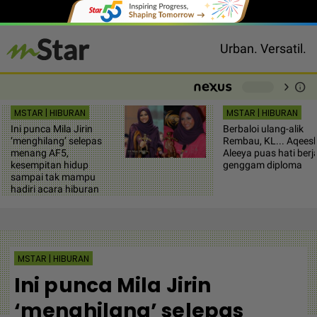
Urban. Versatil.
chevron_right
info
-
MSTAR | HIBURAN
MSTAR | HIBURAN
Ini punca Mila Jirin
Berbaloi ulang-alik
‘menghilang’ selepas
Rembau, KL... Aqees
menang AF5,
Aleeya puas hati berj
kesempitan hidup
genggam diploma
sampai tak mampu
hadiri acara hiburan
MSTAR | HIBURAN
Ini punca Mila Jirin
‘menghilang’ selepas