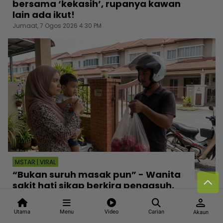
bersama ‘kekasih’, rupanya kawan
lain ada ikut!
Jumaat, 7 Ogos 2026 4:30 PM
MSTAR | VIRAL
“Bukan suruh masak pun” - Wanita
sakit hati sikap berkira pengasuh,
enggan tolong lenyekkan buah
person
untuk anak
Utama
Menu
Video
Carian
Akaun
Jumaat, 7 Ogos 2026 3:30 PM