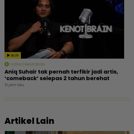
36:09
mStar | Kenot Brain
Aniq Suhair tak pernah terfikir jadi artis,
‘comeback’ selepas 2 tahun berehat
21 jam lalu
Artikel Lain