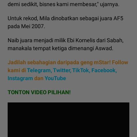
demi sedikit, bisnes kami membesar," ujarnya.
Untuk rekod, Mila dinobatkan sebagai juara AF5
pada Mei 2007.
Naib juara menjadi milik Ebi Kornelis dari Sabah,
manakala tempat ketiga dimenangi Aswad.
Jadilah sebahagian daripada geng mStar! Follow
kami di
Telegram,
Twitter,
TikTok,
Facebook,
Instagram
dan
YouTube
TONTON VIDEO PILIHAN!