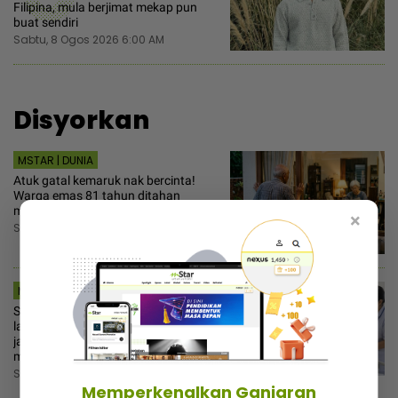
Filipina, mula berjimat mekap pun
buat sendiri
Sabtu, 8 Ogos 2026 6:00 AM
Disyorkan
MSTAR | DUNIA
Atuk gatal kemaruk nak bercinta!
Warga emas 81 tahun ditahan
menghendap ‘crush’ seusia
×
Sabtu, 8 Ogos 2026 7:30 AM
MSTAR | VIRAL
Sayu hati tengok pesakit nak buang
lauk hospital, petugas KKM minta
jamah - “Baik bagi saya, belum
makan dari pagi”
Sabtu, 8 Ogos 2026 7:00 AM
Memperkenalkan Ganjaran