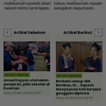
mahkamah syariah, isteri
tahun, mahkamah rayuan
R
nekad minta cerai lepas
ketepikan keputusan
R
e
dituduh jadi punca nafkah
bebas - Sensasi | mStar
p
mentua terputus - Viral |
mStar
Artikel Sebelum
Artikel Berikut
MSTAR | HIBURAN
MSTAR | HIBURAN
Amad Dayyan utamakan
Berbaloi ulang-alik
pelajaran, pilih sekolah di
Rembau, KL... Aqeesh
Kuantan
Aleeya puas hati berjaya
genggam diploma
Rabu, 20 Mei 2026 8:30 PM
Rabu, 20 Mei 2026 6:30 PM