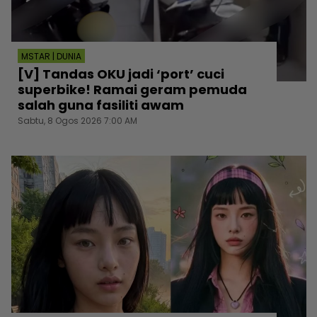
MSTAR | DUNIA
[V] Tandas OKU jadi ‘port’ cuci
superbike! Ramai geram pemuda
salah guna fasiliti awam
Sabtu, 8 Ogos 2026 7:00 AM