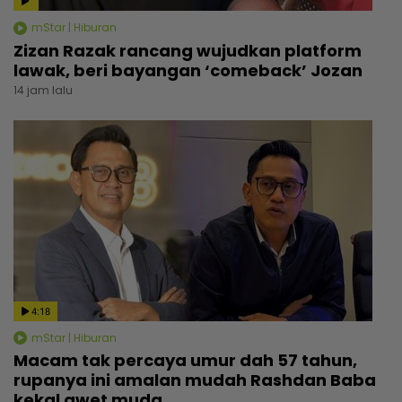
mStar | Hiburan
Zizan Razak rancang wujudkan platform
lawak, beri bayangan ‘comeback’ Jozan
14 jam lalu
4:18
mStar | Hiburan
Macam tak percaya umur dah 57 tahun,
rupanya ini amalan mudah Rashdan Baba
kekal awet muda