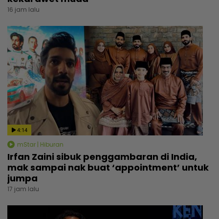
16 jam lalu
4:14
mStar | Hiburan
Irfan Zaini sibuk penggambaran di India,
mak sampai nak buat ‘appointment’ untuk
jumpa
17 jam lalu