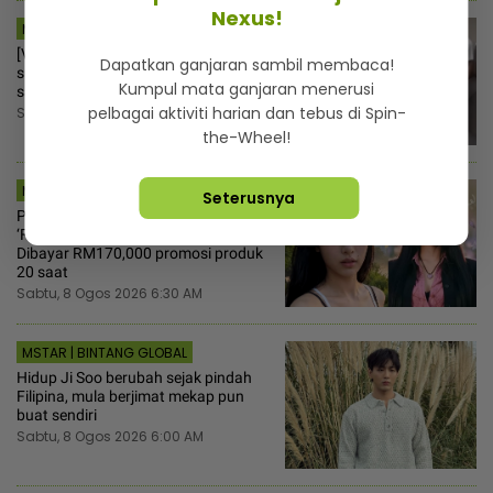
Nexus!
MSTAR | DUNIA
[V] Tandas OKU jadi ‘port’ cuci
Dapatkan ganjaran sambil membaca!
superbike! Ramai geram pemuda
Kumpul mata ganjaran menerusi
salah guna fasiliti awam
pelbagai aktiviti harian dan tebus di Spin-
Sabtu, 8 Ogos 2026 7:00 AM
the-Wheel!
MSTAR | BINTANG GLOBAL
Seterusnya
Pelakon AI lagi popular di China,
‘Fang Taozi’ kaya macam manusia...
Dibayar RM170,000 promosi produk
20 saat
Sabtu, 8 Ogos 2026 6:30 AM
MSTAR | BINTANG GLOBAL
Hidup Ji Soo berubah sejak pindah
Filipina, mula berjimat mekap pun
buat sendiri
Sabtu, 8 Ogos 2026 6:00 AM