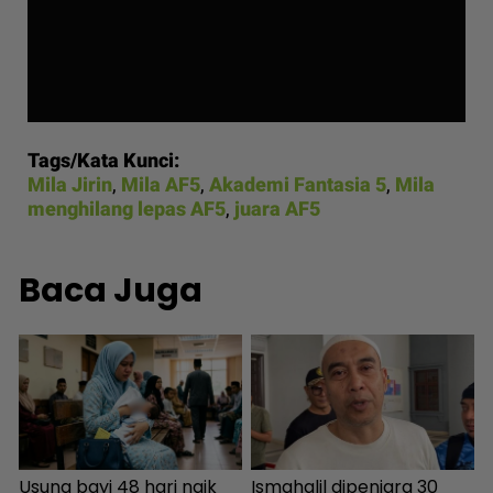
Tags/Kata Kunci:
Mila Jirin
,
Mila AF5
,
Akademi Fantasia 5
,
Mila
menghilang lepas AF5
,
juara AF5
Baca Juga
Usung bayi 48 hari naik
Ismahalil dipenjara 30
P