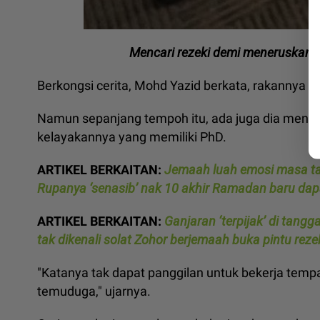
Mencari rezeki demi meneruskan 
Berkongsi cerita, Mohd Yazid berkata, rakannya it
Namun sepanjang tempoh itu, ada juga dia mencub
kelayakannya yang memiliki PhD.
ARTIKEL BERKAITAN:
Jemaah luah emosi masa tazk
Rupanya ‘senasib’ nak 10 akhir Ramadan baru dap
ARTIKEL BERKAITAN:
Ganjaran ‘terpijak’ di tangg
tak dikenali solat Zohor berjemaah buka pintu rezek
"Katanya tak dapat panggilan untuk bekerja tempa
temuduga," ujarnya.