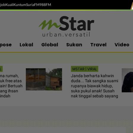
job
Kuali
Kuntum
SuriaFM
988FM
pose
Lokal
Global
Sukan
Travel
Video
L
MSTAR | VIRAL
ina rumah,
Janda berharta kahwin
uk free atas
duda... Tak sangka suami
ain! Bertuah
rupanya biawak hidup,
ang ihsan
suka pukul anak! Susah
pindah
nak tinggal sebab sayang