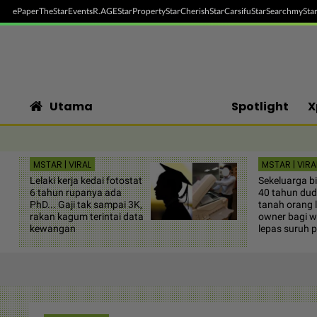
ePaper
TheStar
Events
R.AGE
StarProperty
StarCherish
StarCarsifu
StarSearch
myStar
Utama
Spotlight
X
MSTAR | VIRAL
MSTAR | VIRA
Lelaki kerja kedai fotostat
Sekeluarga b
6 tahun rupanya ada
40 tahun dud
PhD... Gaji tak sampai 3K,
tanah orang l
rakan kagum terintai data
owner bagi w
kewangan
lepas suruh 