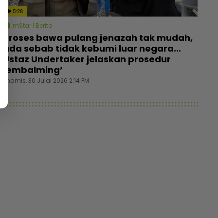
5:28
mStar | Berita
Proses bawa pulang jenazah tak mudah,
ada sebab tidak kebumi luar negara...
Ustaz Undertaker jelaskan prosedur
‘embalming’
Khamis, 30 Julai 2026 2:14 PM