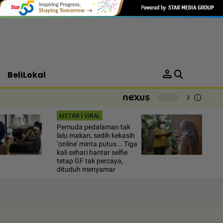
person
BeliLokal
chevron_right
info
-
MSTAR | VIRAL
Pemuda pedalaman tak
lalu makan, sedih kekasih
‘online’ minta putus... Tiga
kali sehari hantar selfie
tetap GF tak percaya,
dituduh menyamar