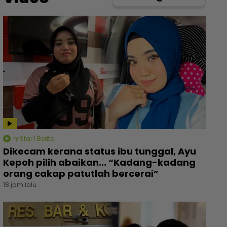
mStar | Berita
Dikecam kerana status ibu tunggal, Ayu
Kepoh pilih abaikan... “Kadang-kadang
orang cakap patutlah bercerai”
18 jam lalu