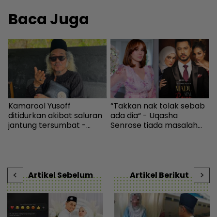
Baca Juga
g
Kamarool Yusoff
“Takkan nak tolak sebab
S
ditidurkan akibat saluran
ada dia“ - Uqasha
I
jantung tersumbat -
Senrose tiada masalah
M
Hiburan | mStar
bergandingan, hormat
r
rezeki Aliff Aziz - Hiburan |
mStar
Artikel Sebelum
Artikel Berikut