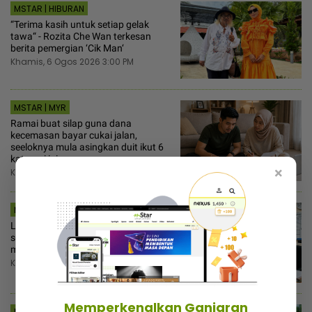
MSTAR | HIBURAN
“Terima kasih untuk setiap gelak
tawa“ - Rozita Che Wan terkesan
berita pemergian ‘Cik Man‘
Khamis, 6 Ogos 2026 3:00 PM
MSTAR | MYR
Ramai buat silap guna dana
kecemasan bayar cukai jalan,
seeloknya mula asingkan duit ikut 6
kategori ini
×
Khamis, 6 Ogos 2026 2:30 PM
MSTAR | VIRAL
Lupa kes tipu tarikh MC belum
selesai, bekas pekerja ada hati ugut
majikan lambat bayar gaji
Khamis, 6 Ogos 2026 2:00 PM
Memperkenalkan Ganjaran
MSTAR | HIBURAN