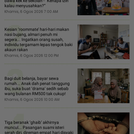
bawa kek ke sekolah - “Kenapa izin
kalau menyusahkan?”
Khamis, 6 Ogos 2026 7:00 AM
2
Kesian ‘roommate’ hari-hari makan
nasi bujang, almari penuh mi
segera... Ingatkan orang susah,
individu tergamam lepas tengok baki
akaun rakan
Khamis, 6 Ogos 2026 12:00 PM
3
Bagi duit belanja, bayar sewa
rumah... Anak dah penat tanggung
ibu, suka buat ‘drama‘ sedih sebab
wang bulanan RM500 tak cukup!
Khamis, 6 Ogos 2026 10:00 AM
4
Tiga beranak ‘ghaib‘ akhirnya
muncul... Pasangan suami isteri
serah diri, direman empat hari disyaki