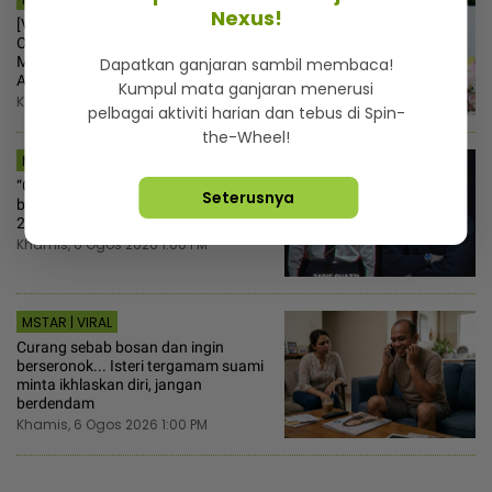
Nexus!
[V] Lafaz cerai tangguh ke 12
Ogos...Suami enggan beralah, Syida
Melvin terpaksa balik kampung sejak
Dapatkan ganjaran sambil membaca!
Aidilfitri lalu
Kumpul mata ganjaran menerusi
Khamis, 6 Ogos 2026 1:45 PM
pelbagai aktiviti harian dan tebus di Spin-
the-Wheel!
MSTAR | HIBURAN
“Cabaran untuk dapat kembali 'roh'
Seterusnya
budak sekolah“ - Zarif Ghazzi susut
20kg, gelapkan kulit demi Abbas
Khamis, 6 Ogos 2026 1:00 PM
MSTAR | VIRAL
Curang sebab bosan dan ingin
berseronok... Isteri tergamam suami
minta ikhlaskan diri, jangan
berdendam
Khamis, 6 Ogos 2026 1:00 PM