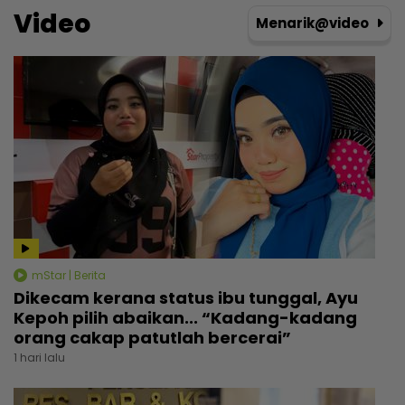
Video
Menarik@video
mStar | Berita
Dikecam kerana status ibu tunggal, Ayu
Kepoh pilih abaikan... “Kadang-kadang
orang cakap patutlah bercerai”
1 hari lalu