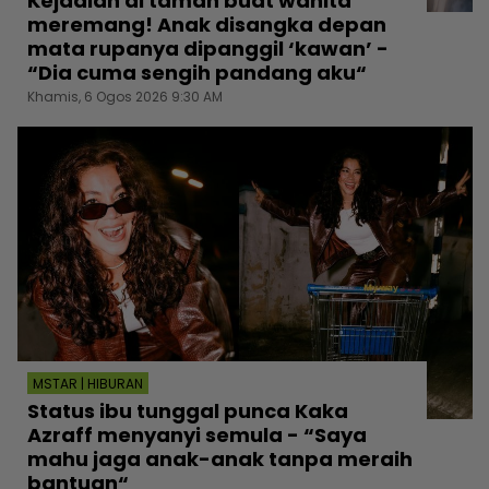
Kejadian di taman buat wanita
meremang! Anak disangka depan
mata rupanya dipanggil ‘kawan’ -
“Dia cuma sengih pandang aku“
Khamis, 6 Ogos 2026 9:30 AM
MSTAR | HIBURAN
Status ibu tunggal punca Kaka
Azraff menyanyi semula - “Saya
mahu jaga anak-anak tanpa meraih
bantuan“