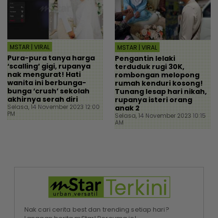
MSTAR | VIRAL
MSTAR | VIRAL
Pura-pura tanya harga
Pengantin lelaki
‘scalling’ gigi, rupanya
terduduk rugi 30K,
nak mengurat! Hati
rombongan melopong
wanita ini berbunga-
rumah kenduri kosong!
bunga ‘crush’ sekolah
Tunang lesap hari nikah,
akhirnya serah diri
rupanya isteri orang
Selasa, 14 November 2023 12:00
anak 2
PM
Selasa, 14 November 2023 10:15
AM
Nak cari cerita best dan trending setiap hari?