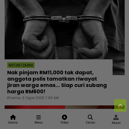
MSTAR | DUNIA
Nak pinjam RM11,000 tak dapat,
anggota polis tamatkan riwayat
jiran warga emas... Siap curi subang
harga RM600!
Khamis, 6 Ogos 2026 7:00 AM
person
Utama
Menu
Video
Carian
Akaun