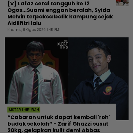
[V] Lafaz cerai tangguh ke 12
Ogos...Suami enggan beralah, Syida
Melvin terpaksa balik kampung sejak
Aidilfitri lalu
Khamis, 6 Ogos 2026 1:45 PM
MSTAR | HIBURAN
“Cabaran untuk dapat kembali 'roh'
budak sekolah“ - Zarif Ghazzi susut
20kg, gelapkan kulit demi Abbas