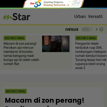
Urban. Versatil.
chevron_right
info
-
MSTAR | VIRAL
MSTAR | VIRAL
Macam di zon perang!
Pengantin lelaki
Percikan api mercun
terduduk rugi 30K,
mendarat di koridor,
rombongan melopon
ramai bengang main
rumah kenduri koson
bunga api di celah-celah
Tunang lesap hari nik
rumah flat
rupanya isteri orang
anak 2
MSTAR | VIRAL
Macam di zon perang!