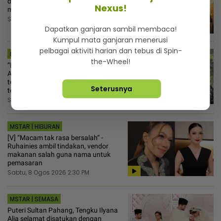
difitnah kes kematian anjing Rocky,
Nexus!
minta bantuan peguam!
Sabtu, 8 Ogos 2026 5:30 PM
Dapatkan ganjaran sambil membaca!
Kumpul mata ganjaran menerusi
pelbagai aktiviti harian dan tebus di Spin-
MSTAR | HIBURAN
the-Wheel!
“Datuk M. Nasir hanya bergurau“ -
Aliff Aziz ulas gelaran aktor kedua
terkacak, rezeki pertama kali buat
Seterusnya
teater
Sabtu, 8 Ogos 2026 3:30 PM
MSTAR | HIBURAN
[V] “Macam tak rasa bersalah“ -
Ruhainies ambil tindakan, vendor
makanan salah guna nama untuk
pemasaran
Sabtu, 8 Ogos 2026 2:30 PM
MSTAR | SEMASA
Puteri Sultan Pahang, Tengku Ilyana
Alia selamat disatukan dengan