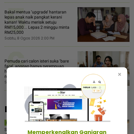
5
Bakal mentua ‘upgrade’ hantaran
lepas anak naik pangkat kerani
kanan! Waktu merisik setuju
RM15,000... Lepas 2 minggu minta
RM25,000
Sabtu, 8 Ogos 2026 2:00 PM
6
Pemuda cari calon isteri suka ‘bare
face’, anggap hanya perempuan
hodoh perlukan mekap untuk
×
nampak cantik
Sabtu, 8 Ogos 2026 12:00 PM
Disyorkan
MSTAR | SEMASA
Shah cari Firdaus Wong… Tak tahan
Memperkenalkan Ganjaran