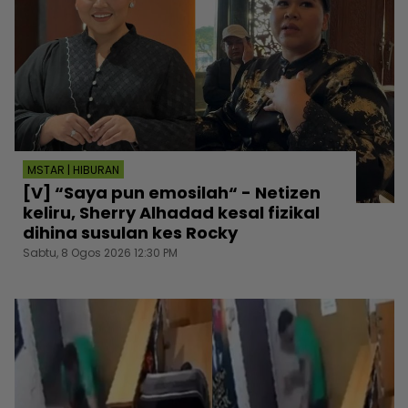
MSTAR | HIBURAN
[V] “Saya pun emosilah“ - Netizen
keliru, Sherry Alhadad kesal fizikal
dihina susulan kes Rocky
Sabtu, 8 Ogos 2026 12:30 PM