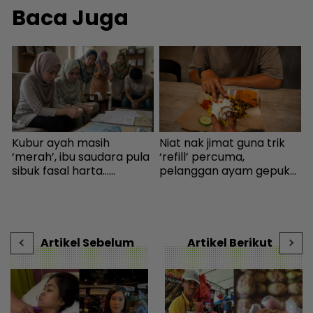
Baca Juga
Kubur ayah masih
Niat nak jimat guna trik
K
‘merah’, ibu saudara pula
‘refill’ percuma,
h
sibuk fasal harta...
pelanggan ayam gepuk
a
Peguam pesan ‘makcik’
insaf lepas tahu polisi
I
tiada hak, ada anak lelaki
kedai - “Saya kongsikan
i
sebagai waris - Viral |
benda haram” - I-suke |
t
mStar
mStar
-
Artikel Sebelum
Artikel Berikut