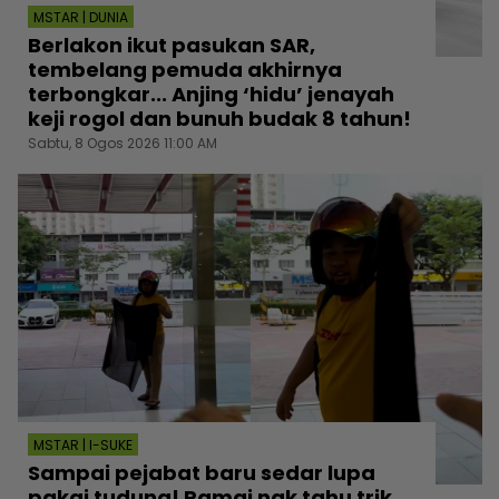
MSTAR | DUNIA
Berlakon ikut pasukan SAR,
tembelang pemuda akhirnya
terbongkar... Anjing ‘hidu’ jenayah
keji rogol dan bunuh budak 8 tahun!
Sabtu, 8 Ogos 2026 11:00 AM
MSTAR | I-SUKE
Sampai pejabat baru sedar lupa
pakai tudung! Ramai nak tahu trik