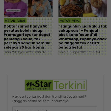
MSTAR | VIRAL
MSTAR | VIRAL
Doktor ramal hanya 50
"Janganlah jual kalau tak
peratus boleh hidup...
cukup saiz" - Penjual
Pramugari syukur dapat
akok kena 'sound' di
peluang kedua, tak
WhatsApp, rupanya anak
percaya bangun semula
pelanggan tak cerita
selepas 30 hari koma
benda betul
Isnin, 28 Ogos 2023 12:00 PM
Isnin, 28 Ogos 2023 7:00 AM
Nak cari cerita best dan trending setiap hari?
Langgan berita mStar! Percuma je!