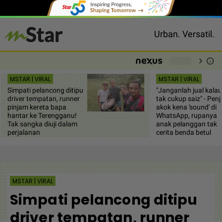
Urban. Versatil.
chevron_right
info
-
MSTAR | VIRAL
MSTAR | VIRAL
Simpati pelancong ditipu
"Janganlah jual kalau
driver tempatan, runner
tak cukup saiz" - Penj
pinjam kereta bapa
akok kena 'sound' di
hantar ke Terengganu!
WhatsApp, rupanya
Tak sangka diuji dalam
anak pelanggan tak
perjalanan
cerita benda betul
MSTAR | VIRAL
Simpati pelancong ditipu
driver tempatan, runner