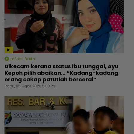
mStar | Berita
Dikecam kerana status ibu tunggal, Ayu
Kepoh pilih abaikan... “Kadang-kadang
orang cakap patutlah bercerai”
Rabu, 05 Ogos 2026 5:30 PM