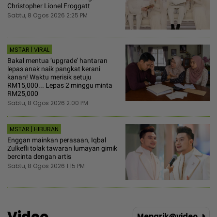
Christopher Lionel Froggatt
Sabtu, 8 Ogos 2026 2:25 PM
MSTAR | VIRAL
Bakal mentua ‘upgrade’ hantaran
lepas anak naik pangkat kerani
kanan! Waktu merisik setuju
RM15,000... Lepas 2 minggu minta
RM25,000
Sabtu, 8 Ogos 2026 2:00 PM
MSTAR | HIBURAN
Enggan mainkan perasaan, Iqbal
Zulkefli tolak tawaran lumayan gimik
bercinta dengan artis
Sabtu, 8 Ogos 2026 1:15 PM
Video
Menarik@video