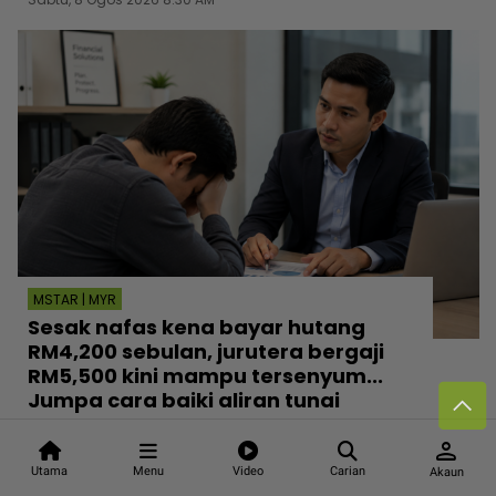
MSTAR | MYR
Sesak nafas kena bayar hutang
RM4,200 sebulan, jurutera bergaji
RM5,500 kini mampu tersenyum...
Jumpa cara baiki aliran tunai
Sabtu, 8 Ogos 2026 8:00 AM
person
Utama
Menu
Video
Carian
Akaun