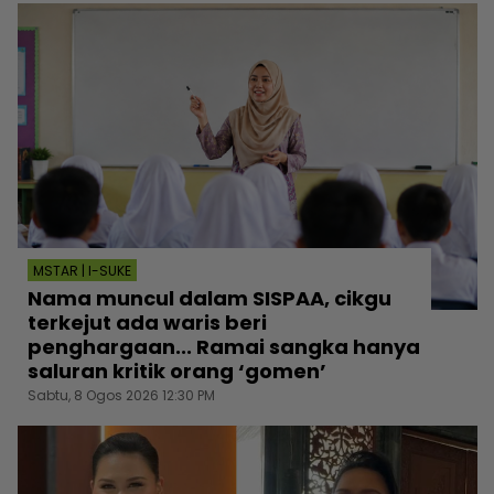
MSTAR | I-SUKE
Nama muncul dalam SISPAA, cikgu
terkejut ada waris beri
penghargaan... Ramai sangka hanya
saluran kritik orang ‘gomen’
Sabtu, 8 Ogos 2026 12:30 PM