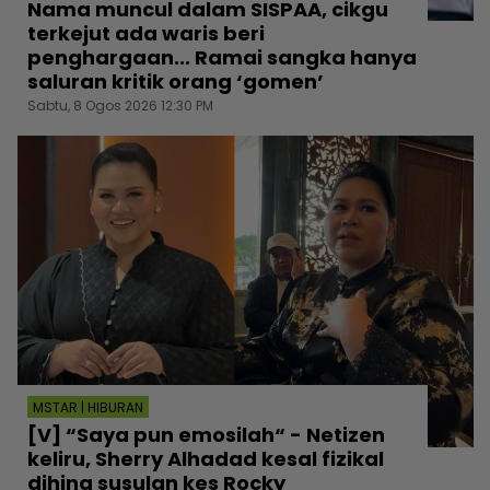
Nama muncul dalam SISPAA, cikgu
terkejut ada waris beri
penghargaan... Ramai sangka hanya
saluran kritik orang ‘gomen’
Sabtu, 8 Ogos 2026 12:30 PM
MSTAR | HIBURAN
[V] “Saya pun emosilah“ - Netizen
keliru, Sherry Alhadad kesal fizikal
dihina susulan kes Rocky