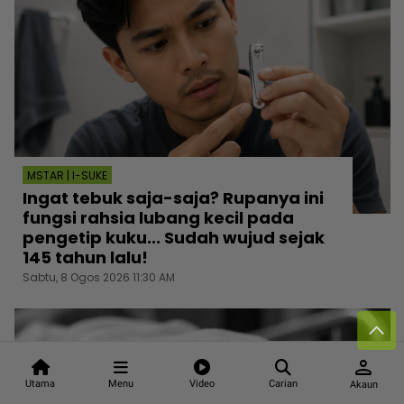
MSTAR | I-SUKE
Ingat tebuk saja-saja? Rupanya ini
fungsi rahsia lubang kecil pada
pengetip kuku... Sudah wujud sejak
145 tahun lalu!
Sabtu, 8 Ogos 2026 11:30 AM
person
Utama
Menu
Video
Carian
Akaun