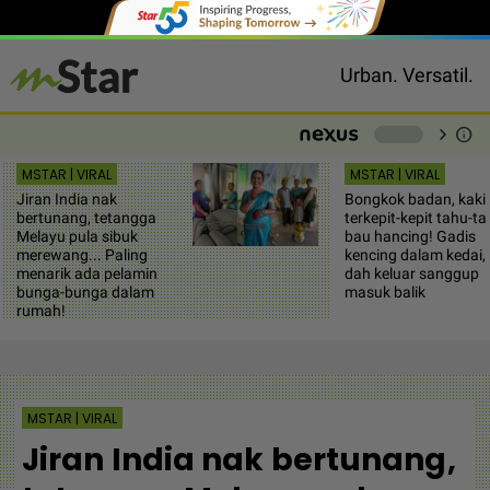
Urban. Versatil.
chevron_right
info
-
MSTAR | VIRAL
MSTAR | VIRAL
Jiran India nak
Bongkok badan, kaki
bertunang, tetangga
terkepit-kepit tahu-t
Melayu pula sibuk
bau hancing! Gadis
merewang... Paling
kencing dalam kedai,
menarik ada pelamin
dah keluar sanggup
bunga-bunga dalam
masuk balik
rumah!
MSTAR | VIRAL
Jiran India nak bertunang,