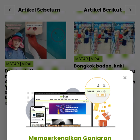
Artikel Sebelum
Artikel Berikut
MSTAR | VIRAL
MSTAR | VIRAL
Bongkok badan, kaki
Dah kantoi baru
terkepit-kepit tahu-tahu
mengaku gaya manja!
bau hancing! Gadis
×
Abang lori dedah
kencing dalam kedai, dah
‘pemburu lato-lato’ suka
keluar sanggup masuk
skodeng tandas awam,
balik
bawa tisu tutup lubang
Jumaat, 02 Jun 2023 8:00 PM
Sabtu, 03 Jun 2023 10:00 AM
Memperkenalkan Ganjaran