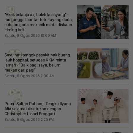
1
“Akak belanja air, boleh la sayang” -
Ibu tunggal hantar foto tayang dada,
cubaan goda mekanik minta diskaun
‘timing belt’
Sabtu, 8 Ogos 2026 10:00 AM
2
Sayu hati tengok pesakit nak buang
lauk hospital, petugas KKM minta
jamah - “Baik bagi saya, belum
makan dari pagi”
Sabtu, 8 Ogos 2026 7:00 AM
3
Puteri Sultan Pahang, Tengku Ilyana
Alia selamat disatukan dengan
Christopher Lionel Froggatt
Sabtu, 8 Ogos 2026 2:25 PM