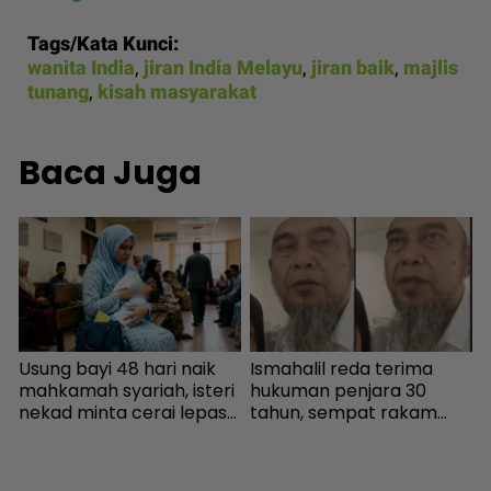
Tags/Kata Kunci:
wanita India
,
jiran India Melayu
,
jiran baik
,
majlis
tunang
,
kisah masyarakat
Baca Juga
Usung bayi 48 hari naik
Ismahalil reda terima
N
mahkamah syariah, isteri
hukuman penjara 30
‘
nekad minta cerai lepas
tahun, sempat rakam
dituduh jadi punca nafkah
video terakhir ucap
i
mentua terputus - Viral |
terima kasih - Sensasi |
k
mStar
mStar
b