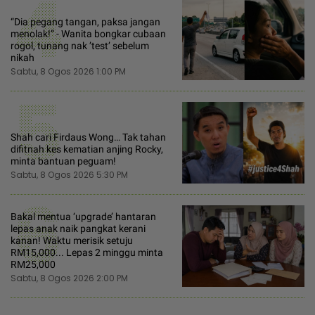
4
“Dia pegang tangan, paksa jangan
menolak!” - Wanita bongkar cubaan
rogol, tunang nak ’test’ sebelum
nikah
Sabtu, 8 Ogos 2026 1:00 PM
5
Shah cari Firdaus Wong… Tak tahan
difitnah kes kematian anjing Rocky,
minta bantuan peguam!
Sabtu, 8 Ogos 2026 5:30 PM
6
Bakal mentua ‘upgrade’ hantaran
lepas anak naik pangkat kerani
kanan! Waktu merisik setuju
RM15,000... Lepas 2 minggu minta
RM25,000
Sabtu, 8 Ogos 2026 2:00 PM