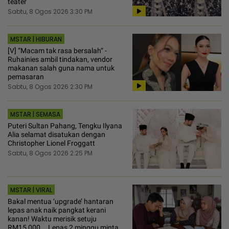
teater
Sabtu, 8 Ogos 2026 3:30 PM
MSTAR | HIBURAN
[V] “Macam tak rasa bersalah“ -
Ruhainies ambil tindakan, vendor
makanan salah guna nama untuk
pemasaran
Sabtu, 8 Ogos 2026 2:30 PM
MSTAR | SEMASA
Puteri Sultan Pahang, Tengku Ilyana
Alia selamat disatukan dengan
Christopher Lionel Froggatt
Sabtu, 8 Ogos 2026 2:25 PM
MSTAR | VIRAL
Bakal mentua ‘upgrade’ hantaran
lepas anak naik pangkat kerani
kanan! Waktu merisik setuju
RM15,000... Lepas 2 minggu minta