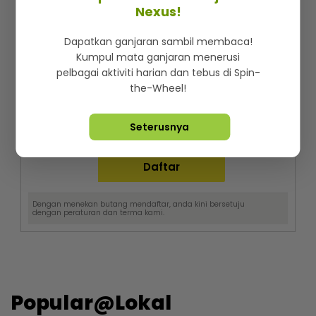
Nexus!
Dapatkan ganjaran sambil membaca!
Nak cari cerita best dan trending setiap hari?
Kumpul mata ganjaran menerusi
Langgan berita mStar! Percuma je!
pelbagai aktiviti harian dan tebus di Spin-
the-Wheel!
Seterusnya
Dengan menekan butang mendaftar, anda kini bersetuju
dengan
peraturan dan terma
kami.
Popular@Lokal