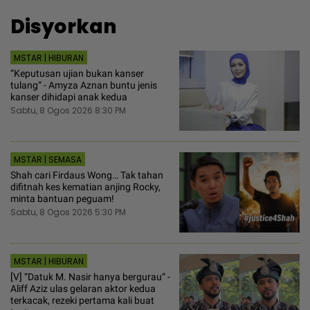
Disyorkan
MSTAR | HIBURAN
“Keputusan ujian bukan kanser
tulang“ - Amyza Aznan buntu jenis
kanser dihidapi anak kedua
Sabtu, 8 Ogos 2026 8:30 PM
MSTAR | SEMASA
Shah cari Firdaus Wong… Tak tahan
difitnah kes kematian anjing Rocky,
minta bantuan peguam!
Sabtu, 8 Ogos 2026 5:30 PM
MSTAR | HIBURAN
[V] “Datuk M. Nasir hanya bergurau“ -
Aliff Aziz ulas gelaran aktor kedua
terkacak, rezeki pertama kali buat