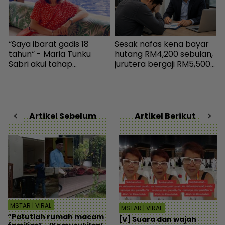
“Saya ibarat gadis 18
Sesak nafas kena bayar
I
!
tahun“ - Maria Tunku
hutang RM4,200 sebulan,
R
mi
Sabri akui tahap
jurutera bergaji RM5,500
l
kesihatan lebih baik lepas
kini mampu tersenyum...
p
ar
bariatrik, kini boleh solat
Jumpa cara baiki aliran
w
berdiri - Hiburan | mStar
tunai - MYR | mStar
l
Artikel Sebelum
Artikel Berikut
MSTAR | VIRAL
MSTAR | VIRAL
“Patutlah rumah macam
[V] Suara dan wajah