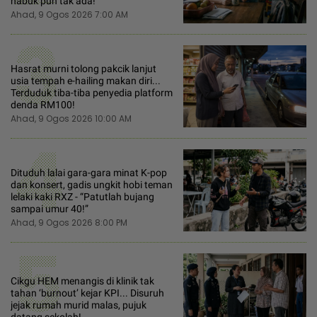
habuk pun tak ada!
Ahad, 9 Ogos 2026 7:00 AM
3
Hasrat murni tolong pakcik lanjut
usia tempah e-hailing makan diri...
Terduduk tiba-tiba penyedia platform
denda RM100!
Ahad, 9 Ogos 2026 10:00 AM
4
Dituduh lalai gara-gara minat K-pop
dan konsert, gadis ungkit hobi teman
lelaki kaki RXZ - “Patutlah bujang
sampai umur 40!”
Ahad, 9 Ogos 2026 8:00 PM
5
Cikgu HEM menangis di klinik tak
tahan ‘burnout’ kejar KPI... Disuruh
jejak rumah murid malas, pujuk