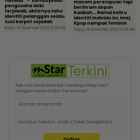
familiar” - ‘Kemusykilan’
macam perempuan tapi
pengusaha dobi
berihram depan
terjawab, akhirnya tahu
Kaabah... Ramai keliru
identiti pelanggan selalu
identiti individu ini, imej
cuci karpet sejadah
Kpop nampak feminin
Rabu, 14 Disember 2022 12:00 PM
Rabu, 14 Disember 2022 10:00 AM
Nak cari cerita best dan trending setiap hari?
Langgan berita mStar! Percuma je!