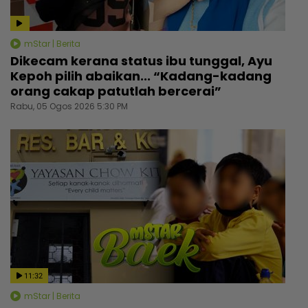
mStar | Berita
Dikecam kerana status ibu tunggal, Ayu
Kepoh pilih abaikan... “Kadang-kadang
orang cakap patutlah bercerai”
Rabu, 05 Ogos 2026 5:30 PM
11:32
mStar | Berita