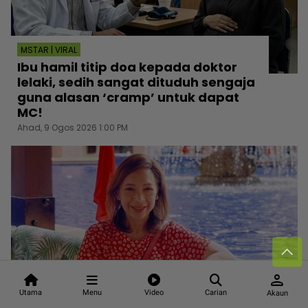
MSTAR | VIRAL
Ibu hamil titip doa kepada doktor
lelaki, sedih sangat dituduh sengaja
guna alasan ‘cramp’ untuk dapat
MC!
Ahad, 9 Ogos 2026 1:00 PM
person
Utama
Menu
Video
Carian
Akaun
MSTAR | HIBURAN