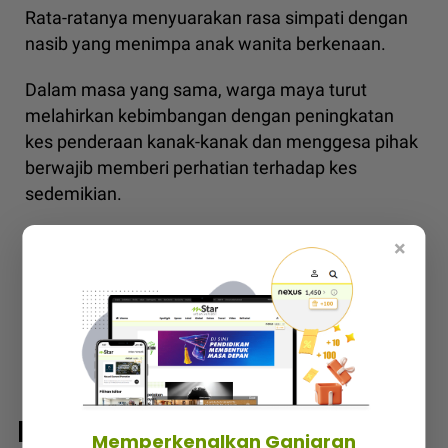
Rata-ratanya menyuarakan rasa simpati dengan
nasib yang menimpa anak wanita berkenaan.
Dalam masa yang sama, warga maya turut
melahirkan kebimbangan dengan peningkatan
kes penderaan kanak-kanak dan menggesa pihak
berwajib memberi perhatian terhadap kes
sedemikian.
Dapatkan info dengan mudah dan pantas! Join
×
grup Telegram mStar
DI SINI
Tags/Kata Kunci:
anak autisme didera
,
pusat terapi
,
badan lebam
,
Autisme Malaysia
,
kanak-kanak mangsa dera
Baca Juga
Memperkenalkan Ganjaran