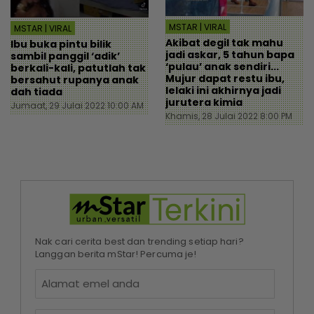
MSTAR | VIRAL
MSTAR | VIRAL
Akibat degil tak mahu
Ibu buka pintu bilik
jadi askar, 5 tahun bapa
sambil panggil ‘adik’
‘pulau’ anak sendiri...
berkali-kali, patutlah tak
Mujur dapat restu ibu,
bersahut rupanya anak
lelaki ini akhirnya jadi
dah tiada
jurutera kimia
Jumaat, 29 Julai 2022 10:00 AM
Khamis, 28 Julai 2022 8:00 PM
Nak cari cerita best dan trending setiap hari?
Langgan berita mStar! Percuma je!