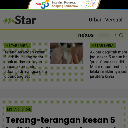
Urban. Versatil.
chevron_right
info
-
MSTAR | VIRAL
MSTAR | VIRAL
Terang-terangan kesan
Akibat degil tak mah
5 jari! Ibu hilang sabar
jadi askar, 5 tahun b
anak autisme dilayan
‘pulau’ anak sendiri...
macam komando,
Mujur dapat restu ibu
aduan jadi mangsa dera
lelaki ini akhirnya jadi
dipandang sepi
jurutera kimia
MSTAR | VIRAL
Terang-terangan kesan 5