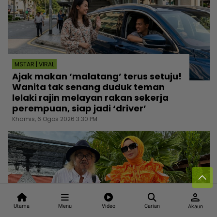
MSTAR | VIRAL
Ajak makan ‘malatang’ terus setuju!
Wanita tak senang duduk teman
lelaki rajin melayan rakan sekerja
perempuan, siap jadi ‘driver’
Khamis, 6 Ogos 2026 3:30 PM
person
Utama
Menu
Video
Carian
Akaun