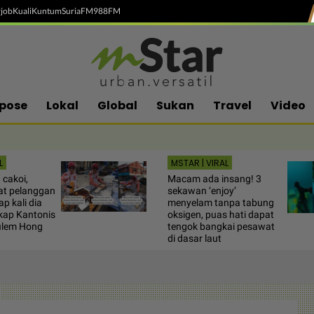
job
Kuali
Kuntum
SuriaFM
988FM
pose
Lokal
Global
Sukan
Travel
Video
L
MSTAR | VIRAL
 cakoi,
Macam ada insang! 3
uat pelanggan
sekawan ‘enjoy’
p kali dia
menyelam tanpa tabung
kap Kantonis
oksigen, puas hati dapat
ilem Hong
tengok bangkai pesawat
di dasar laut