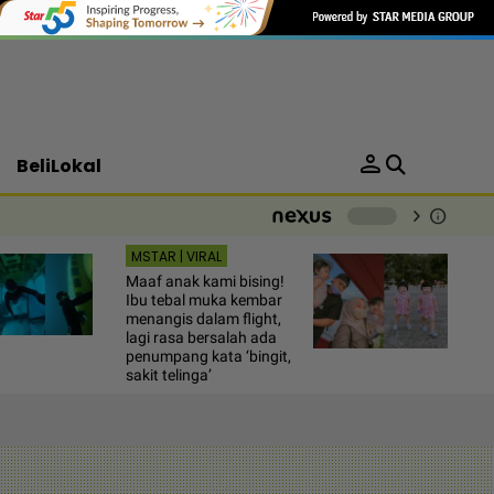
person
BeliLokal
chevron_right
info
-
MSTAR | VIRAL
Maaf anak kami bising!
Ibu tebal muka kembar
menangis dalam flight,
lagi rasa bersalah ada
penumpang kata ‘bingit,
sakit telinga’