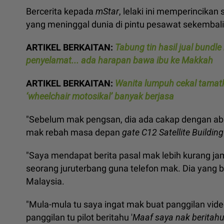
Bercerita kepada
mStar
, lelaki ini memperincikan
yang meninggal dunia di pintu pesawat sekembali
ARTIKEL BERKAITAN:
Tabung tin hasil jual bundle
penyelamat... ada harapan bawa ibu ke Makkah
ARTIKEL BERKAITAN:
Wanita lumpuh cekal tamatk
‘wheelchair motosikal’ banyak berjasa
"Sebelum mak pengsan, dia ada cakap dengan abah 
mak rebah masa depan
gate C12
Satellite Building
"Saya mendapat berita pasal mak lebih kurang jam
seorang juruterbang guna telefon mak. Dia yang 
Malaysia.
"Mula-mula tu saya ingat mak buat panggilan vide
panggilan tu pilot beritahu '
Maaf saya nak berita