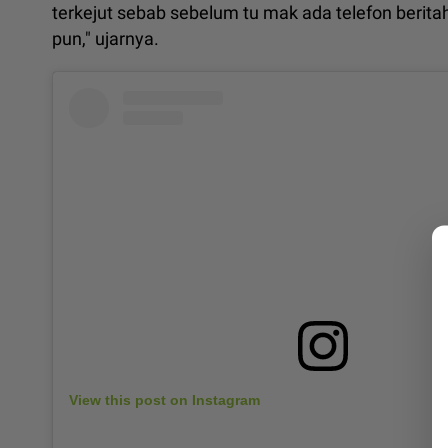
terkejut sebab sebelum tu mak ada telefon beritahu
pun," ujarnya.
View this post on Instagram