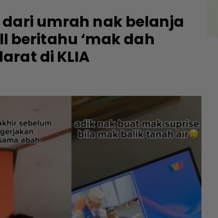
 dari umrah nak belanja
call beritahu ‘mak dah
rat di KLIA