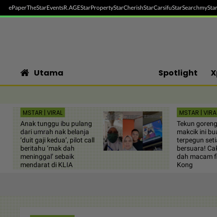
ePaper
TheStar
Events
R.AGE
StarProperty
StarCherish
StarCarsifu
StarSearch
myStar
Utama
Spotlight
X
MSTAR | VIRAL
MSTAR | VIRA
Anak tunggu ibu pulang
Tekun goreng
dari umrah nak belanja
makcik ini b
‘duit gaji kedua’, pilot call
terpegun setia
beritahu ‘mak dah
bersuara! Ca
meninggal’ sebaik
dah macam f
mendarat di KLIA
Kong