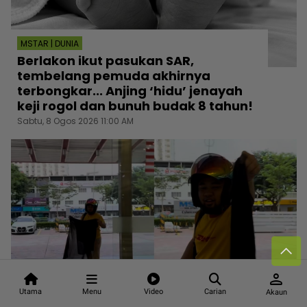
MSTAR | DUNIA
Berlakon ikut pasukan SAR,
tembelang pemuda akhirnya
terbongkar... Anjing ‘hidu’ jenayah
keji rogol dan bunuh budak 8 tahun!
Sabtu, 8 Ogos 2026 11:00 AM
person
Utama
Menu
Video
Carian
Akaun
MSTAR | I-SUKE