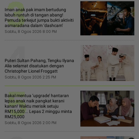
3
Iman anak pak imam bertudung
labuh runtuh di tangan abang!
Pemuda terkejut jumpa bukti aktiviti
asmaradana dalam ‘dashcam’
Sabtu, 8 Ogos 2026 8:00 PM
4
Puteri Sultan Pahang, Tengku Ilyana
Alia selamat disatukan dengan
Christopher Lionel Froggatt
Sabtu, 8 Ogos 2026 2:25 PM
5
Bakal mentua ‘upgrade’ hantaran
lepas anak naik pangkat kerani
kanan! Waktu merisik setuju
RM15,000... Lepas 2 minggu minta
RM25,000
Sabtu, 8 Ogos 2026 2:00 PM