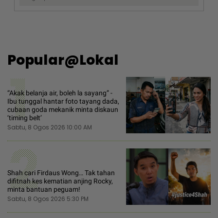
Popular@Lokal
1
“Akak belanja air, boleh la sayang” -
Ibu tunggal hantar foto tayang dada,
cubaan goda mekanik minta diskaun
‘timing belt’
Sabtu, 8 Ogos 2026 10:00 AM
2
Shah cari Firdaus Wong… Tak tahan
difitnah kes kematian anjing Rocky,
minta bantuan peguam!
Sabtu, 8 Ogos 2026 5:30 PM