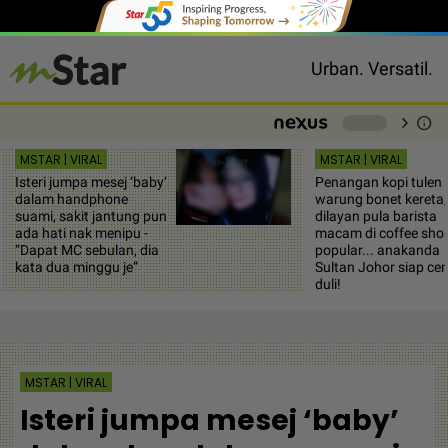
Urban. Versatil.
chevron_right
info
-
MSTAR | VIRAL
MSTAR | VIRAL
Isteri jumpa mesej ‘baby’
Penangan kopi tulen 
dalam handphone
warung bonet kereta,
suami, sakit jantung pun
dilayan pula barista
ada hati nak menipu -
macam di coffee sho
“Dapat MC sebulan, dia
popular... anakanda
kata dua minggu je”
Sultan Johor siap ce
duli!
MSTAR | VIRAL
Isteri jumpa mesej ‘baby’