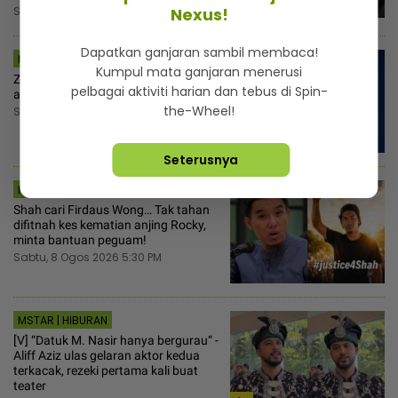
Sabtu, 8 Ogos 2026 8:00 PM
Nexus!
Dapatkan ganjaran sambil membaca!
MSTAR | HIBURAN
Kumpul mata ganjaran menerusi
Zulin Aziz capai berat badan 54kg,
pelbagai aktiviti harian dan tebus di Spin-
akui cabaran untuk kekalkan
the-Wheel!
Sabtu, 8 Ogos 2026 6:00 PM
Seterusnya
MSTAR | SEMASA
Shah cari Firdaus Wong… Tak tahan
difitnah kes kematian anjing Rocky,
minta bantuan peguam!
Sabtu, 8 Ogos 2026 5:30 PM
MSTAR | HIBURAN
[V] “Datuk M. Nasir hanya bergurau“ -
Aliff Aziz ulas gelaran aktor kedua
terkacak, rezeki pertama kali buat
teater