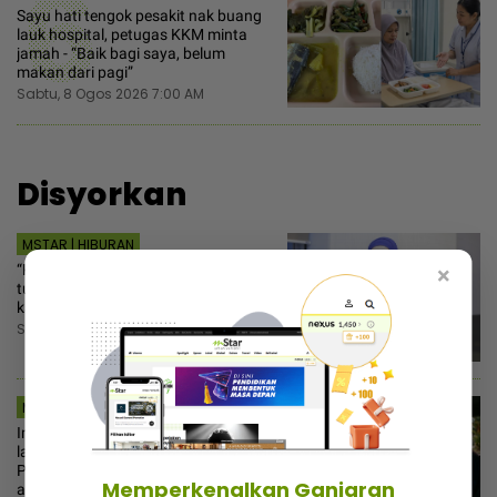
6
Sayu hati tengok pesakit nak buang
lauk hospital, petugas KKM minta
jamah - “Baik bagi saya, belum
makan dari pagi”
Sabtu, 8 Ogos 2026 7:00 AM
Disyorkan
MSTAR | HIBURAN
“Keputusan ujian bukan kanser
×
tulang“ - Amyza Aznan buntu jenis
kanser dihidapi anak kedua
Sabtu, 8 Ogos 2026 8:30 PM
MSTAR | VIRAL
Iman anak pak imam bertudung
labuh runtuh di tangan abang!
Pemuda terkejut jumpa bukti aktiviti
Memperkenalkan Ganjaran
asmaradana dalam ‘dashcam’