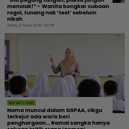
menolak!” - Wanita bongkar cubaan
rogol, tunang nak ’test’ sebelum
nikah
Sabtu, 8 Ogos 2026 1:00 PM
MSTAR | I-SUKE
Nama muncul dalam SISPAA, cikgu
terkejut ada waris beri
penghargaan... Ramai sangka hanya