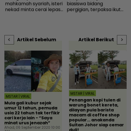
a
mahkamah syariah, isteri
biasiswa bidang
t
nekad minta cerai lepas
pergigian, terpaksa ikut
E
dituduh jadi punca nafkah
selera mak ayah jadi
m
i
mentua terputus - Viral |
cikgu sekolah - “Usaha
b
mStar
saya hanya sia-sia” - Viral
| mStar
Artikel Sebelum
Artikel Berikut
MSTAR | VIRAL
MSTAR | VIRAL
Penangan kopi tulen di
Mula gali kubur sejak
warung bonet kereta,
umur 12 tahun, pemuda
dilayan pula barista
usia 22 tahun tak terfikir
macam di coffee shop
cari kerja lain - “Saya
popular... anakanda
minat urus jenazah”
Sultan Johor siap cemar
Ahad, 06 September 2020 10:00
duli!