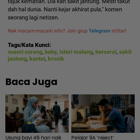
tajuk kematian. Dia kan sakit jantung. Mesti takut
dah hal dunia. Nanti kejar akhirat pula," komen
seorang lagi netizen.
Nak macam-macam info? Join grup
Telegram
mStar!
Tags/Kata Kunci:
suami curang
,
baby
,
isteri malang
,
bercerai
,
sakit
jantung
,
kantoi
,
kronik
Baca Juga
Usung bayi 48 hari naik
Pelajar 9A ‘reject’