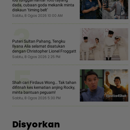
1
Ibu tunggal hantar foto tayang
dada, cubaan goda mekanik minta
diskaun ‘timing belt’
Sabtu, 8 Ogos 2026 10:00 AM
3
Puteri Sultan Pahang, Tengku
Ilyana Alia selamat disatukan
dengan Christopher Lionel Froggatt
Sabtu, 8 Ogos 2026 2:25 PM
5
Shah cari Firdaus Wong… Tak tahan
difitnah kes kematian anjing Rocky,
minta bantuan peguam!
Sabtu, 8 Ogos 2026 5:30 PM
Disyorkan