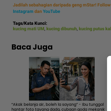
Jadilah sebahagian daripada geng mStar! Follow
Instagram
dan
YouTube
Tags/Kata Kunci:
kucing mati UM
,
kucing dibunuh
,
kucing putus ka
Baca Juga
n,
“Akak belanja air, boleh la sayang” - Ibu tunggal
h -
hantar foto tayang dada, cubaan goda mekanik