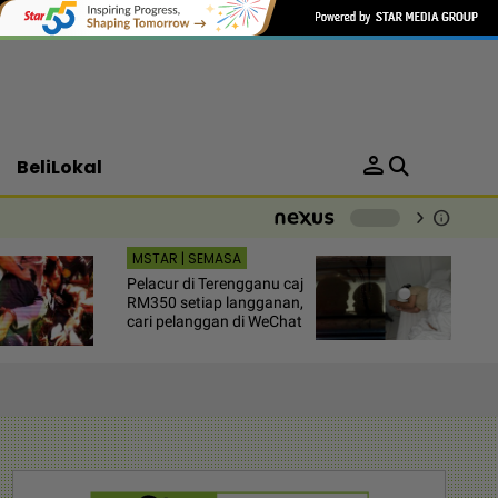
person
BeliLokal
chevron_right
info
-
MSTAR | SEMASA
Pelacur di Terengganu caj
RM350 setiap langganan,
cari pelanggan di WeChat