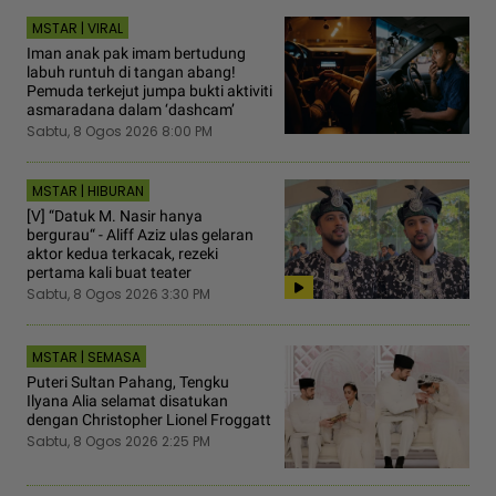
MSTAR | VIRAL
Iman anak pak imam bertudung
labuh runtuh di tangan abang!
Pemuda terkejut jumpa bukti aktiviti
asmaradana dalam ‘dashcam’
Sabtu, 8 Ogos 2026 8:00 PM
MSTAR | HIBURAN
[V] “Datuk M. Nasir hanya
bergurau“ - Aliff Aziz ulas gelaran
aktor kedua terkacak, rezeki
pertama kali buat teater
Sabtu, 8 Ogos 2026 3:30 PM
MSTAR | SEMASA
Puteri Sultan Pahang, Tengku
Ilyana Alia selamat disatukan
dengan Christopher Lionel Froggatt
Sabtu, 8 Ogos 2026 2:25 PM