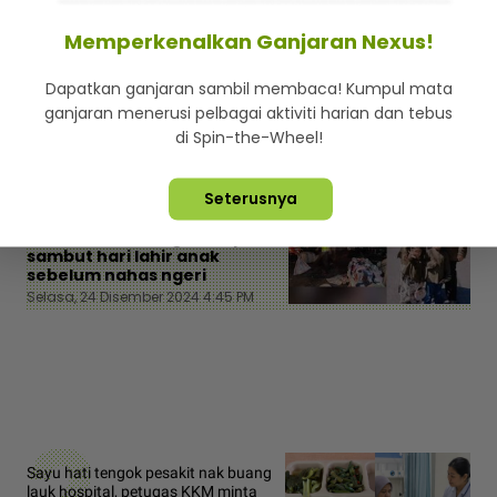
sejak 145 tahun lalu! - I-suke | mStar
Hi
Memperkenalkan Ganjaran Nexus!
Dapatkan ganjaran sambil membaca! Kumpul mata
ganjaran menerusi pelbagai aktiviti harian dan tebus
di Spin-the-Wheel!
Artikel Berikut
MSTAR | SEMASA
Seterusnya
Tak sangka lambaian
terakhir... Keluarga sempat
sambut hari lahir anak
sebelum nahas ngeri
Selasa, 24 Disember 2024 4:45 PM
Sayu hati tengok pesakit nak buang
lauk hospital, petugas KKM minta