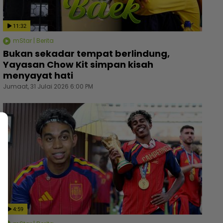
11:32
mStar | Berita
Bukan sekadar tempat berlindung,
Yayasan Chow Kit simpan kisah
menyayat hati
Jumaat, 31 Julai 2026 6:00 PM
yang rambut merah, tidak lagi bertudung... Enot
Usung 
4:59
ggap dugaan, minta netizen doa baik-baik -
nekad 