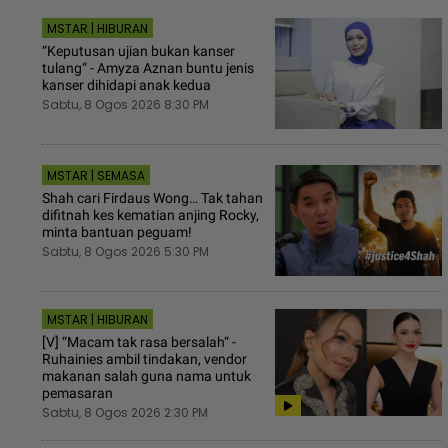
MSTAR | HIBURAN
“Keputusan ujian bukan kanser
tulang“ - Amyza Aznan buntu jenis
kanser dihidapi anak kedua
Sabtu, 8 Ogos 2026 8:30 PM
MSTAR | SEMASA
Shah cari Firdaus Wong… Tak tahan
difitnah kes kematian anjing Rocky,
minta bantuan peguam!
Sabtu, 8 Ogos 2026 5:30 PM
MSTAR | HIBURAN
[V] “Macam tak rasa bersalah“ -
Ruhainies ambil tindakan, vendor
makanan salah guna nama untuk
pemasaran
Sabtu, 8 Ogos 2026 2:30 PM