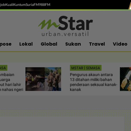
job
Kuali
Kuntum
SuriaFM
988FM
pose
Lokal
Global
Sukan
Travel
Video
ASA
MSTAR | SEMASA
ambaian
Pengurus akaun antara
luarga
13 ditahan miliki bahan
t hari lahir
penderaan seksual kanak-
 nahas ngeri
kanak