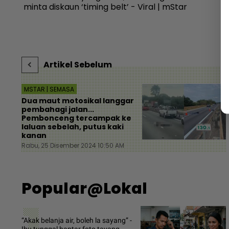
minta diskaun ‘timing belt’ - Viral | mStar
Artikel Sebelum
MSTAR | SEMASA
Dua maut motosikal langgar
pembahagi jalan...
Pembonceng tercampak ke
laluan sebelah, putus kaki
kanan
Rabu, 25 Disember 2024 10:50 AM
Popular@Lokal
“Akak belanja air, boleh la sayang” -