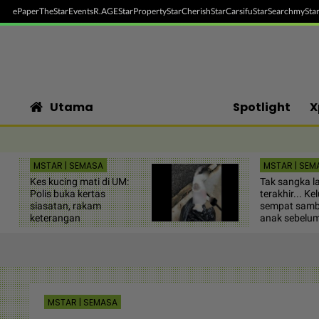
ePaper
TheStar
Events
R.AGE
StarProperty
StarCherish
StarCarsifu
StarSearch
myStar
Utama
Spotlight
X
MSTAR | SEMASA
MSTAR | SEM
Kes kucing mati di UM:
Tak sangka l
Polis buka kertas
terakhir... Ke
siasatan, rakam
sempat sambu
keterangan
anak sebelum
MSTAR | SEMASA