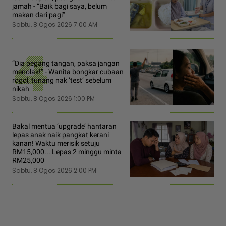
2
jamah - “Baik bagi saya, belum
makan dari pagi”
Sabtu, 8 Ogos 2026 7:00 AM
4
“Dia pegang tangan, paksa jangan
menolak!” - Wanita bongkar cubaan
rogol, tunang nak ’test’ sebelum
nikah
Sabtu, 8 Ogos 2026 1:00 PM
6
Bakal mentua ‘upgrade’ hantaran
lepas anak naik pangkat kerani
kanan! Waktu merisik setuju
RM15,000... Lepas 2 minggu minta
RM25,000
Sabtu, 8 Ogos 2026 2:00 PM