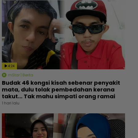
4:24
mStar | Berita
Budak 46 kongsi kisah sebenar penyakit
mata, dulu tolak pembedahan kerana
takut... Tak mahu simpati orang ramai
1 hari lalu