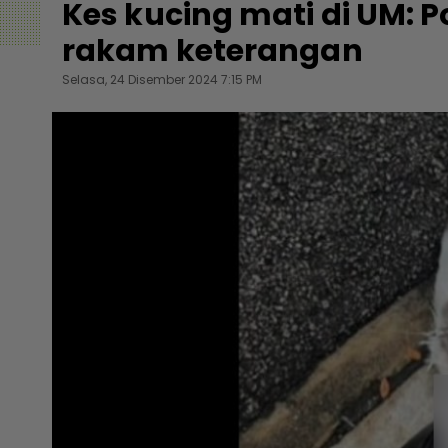
Kes kucing mati di UM: P
rakam keterangan
Selasa, 24 Disember 2024 7:15 PM