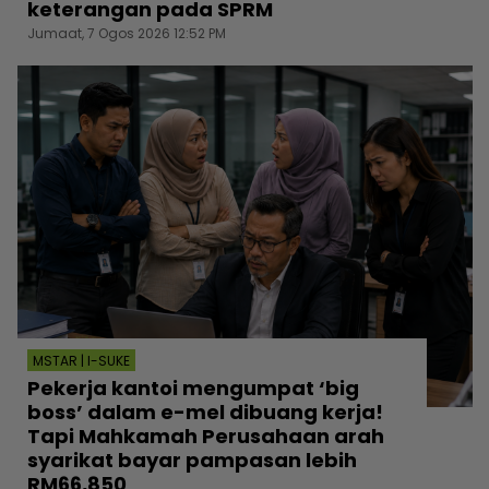
keterangan pada SPRM
Jumaat, 7 Ogos 2026 12:52 PM
MSTAR | I-SUKE
Pekerja kantoi mengumpat ‘big
boss’ dalam e-mel dibuang kerja!
Tapi Mahkamah Perusahaan arah
syarikat bayar pampasan lebih
RM66,850