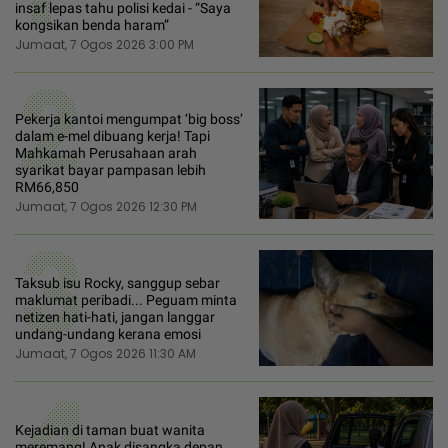
insaf lepas tahu polisi kedai - “Saya
kongsikan benda haram”
Jumaat, 7 Ogos 2026 3:00 PM
2
Pekerja kantoi mengumpat ‘big boss’
dalam e-mel dibuang kerja! Tapi
Mahkamah Perusahaan arah
syarikat bayar pampasan lebih
RM66,850
Jumaat, 7 Ogos 2026 12:30 PM
3
Taksub isu Rocky, sanggup sebar
maklumat peribadi... Peguam minta
netizen hati-hati, jangan langgar
undang-undang kerana emosi
Jumaat, 7 Ogos 2026 11:30 AM
4
Kejadian di taman buat wanita
meremang! Anak disangka depan