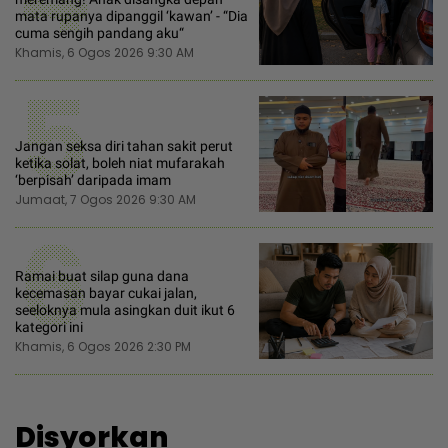
mata rupanya dipanggil ‘kawan’ - “Dia
cuma sengih pandang aku“
Khamis, 6 Ogos 2026 9:30 AM
5
Jangan seksa diri tahan sakit perut
ketika solat, boleh niat mufarakah
‘berpisah’ daripada imam
Jumaat, 7 Ogos 2026 9:30 AM
6
Ramai buat silap guna dana
kecemasan bayar cukai jalan,
seeloknya mula asingkan duit ikut 6
kategori ini
Khamis, 6 Ogos 2026 2:30 PM
Disyorkan