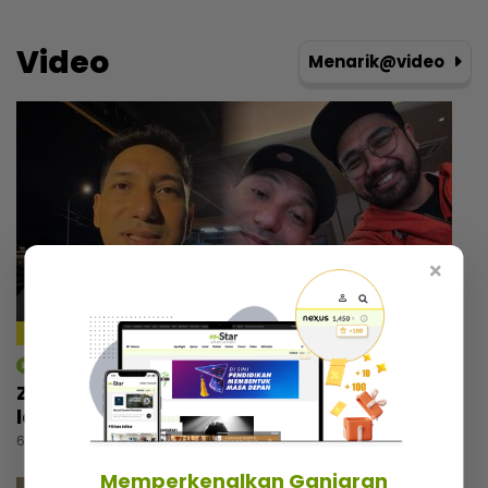
Video
Menarik@video
×
mStar | Hiburan
Zizan Razak rancang wujudkan platform
lawak, beri bayangan ‘comeback’ Jozan
6 jam lalu
Memperkenalkan Ganjaran