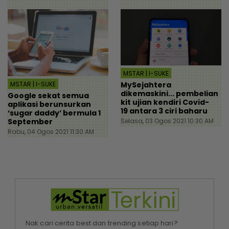
MSTAR | I-SUKE
MSTAR | I-SUKE
MySejahtera
dikemaskini... pembelian
Google sekat semua
kit ujian kendiri Covid-
aplikasi berunsurkan
19 antara 3 ciri baharu
‘sugar daddy’ bermula 1
September
Selasa, 03 Ogos 2021 10:30 AM
Rabu, 04 Ogos 2021 11:30 AM
Nak cari cerita best dan trending setiap hari?