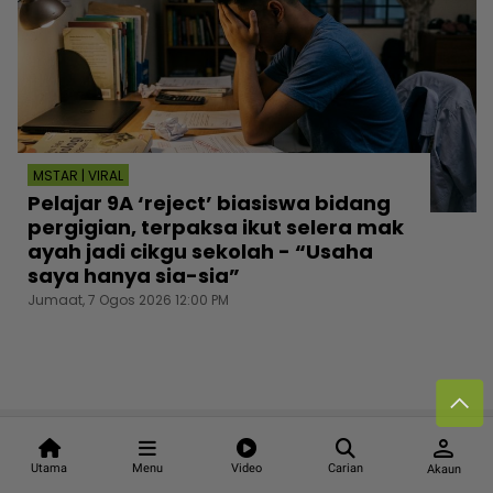
MSTAR | VIRAL
Pelajar 9A ‘reject’ biasiswa bidang
pergigian, terpaksa ikut selera mak
ayah jadi cikgu sekolah - “Usaha
saya hanya sia-sia”
Jumaat, 7 Ogos 2026 12:00 PM
Follow media sosial kami
person
Utama
Menu
Video
Carian
Akaun