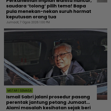
Perkahwinan impian wanita hancur,
saudara ‘tolong‘ pilih tema! Bapa
pula menekan-nekan suruh hormat
keputusan orang tua
Jumaat, 7 Ogos 2026 1:00 PM
MSTAR | SEMASA
Ismail Sabri jalani prosedur pasang
perentak jantung petang Jumaat...
Alami masalah kesihatan sejak beri