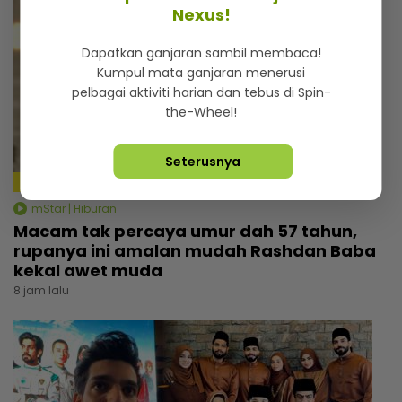
Nexus!
Dapatkan ganjaran sambil membaca!
Kumpul mata ganjaran menerusi
pelbagai aktiviti harian dan tebus di Spin-
the-Wheel!
Seterusnya
4:18
mStar | Hiburan
Macam tak percaya umur dah 57 tahun,
rupanya ini amalan mudah Rashdan Baba
kekal awet muda
8 jam lalu