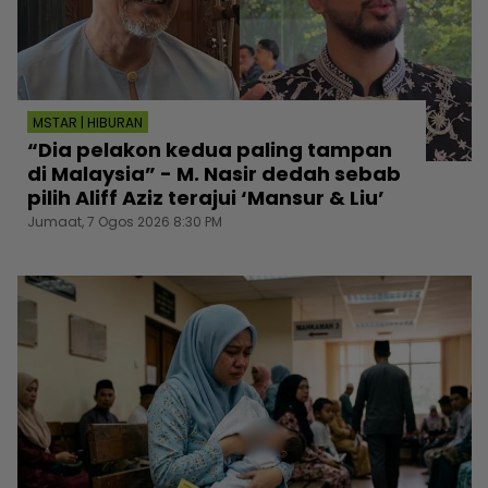
MSTAR | HIBURAN
“Dia pelakon kedua paling tampan
di Malaysia” - M. Nasir dedah sebab
pilih Aliff Aziz terajui ‘Mansur & Liu’
Jumaat, 7 Ogos 2026 8:30 PM