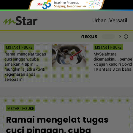
Urban. Versatil.
chevron_right
info
-
MSTAR | I-SUKE
MSTAR | I-SUKE
Ramai mengelat tugas
MySejahtera
cuci pinggan, cuba
dikemaskini... pembel
amalkan 4 tip ini...
kit ujian kendiri Covid
mungkin ia jadi aktiviti
19 antara 3 ciri baha
kegemaran anda
selepas ini
MSTAR | I-SUKE
Ramai mengelat tugas
cuci pinggan, cuba