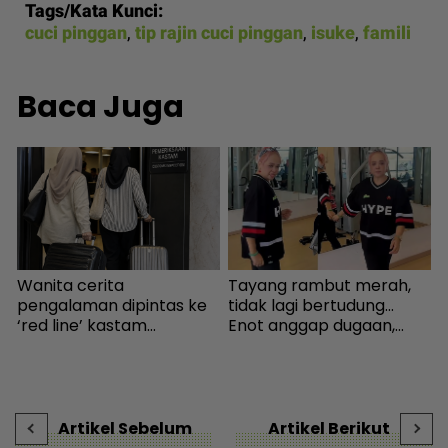
Tags/Kata Kunci:
cuci pinggan
,
tip rajin cuci pinggan
,
isuke
,
famili
Baca Juga
Wanita cerita
Tayang rambut merah,
I
pengalaman dipintas ke
tidak lagi bertudung...
.
‘red line’ kastam
Enot anggap dugaan,
k
Indonesia... Rupanya
minta netizen doa baik-
b
s
gerak-geri dipantau
baik - Hiburan | mStar
n
sebaik turun pesawat! -
Destinasi | mStar
Artikel Sebelum
Artikel Berikut