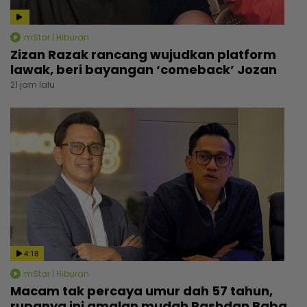
mStar | Hiburan
Zizan Razak rancang wujudkan platform
lawak, beri bayangan ‘comeback’ Jozan
21 jam lalu
4:18
mStar | Hiburan
Macam tak percaya umur dah 57 tahun,
rupanya ini amalan mudah Rashdan Baba