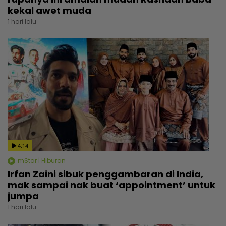
kekal awet muda
1 hari lalu
4:14
mStar | Hiburan
Irfan Zaini sibuk penggambaran di India,
mak sampai nak buat ‘appointment’ untuk
jumpa
1 hari lalu