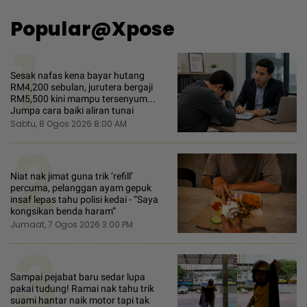
Popular@Xpose
1
Sesak nafas kena bayar hutang
RM4,200 sebulan, jurutera bergaji
RM5,500 kini mampu tersenyum...
Jumpa cara baiki aliran tunai
Sabtu, 8 Ogos 2026 8:00 AM
2
Niat nak jimat guna trik ‘refill’
percuma, pelanggan ayam gepuk
insaf lepas tahu polisi kedai - “Saya
kongsikan benda haram”
Jumaat, 7 Ogos 2026 3:00 PM
3
Sampai pejabat baru sedar lupa
pakai tudung! Ramai nak tahu trik
suami hantar naik motor tapi tak