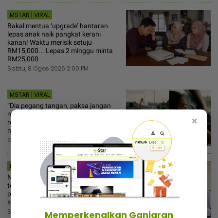
MSTAR | VIRAL
Bakal mentua ‘upgrade’ hantaran
lepas anak naik pangkat kerani
kanan! Waktu merisik setuju
RM15,000... Lepas 2 minggu minta
RM25,000
Sabtu, 8 Ogos 2026 2:00 PM
MSTAR | VIRAL
“Dia pegang tangan, paksa jangan
menolak!” - Wanita bongkar cubaan
×
rogol, tunang nak ’test’ sebelum
nikah
Sabtu, 8 Ogos 2026 1:00 PM
MSTAR | I-SUKE
Nama muncul dalam SISPAA, cikgu
terkejut ada waris beri
penghargaan... Ramai sangka hanya
saluran kritik orang ‘gomen’
Sabtu, 8 Ogos 2026 12:30 PM
Memperkenalkan Ganjaran