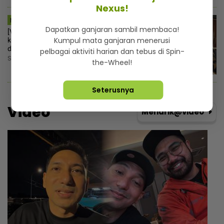
Nexus!
MSTAR | HIBURAN
Dapatkan ganjaran sambil membaca!
[V] “Saya pun emosilah“ - Netizen
Kumpul mata ganjaran menerusi
keliru, Sherry Alhadad kesal fizikal
dihina susulan kes Rocky
pelbagai aktiviti harian dan tebus di Spin-
Sabtu, 8 Ogos 2026 12:30 PM
the-Wheel!
Seterusnya
Video
Menarik@video