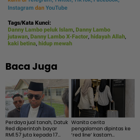
Instagram
dan
YouTube
Tags/Kata Kunci:
Danny Lambo peluk Islam
,
Danny Lambo
jutawan
,
Danny Lambo X-Factor
,
hidayah Allah
,
kaki betina
,
hidup mewah
Baca Juga
Perdaya jual tanah, Datuk
Wanita cerita
I
a
Red diperintah bayar
pengalaman dipintas ke
RM1.57 juta kepada 17
‘red line’ kastam