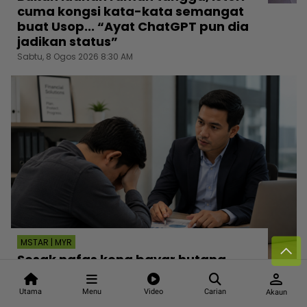
cuma kongsi kata-kata semangat
buat Usop... “Ayat ChatGPT pun dia
jadikan status”
Sabtu, 8 Ogos 2026 8:30 AM
MSTAR | MYR
Sesak nafas kena bayar hutang
RM4,200 sebulan, jurutera bergaji
person
RM5,500 kini mampu tersenyum...
Utama
Menu
Video
Carian
Akaun
Jumpa cara baiki aliran tunai