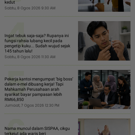
kedut
Sabtu, 8 Ogos 2026 9:30 AM
4
Ingat tebuk saja-saja? Rupanya ini
fungsi rahsia lubang kecil pada
pengetip kuku... Sudah wujud sejak
145 tahun lalu!
Sabtu, 8 Ogos 2026 11:30 AM
5
Pekerja kantoi mengumpat ‘big boss’
dalam e-mel dibuang kerja! Tapi
Mahkamah Perusahaan arah
syarikat bayar pampasan lebih
RM66,850
Jumaat, 7 Ogos 2026 12:30 PM
6
Nama muncul dalam SISPAA, cikgu
terkejut ada waris beri