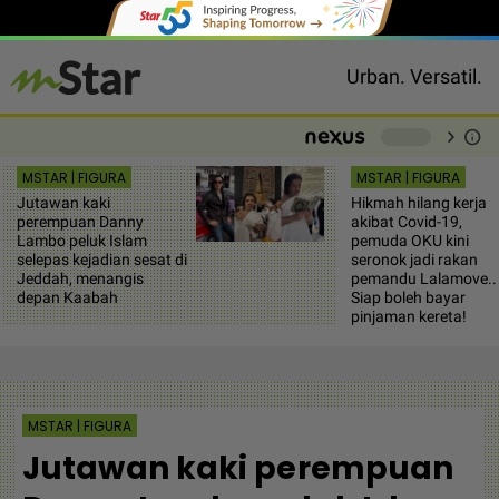
Urban. Versatil.
chevron_right
info
-
MSTAR | FIGURA
MSTAR | FIGURA
Jutawan kaki
Hikmah hilang kerja
perempuan Danny
akibat Covid-19,
Lambo peluk Islam
pemuda OKU kini
selepas kejadian sesat di
seronok jadi rakan
Jeddah, menangis
pemandu Lalamove..
depan Kaabah
Siap boleh bayar
pinjaman kereta!
MSTAR | FIGURA
Jutawan kaki perempuan