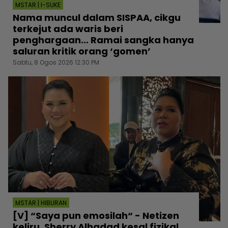
MSTAR | I-SUKE
Nama muncul dalam SISPAA, cikgu
terkejut ada waris beri
penghargaan... Ramai sangka hanya
saluran kritik orang ‘gomen’
Sabtu, 8 Ogos 2026 12:30 PM
MSTAR | HIBURAN
[V] “Saya pun emosilah“ - Netizen
keliru, Sherry Alhadad kesal fizikal