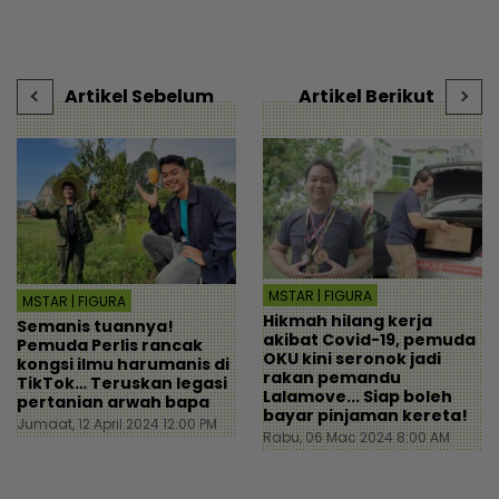
pembeli - Hiburan |
Indonesia... Rupanya
v
i
mStar
gerak-geri dipantau
t
sebaik turun pesawat! -
Destinasi | mStar
Artikel Sebelum
Artikel Berikut
MSTAR | FIGURA
MSTAR | FIGURA
Hikmah hilang kerja
Semanis tuannya!
akibat Covid-19, pemuda
Pemuda Perlis rancak
OKU kini seronok jadi
kongsi ilmu harumanis di
rakan pemandu
TikTok… Teruskan legasi
Lalamove... Siap boleh
pertanian arwah bapa
bayar pinjaman kereta!
Jumaat, 12 April 2024 12:00 PM
Rabu, 06 Mac 2024 8:00 AM