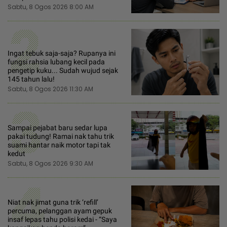
Sabtu, 8 Ogos 2026 8:00 AM
2
Ingat tebuk saja-saja? Rupanya ini
fungsi rahsia lubang kecil pada
pengetip kuku... Sudah wujud sejak
145 tahun lalu!
Sabtu, 8 Ogos 2026 11:30 AM
3
Sampai pejabat baru sedar lupa
pakai tudung! Ramai nak tahu trik
suami hantar naik motor tapi tak
kedut
Sabtu, 8 Ogos 2026 9:30 AM
4
Niat nak jimat guna trik ‘refill’
percuma, pelanggan ayam gepuk
insaf lepas tahu polisi kedai - “Saya