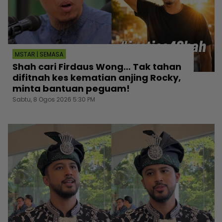
MSTAR | SEMASA
Shah cari Firdaus Wong… Tak tahan
difitnah kes kematian anjing Rocky,
minta bantuan peguam!
Sabtu, 8 Ogos 2026 5:30 PM