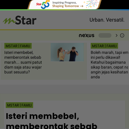
Urban. Versatil.
chevron_right
info
-
MSTAR | FAMILI
MSTAR | FAMILI
Isteri membebel,
Boleh marah, tapi em
memberontak sebab
ini perlu dikawal!
marah... suami patut
Ketahui bagaimana
diam saja atau wajar
sikap baran, cepat na
buat sesuatu?
angin jejas kesihatan
anda
MSTAR | FAMILI
Isteri membebel,
memberontak sebab