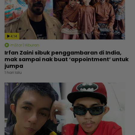
4:14
mStar | Hiburan
Irfan Zaini sibuk penggambaran di India,
mak sampai nak buat ‘appointment’ untuk
jumpa
1 hari lalu