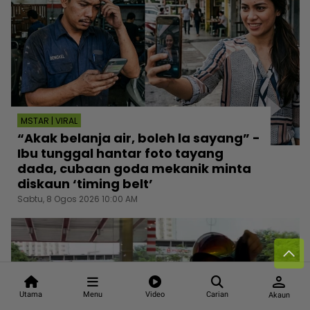
MSTAR | VIRAL
“Akak belanja air, boleh la sayang” -
Ibu tunggal hantar foto tayang
dada, cubaan goda mekanik minta
diskaun ‘timing belt’
Sabtu, 8 Ogos 2026 10:00 AM
person
Utama
Menu
Video
Carian
Akaun