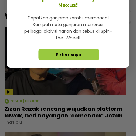
Nexus!
Video
Menarik@video
Dapatkan ganjaran sambil membaca!
Kumpul mata ganjaran menerusi
pelbagai aktiviti harian dan tebus di Spin-
the-Wheel!
Seterusnya
mStar | Hiburan
Zizan Razak rancang wujudkan platform
lawak, beri bayangan ‘comeback’ Jozan
1 hari lalu