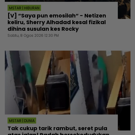
MSTAR | HIBURAN
[V] “Saya pun emosilah“ - Netizen
keliru, Sherry Alhadad kesal fizikal
dihina susulan kes Rocky
Sabtu, 8 Ogos 2026 12:30 PM
MSTAR | DUNIA
Tak cukup tarik rambut, seret pula
atas jalan! Padah bersekedudukan,