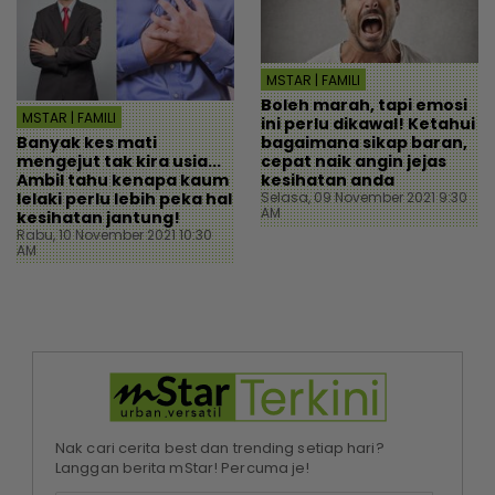
MSTAR | FAMILI
Boleh marah, tapi emosi
MSTAR | FAMILI
ini perlu dikawal! Ketahui
Banyak kes mati
bagaimana sikap baran,
mengejut tak kira usia...
cepat naik angin jejas
Ambil tahu kenapa kaum
kesihatan anda
lelaki perlu lebih peka hal
Selasa, 09 November 2021 9:30
AM
kesihatan jantung!
Rabu, 10 November 2021 10:30
AM
Nak cari cerita best dan trending setiap hari?
Langgan berita mStar! Percuma je!