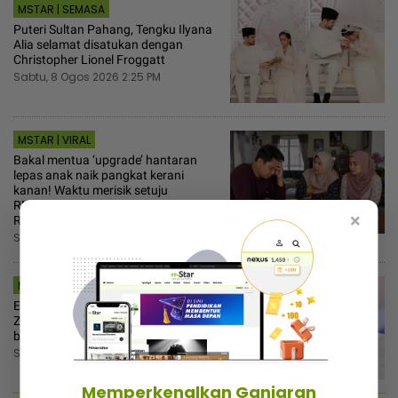
MSTAR | SEMASA
Puteri Sultan Pahang, Tengku Ilyana
Alia selamat disatukan dengan
Christopher Lionel Froggatt
Sabtu, 8 Ogos 2026 2:25 PM
MSTAR | VIRAL
Bakal mentua ‘upgrade’ hantaran
lepas anak naik pangkat kerani
kanan! Waktu merisik setuju
RM15,000... Lepas 2 minggu minta
×
RM25,000
Sabtu, 8 Ogos 2026 2:00 PM
MSTAR | HIBURAN
Enggan mainkan perasaan, Iqbal
Zulkefli tolak tawaran lumayan gimik
bercinta dengan artis
Sabtu, 8 Ogos 2026 1:15 PM
Memperkenalkan Ganjaran