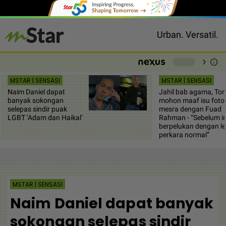
Urban. Versatil.
chevron_right
info
-
MSTAR | SENSASI
MSTAR | SENSASI
Naim Daniel dapat
Jahil bab agama, To
banyak sokongan
mohon maaf isu foto
selepas sindir puak
mesra dengan Fuad
LGBT ‘Adam dan Haikal’
Rahman - “Sebelum in
berpelukan dengan le
perkara normal”
MSTAR | SENSASI
Naim Daniel dapat banyak
sokongan selepas sindir