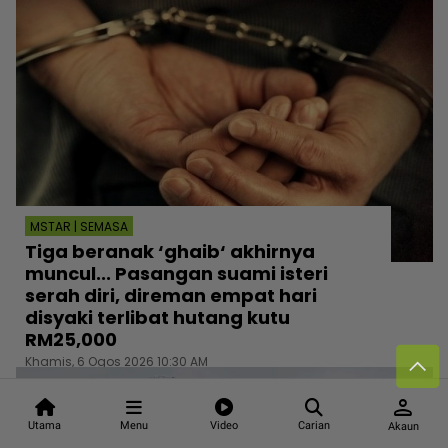
MSTAR | SEMASA
Tiga beranak ‘ghaib‘ akhirnya
muncul... Pasangan suami isteri
serah diri, direman empat hari
disyaki terlibat hutang kutu
RM25,000
Khamis, 6 Ogos 2026 10:30 AM
person
Utama
Menu
Video
Carian
Akaun