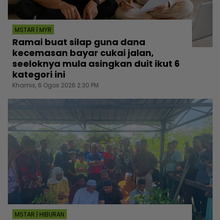
MSTAR | MYR
Ramai buat silap guna dana
kecemasan bayar cukai jalan,
seeloknya mula asingkan duit ikut 6
kategori ini
Khamis, 6 Ogos 2026 2:30 PM
MSTAR | HIBURAN