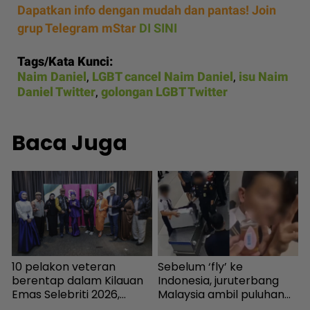
Dapatkan info dengan mudah dan pantas! Join
grup Telegram mStar
DI SINI
Tags/Kata Kunci:
Naim Daniel
,
LGBT cancel Naim Daniel
,
isu Naim
Daniel Twitter
,
golongan LGBT Twitter
Baca Juga
g
10 pelakon veteran
Sebelum ‘fly’ ke
I
berentap dalam Kilauan
Indonesia, juruterbang
t
Emas Selebriti 2026,
Malaysia ambil puluhan
h
sumbangan mingguan
ribu bekalan dadah di
b