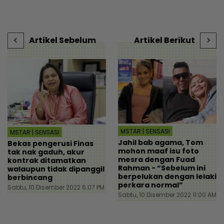
untuk artis memerlukan -
Ampang - Semasa |
Hiburan | mStar
mStar
Artikel Sebelum
Artikel Berikut
MSTAR | SENSASI
MSTAR | SENSASI
Jahil bab agama, Tom
Bekas pengerusi Finas
mohon maaf isu foto
tak nak gaduh, akur
mesra dengan Fuad
kontrak ditamatkan
Rahman - “Sebelum ini
walaupun tidak dipanggil
berpelukan dengan lelaki
berbincang
perkara normal”
Sabtu, 10 Disember 2022 6:07 PM
Sabtu, 10 Disember 2022 11:00 AM