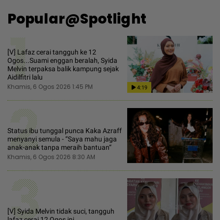
Popular@Spotlight
1
[V] Lafaz cerai tangguh ke 12
Ogos...Suami enggan beralah, Syida
Melvin terpaksa balik kampung sejak
Aidilfitri lalu
Khamis, 6 Ogos 2026 1:45 PM
4:19
2
Status ibu tunggal punca Kaka Azraff
menyanyi semula - “Saya mahu jaga
anak-anak tanpa meraih bantuan“
Khamis, 6 Ogos 2026 8:30 AM
3
[V] Syida Melvin tidak suci, tangguh
lafaz cerai 12 Ogos ini