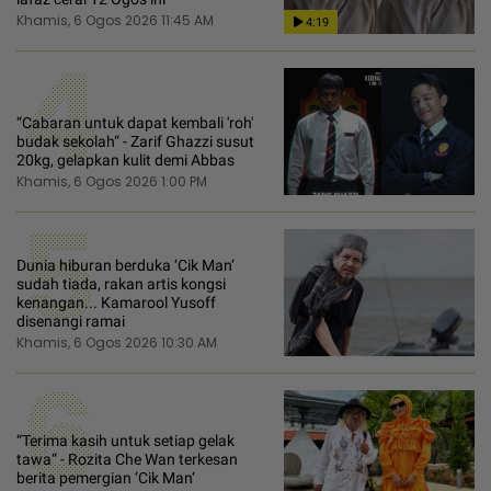
Khamis, 6 Ogos 2026 11:45 AM
4:19
4
“Cabaran untuk dapat kembali 'roh'
budak sekolah“ - Zarif Ghazzi susut
20kg, gelapkan kulit demi Abbas
Khamis, 6 Ogos 2026 1:00 PM
5
Dunia hiburan berduka ‘Cik Man‘
sudah tiada, rakan artis kongsi
kenangan... Kamarool Yusoff
disenangi ramai
Khamis, 6 Ogos 2026 10:30 AM
6
“Terima kasih untuk setiap gelak
tawa“ - Rozita Che Wan terkesan
berita pemergian ‘Cik Man‘