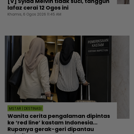
[V] Syida Melvin tidak suci, tangguh
lafaz cerai 12 Ogos ini
Khamis, 6 Ogos 2026 11:45 AM
MSTAR | DESTINASI
Wanita cerita pengalaman dipintas
ke ‘red line’ kastam Indonesia...
Rupanya gerak-geri dipantau