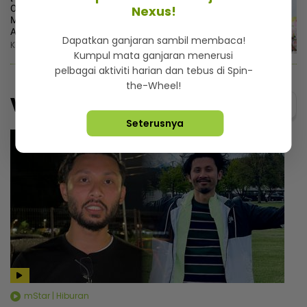
Nexus!
Ogos...Suami enggan beralah, Syida
Melvin terpaksa balik kampung sejak
Aidilfitri lalu
Dapatkan ganjaran sambil membaca!
Khamis, 6 Ogos 2026 1:45 PM
Kumpul mata ganjaran menerusi
pelbagai aktiviti harian dan tebus di Spin-
the-Wheel!
Video
Menarik@video
Seterusnya
mStar | Hiburan