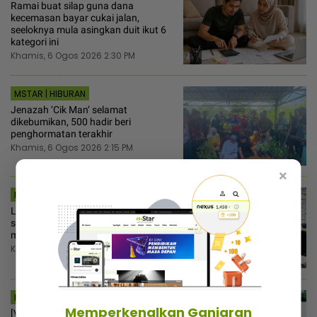
Ramai buat silap guna dana
kecemasan bayar cukai jalan,
seeloknya mula asingkan duit ikut 6
kategori ini
Khamis, 6 Ogos 2026 2:30 PM
MSTAR | HIBURAN
Jenazah ‘Cik Man‘ selamat
dikebumikan, 500 hadir beri
penghormatan terakhir
Khamis, 6 Ogos 2026 2:15 PM
×
MSTAR | VIRAL
Lupa kes tipu tarikh MC belum
selesai, bekas pekerja ada hati ugut
majikan lambat bayar gaji
Khamis, 6 Ogos 2026 2:00 PM
MSTAR | HIBURAN
Memperkenalkan Ganjaran
[V] Lafaz cerai tangguh ke 12