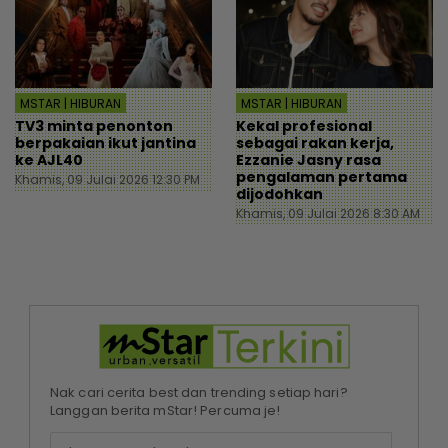
MSTAR | HIBURAN
MSTAR | HIBURAN
TV3 minta penonton
Kekal profesional
berpakaian ikut jantina
sebagai rakan kerja,
ke AJL40
Ezzanie Jasny rasa
pengalaman pertama
Khamis, 09 Julai 2026 12:30 PM
dijodohkan
Khamis, 09 Julai 2026 8:30 AM
Nak cari cerita best dan trending setiap hari?
Langgan berita mStar! Percuma je!