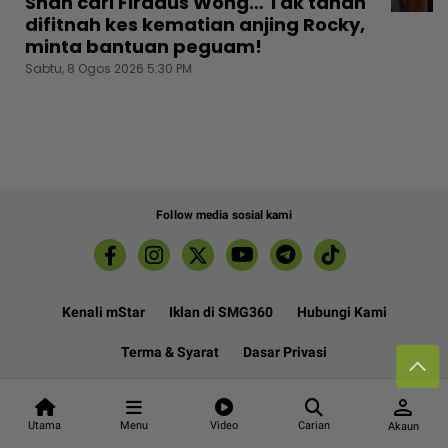
Shah cari Firdaus Wong… Tak tahan
difitnah kes kematian anjing Rocky,
minta bantuan peguam!
Sabtu, 8 Ogos 2026 5:30 PM
Follow media sosial kami
Kenali mStar
Iklan di SMG360
Hubungi Kami
Terma & Syarat
Dasar Privasi
person
Utama
Menu
Video
Carian
Akaun
Lebih hot, viral dan sensasi