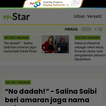
Urban. Versatil.
chevron_right
info
-
MSTAR | HIBURAN
MSTAR | HIBURAN
“No dadah!” - Salina
Kekal profesional
Saibi beri amaran jaga
sebagai rakan kerja,
nama baik Gerak Khas
Ezzanie Jasny rasa
pengalaman pertam
dijodohkan
MSTAR | HIBURAN
“No dadah!” - Salina Saibi
beri amaran jaga nama