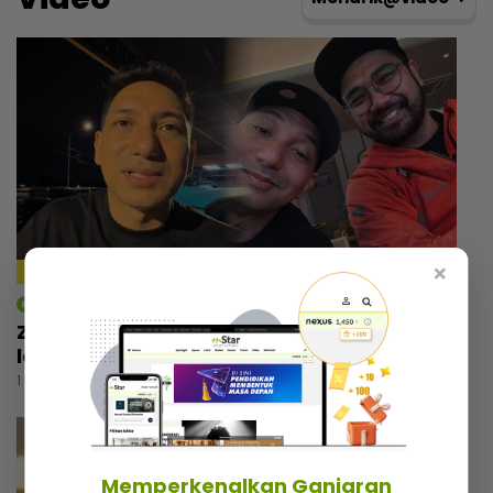
×
mStar | Hiburan
Zizan Razak rancang wujudkan platform
lawak, beri bayangan ‘comeback’ Jozan
1 hari lalu
Memperkenalkan Ganjaran