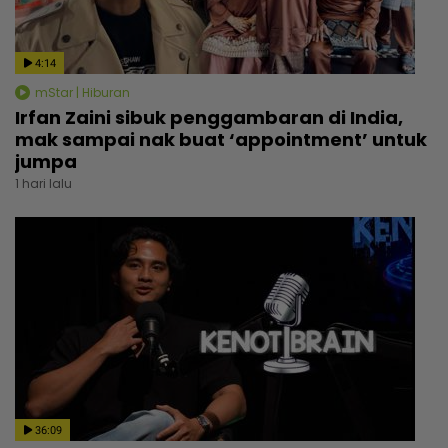
4:14
mStar | Hiburan
Irfan Zaini sibuk penggambaran di India,
mak sampai nak buat ‘appointment’ untuk
jumpa
1 hari lalu
36:09