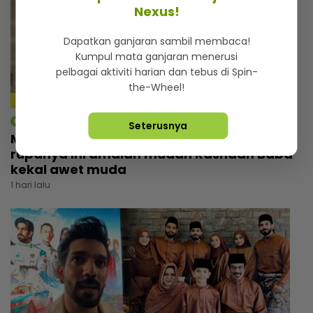
Nexus!
Dapatkan ganjaran sambil membaca!
Kumpul mata ganjaran menerusi
pelbagai aktiviti harian dan tebus di Spin-
the-Wheel!
4:18
mStar | Hiburan
Seterusnya
Macam tak percaya umur dah 57 tahun,
rupanya ini amalan mudah Rashdan Baba
kekal awet muda
1 hari lalu