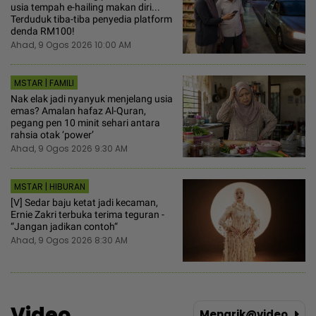
usia tempah e-hailing makan diri...
Terduduk tiba-tiba penyedia platform
denda RM100!
Ahad, 9 Ogos 2026 10:00 AM
MSTAR | FAMILI
Nak elak jadi nyanyuk menjelang usia
emas? Amalan hafaz Al-Quran,
pegang pen 10 minit sehari antara
rahsia otak ‘power’
Ahad, 9 Ogos 2026 9:30 AM
MSTAR | HIBURAN
[V] Sedar baju ketat jadi kecaman,
Ernie Zakri terbuka terima teguran -
“Jangan jadikan contoh“
Ahad, 9 Ogos 2026 8:30 AM
Video
Menarik@video