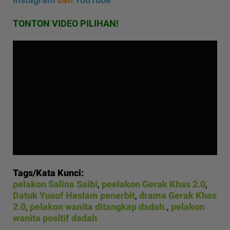
TONTON VIDEO PILIHAN!
Tags/Kata Kunci:
pelakon Salina Saibi
,
peelakon Gerak Khas 2.0
,
Datuk Yusof Haslam penerbit
,
drama Gerak Khas
2.0
,
pelakon wanita ditangkap dadah.
,
pelakon
wanita positif dadah