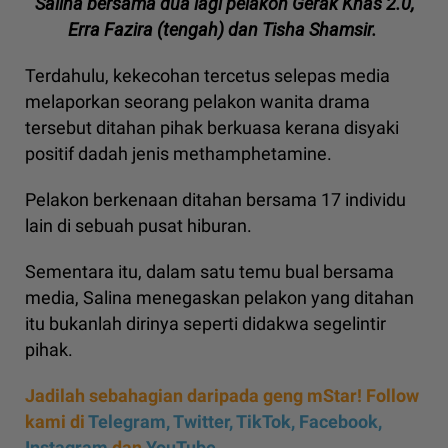
Salina bersama dua lagi pelakon Gerak Khas 2.0,
Erra Fazira (tengah) dan Tisha Shamsir.
Terdahulu, kekecohan tercetus selepas media
melaporkan seorang pelakon wanita drama
tersebut ditahan pihak berkuasa kerana disyaki
positif dadah jenis methamphetamine.
Pelakon berkenaan ditahan bersama 17 individu
lain di sebuah pusat hiburan.
Sementara itu, dalam satu temu bual bersama
media, Salina menegaskan pelakon yang ditahan
itu bukanlah dirinya seperti didakwa segelintir
pihak.
Jadilah sebahagian daripada geng mStar! Follow
kami di
Telegram,
Twitter,
TikTok,
Facebook,
Instagram
dan
YouTube