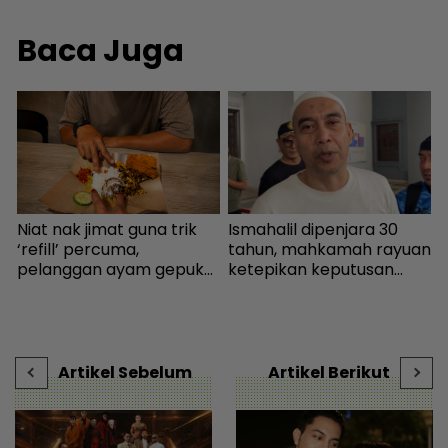
Baca Juga
Niat nak jimat guna trik
Ismahalil dipenjara 30
K
‘refill’ percuma,
tahun, mahkamah rayuan
‘
pelanggan ayam gepuk
ketepikan keputusan
s
insaf lepas tahu polisi
bebas - Sensasi | mStar
P
kedai - “Saya kongsikan
t
al
benda haram” - I-suke |
s
mStar
Artikel Sebelum
Artikel Berikut