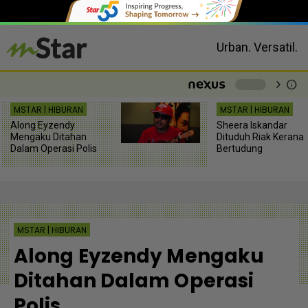
Urban. Versatil.
chevron_right
info
-
MSTAR | HIBURAN
MSTAR | HIBURAN
Along Eyzendy
Sheera Iskandar
Mengaku Ditahan
Dituduh Riak Kerana
Dalam Operasi Polis
Bertudung
MSTAR | HIBURAN
Along Eyzendy Mengaku
Ditahan Dalam Operasi
Polis