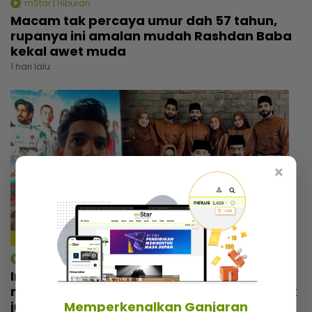
mStar | Hiburan
Macam tak percaya umur dah 57 tahun,
rupanya ini amalan mudah Rashdan Baba
kekal awet muda
1 hari lalu
×
4:14
mStar | Hiburan
Irfan Zaini sibuk penggambaran di India,
mak sampai nak buat ‘appointment’ untuk
Memperkenalkan Ganjaran
jumpa