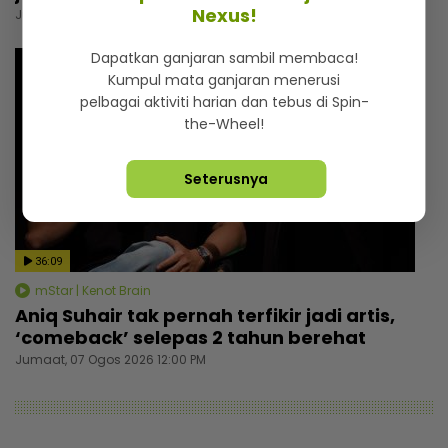
Nexus!
Jumaat, 07 Ogos 2026 4:15 PM
Dapatkan ganjaran sambil membaca!
Kumpul mata ganjaran menerusi
pelbagai aktiviti harian dan tebus di Spin-
the-Wheel!
Seterusnya
36:09
mStar | Kenot Brain
Aniq Suhair tak pernah terfikir jadi artis,
‘comeback’ selepas 2 tahun berehat
Jumaat, 07 Ogos 2026 12:00 PM