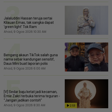
3
Jalaluddin Hassan teruja sertai
Kilauan Emas, tak sangka dapat
‘green light’ Tok Ram
Ahad, 9 Ogos 2026 10:30 AM
4
Bengang akaun TikTok salah guna
nama sebar kandungan sensitif,
Daus Mini buat laporan polis
Ahad, 9 Ogos 2026 6:00 AM
5
[V] Sedar baju ketat jadi kecaman,
Ernie Zakri terbuka terima teguran -
“Jangan jadikan contoh“
Ahad, 9 Ogos 2026 8:30 AM
2:53