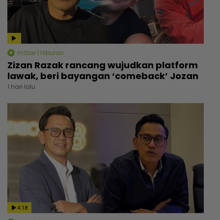
mStar | Hiburan
Zizan Razak rancang wujudkan platform
lawak, beri bayangan ‘comeback’ Jozan
1 hari lalu
4:18