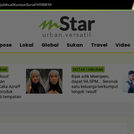
job
Kuali
Kuntum
SuriaFM
988FM
pose
Lokal
Global
Sukan
Travel
Video
URAN
MSTAR | HIBURAN
kout’
Bijak adik Meerqeen,
dan
dapat 9A SPM... Seronok
Kaka Azraff
satu keluarga berkumpul
 produk
tengok ‘result’
ti tempatan