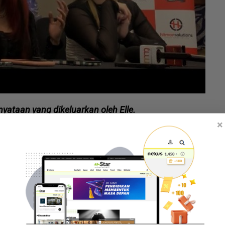
nyataan yang dikeluarkan oleh Elle.
×
rhadap kami. Tapi tak perlu bergaduh, kita
 ditemui
mStar.
ang media Konsert Dolla yang berlangsung di
an perkara tersebut sebagai motivasi untuk mereka