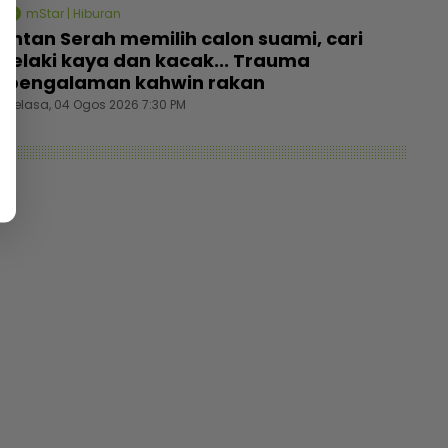
mStar | Hiburan
Intan Serah memilih calon suami, cari
lelaki kaya dan kacak... Trauma
pengalaman kahwin rakan
Selasa, 04 Ogos 2026 7:30 PM