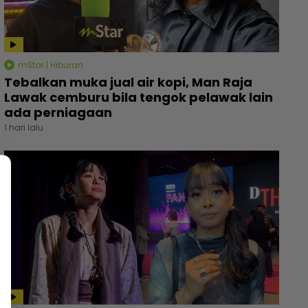
mStar | Hiburan
Tebalkan muka jual air kopi, Man Raja
Lawak cemburu bila tengok pelawak lain
ada perniagaan
1 hari lalu