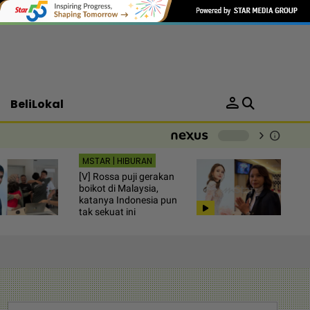
person
BeliLokal
chevron_right
info
-
MSTAR | HIBURAN
[V] Rossa puji gerakan
boikot di Malaysia,
katanya Indonesia pun
tak sekuat ini