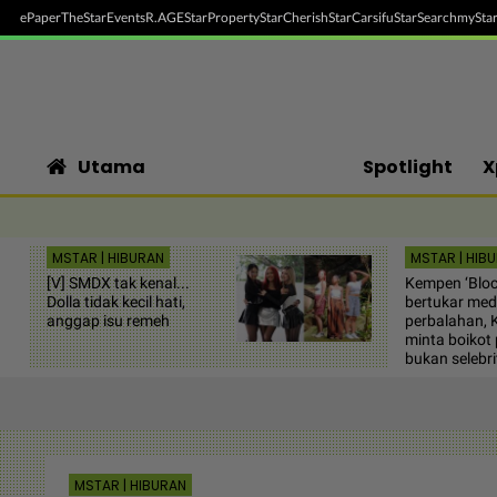
ePaper
TheStar
Events
R.AGE
StarProperty
StarCherish
StarCarsifu
StarSearch
myStar
Utama
Spotlight
X
MSTAR | HIBURAN
MSTAR | HIB
[V] SMDX tak kenal...
Kempen ‘Bloc
Dolla tidak kecil hati,
bertukar me
anggap isu remeh
perbalahan, 
minta boikot
bukan selebri
MSTAR | HIBURAN