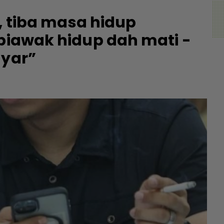
a, tiba masa hidup
 biawak hidup dah mati -
ayar”