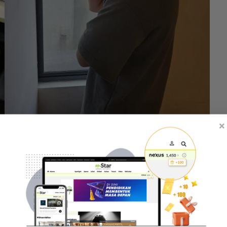
×
erjaya berbanding suami. -Gambar hiasan
nda aku bayar sendiri 100 peratus. Insurans dia aku
a.
kan tugasan sebagai isteri dengan menyediakan