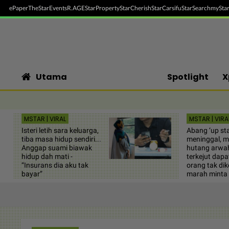
ePaper
TheStar
Events
R.AGE
StarProperty
StarCherish
StarCarsifu
StarSearch
myStar
Utama
Spotlight
X
MSTAR | VIRAL
MSTAR | VIRA
Isteri letih sara keluarga,
Abang ‘up sta
tiba masa hidup sendiri...
meninggal, m
Anggap suami biawak
hutang arwah
hidup dah mati -
terkejut dapa
“Insurans dia aku tak
orang tak dik
bayar”
marah minta 