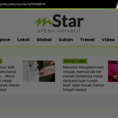
job
Kuali
Kuntum
SuriaFM
988FM
pose
Lokal
Global
Sukan
Travel
Video
L
MSTAR | VIRAL
tus’ adik
Menantu mengidam nasi
ahu lunas
minyak, mentua tak reti
... Waris
masak! Sudahnya minta
t mesej
daripada tuan rumah
enali, marah-
buat ‘open house’, hantar
duit
tengah malam