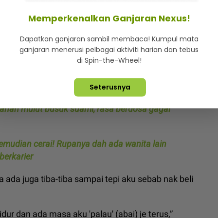
n diri dan tidak lagi ambil peduli apabila suaminya
Memperkenalkan Ganjaran Nexus!
Dapatkan ganjaran sambil membaca! Kumpul mata
ganjaran menerusi pelbagai aktiviti harian dan tebus
pan tanpa melibatkan suaminya, termasuk ketika
di Spin-the-Wheel!
ia cakap dia lapar, aku buat pekak.
Seterusnya
tahan mulut busuk suami, rasa berdosa gagal
 kemudian cerai! Rupanya dah ada wanita lain
berkarier
ia ada juga tiba-tiba sampai tepi aku sebab nak beli
idur dan ada masa aku 'palau' (abai) je terus,”