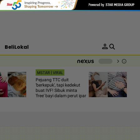
person
BeliLokal
chevron_right
info
-
MSTAR | VIRAL
Pejuang TTC duit
'berkepuk', tapi kedekut
buat IVF! Sibuk minta
'free' bayi dalam perut ipar