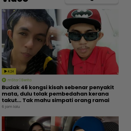
4:24
mStar | Berita
Budak 46 kongsi kisah sebenar penyakit
mata, dulu tolak pembedahan kerana
takut... Tak mahu simpati orang ramai
6 jam lalu