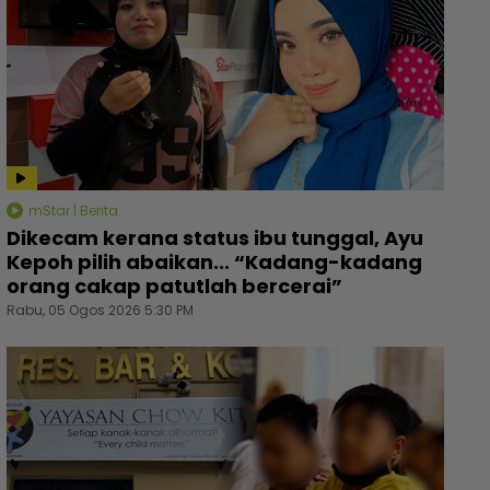
mStar | Berita
Dikecam kerana status ibu tunggal, Ayu
Kepoh pilih abaikan... “Kadang-kadang
orang cakap patutlah bercerai”
Rabu, 05 Ogos 2026 5:30 PM