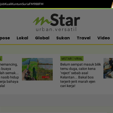
job
Kuali
Kuntum
SuriaFM
988FM
pose
Lokal
Global
Sukan
Travel
Video
L
MSTAR | VIRAL
memancing,
Belum sempat masuk bilik
a buaya
temu duga, calon kena
ah semak...
‘reject’ sebab asal
 nasib hidup
Kelantan... Bakal bos
kerja bahaya
terjerit-jerit marah ejen
alal
cari kerja!