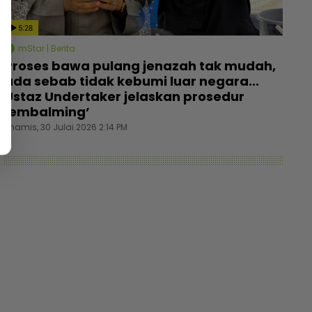
5:28
mStar | Berita
Proses bawa pulang jenazah tak mudah,
ada sebab tidak kebumi luar negara...
Ustaz Undertaker jelaskan prosedur
‘embalming’
Khamis, 30 Julai 2026 2:14 PM