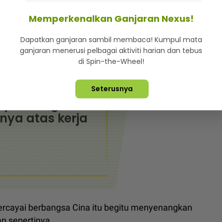
 tak, susah saya nak cari.
Memperkenalkan Ganjaran Nexus!
 katanya menerusi satu hantaran di Facebook bagi
Dapatkan ganjaran sambil membaca! Kumpul mata
ganjaran menerusi pelbagai aktiviti harian dan tebus
di Spin-the-Wheel!
p atau tidak...
Seterusnya
bayar dengan
nya atas kerja
ercayai berbangsa Cina itu begitu menyenangkan
n sepertinya.