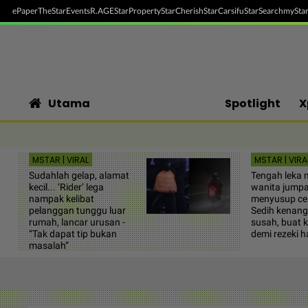
ePaper
TheStar
Events
R.AGE
StarProperty
StarCherish
StarCarsifu
StarSearch
myStar
Utama
Spotlight
X
MSTAR | VIRAL
MSTAR | VIRA
Sudahlah gelap, alamat
Tengah leka 
kecil... ‘Rider’ lega
wanita jump
nampak kelibat
menyusup cel
pelanggan tunggu luar
Sedih kenang
rumah, lancar urusan -
susah, buat 
“Tak dapat tip bukan
demi rezeki h
masalah”