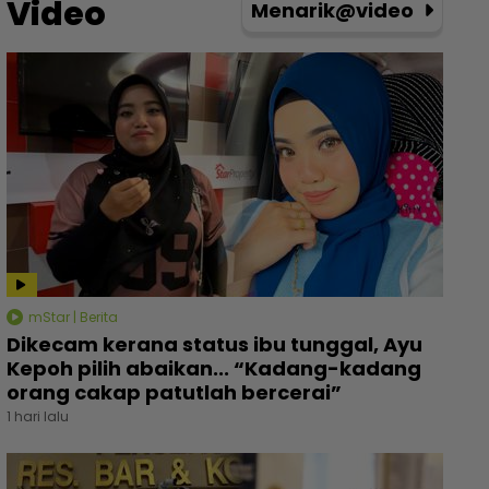
Video
Menarik@video
mStar | Berita
Dikecam kerana status ibu tunggal, Ayu
Kepoh pilih abaikan... “Kadang-kadang
orang cakap patutlah bercerai”
1 hari lalu