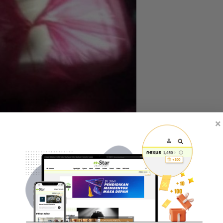
×
aripada penghantar makanan. -Gambar hiasan
hat pelanggan berkenaan sudah bersiap sedia