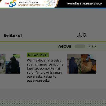
person
BeliLokal
chevron_right
info
-
MSTAR | VIRAL
Wanita dedah sisi gelap
suami, hampir sempurna
tapi kaki porno! Ramai
suruh ‘improve’ layanan,
pakai seksi kalau itu
pasangan suka