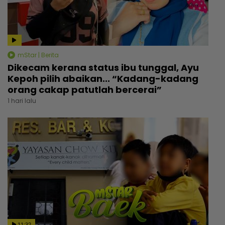
mStar | Berita
Dikecam kerana status ibu tunggal, Ayu
Kepoh pilih abaikan... “Kadang-kadang
orang cakap patutlah bercerai”
1 hari lalu
11:32