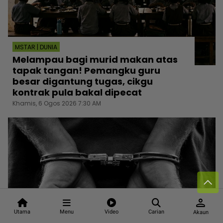
MSTAR | DUNIA
Melampau bagi murid makan atas
tapak tangan! Pemangku guru
besar digantung tugas, cikgu
kontrak pula bakal dipecat
Khamis, 6 Ogos 2026 7:30 AM
person
Utama
Menu
Video
Carian
Akaun