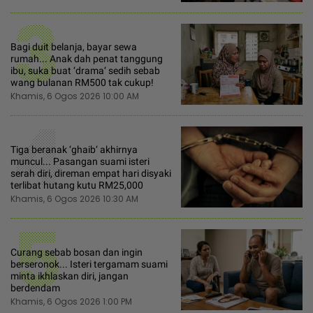
3
Bagi duit belanja, bayar sewa
rumah... Anak dah penat tanggung
ibu, suka buat ‘drama‘ sedih sebab
wang bulanan RM500 tak cukup!
Khamis, 6 Ogos 2026 10:00 AM
4
Tiga beranak ‘ghaib‘ akhirnya
muncul... Pasangan suami isteri
serah diri, direman empat hari disyaki
terlibat hutang kutu RM25,000
Khamis, 6 Ogos 2026 10:30 AM
5
Curang sebab bosan dan ingin
berseronok... Isteri tergamam suami
minta ikhlaskan diri, jangan
berdendam
Khamis, 6 Ogos 2026 1:00 PM