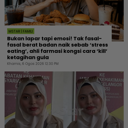
MSTAR | FAMILI
Bukan lapar tapi emosi! Tak fasal-
fasal berat badan naik sebab ‘stress
eating’, ahli farmasi kongsi cara ‘kill’
ketagihan gula
Khamis, 6 Ogos 2026 12:30 PM