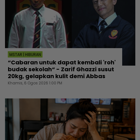
MSTAR | HIBURAN
“Cabaran untuk dapat kembali 'roh'
budak sekolah“ - Zarif Ghazzi susut
20kg, gelapkan kulit demi Abbas
Khamis, 6 Ogos 2026 1:00 PM