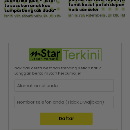
suami fikir jauh - “Isteri
tumit kasut patah depan
tu susukan anak kau
naib canselor
sampai bengkak dada”
Isnin, 23 September 2024 1:00 PM
Isnin, 23 September 2024 3:30 PM
Nak cari cerita best dan trending setiap hari?
Langgan berita mStar! Percuma je!