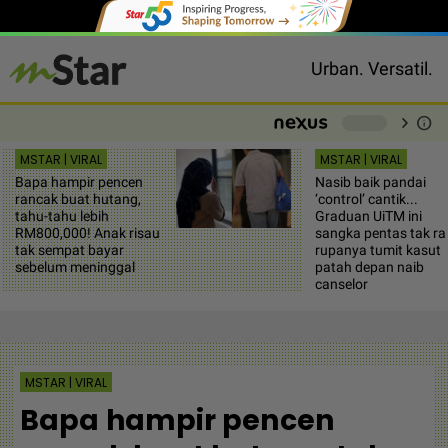
Urban. Versatil.
chevron_right
info
-
MSTAR | VIRAL
MSTAR | VIRAL
Bapa hampir pencen
Nasib baik pandai
rancak buat hutang,
‘control’ cantik...
tahu-tahu lebih
Graduan UiTM ini
RM800,000! Anak risau
sangka pentas tak ra
tak sempat bayar
rupanya tumit kasut
sebelum meninggal
patah depan naib
canselor
MSTAR | VIRAL
Bapa hampir pencen