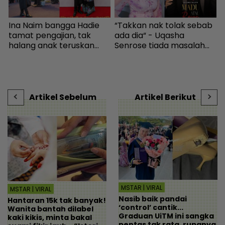
Ina Naim bangga Hadie
“Takkan nak tolak sebab
“
ya
tamat pengajian, tak
ada dia“ - Uqasha
i
halang anak teruskan
Senrose tiada masalah
b
bidang seni - Hiburan |
bergandingan, hormat
mStar
rezeki Aliff Aziz - Hiburan |
-
mStar
Artikel Sebelum
Artikel Berikut
MSTAR | VIRAL
MSTAR | VIRAL
Nasib baik pandai
Hantaran 15k tak banyak!
‘control’ cantik...
Wanita bantah dilabel
Graduan UiTM ini sangka
kaki kikis, minta bakal
pentas tak rata, rupanya