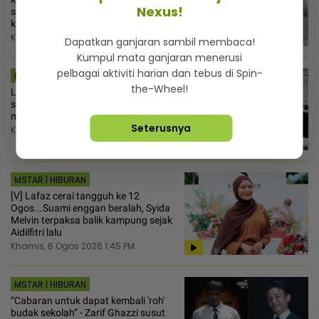
Nexus!
seeloknya mula asingkan duit ikut 6
kategori ini
Khamis, 6 Ogos 2026 2:30 PM
Dapatkan ganjaran sambil membaca!
Kumpul mata ganjaran menerusi
pelbagai aktiviti harian dan tebus di Spin-
MSTAR | VIRAL
the-Wheel!
Lupa kes tipu tarikh MC belum
selesai, bekas pekerja ada hati ugut
majikan lambat bayar gaji
Seterusnya
Khamis, 6 Ogos 2026 2:00 PM
MSTAR | HIBURAN
[V] Lafaz cerai tangguh ke 12
Ogos...Suami enggan beralah, Syida
Melvin terpaksa balik kampung sejak
Aidilfitri lalu
Khamis, 6 Ogos 2026 1:45 PM
MSTAR | HIBURAN
“Cabaran untuk dapat kembali 'roh'
budak sekolah“ - Zarif Ghazzi susut