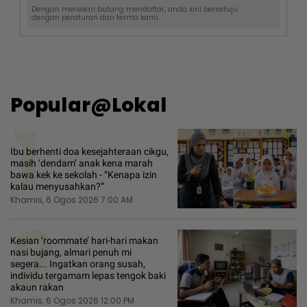
Dengan menekan butang mendaftar, anda kini bersetuju
dengan
peraturan dan terma
kami.
Popular@Lokal
1
Ibu berhenti doa kesejahteraan cikgu,
masih ‘dendam’ anak kena marah
bawa kek ke sekolah - “Kenapa izin
kalau menyusahkan?”
Khamis, 6 Ogos 2026 7:00 AM
2
Kesian ‘roommate’ hari-hari makan
nasi bujang, almari penuh mi
segera... Ingatkan orang susah,
individu tergamam lepas tengok baki
akaun rakan
Khamis, 6 Ogos 2026 12:00 PM