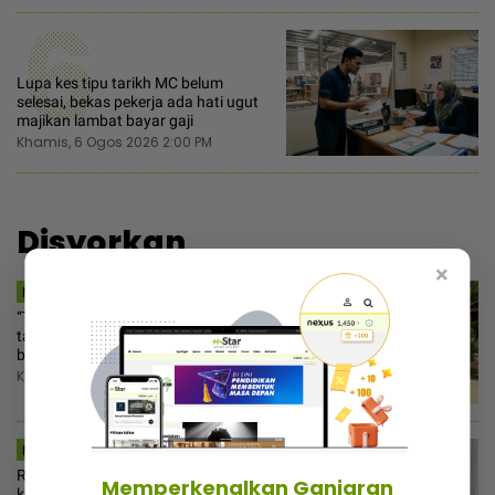
6
Lupa kes tipu tarikh MC belum
selesai, bekas pekerja ada hati ugut
majikan lambat bayar gaji
Khamis, 6 Ogos 2026 2:00 PM
Disyorkan
×
MSTAR | HIBURAN
“Terima kasih untuk setiap gelak
tawa“ - Rozita Che Wan terkesan
berita pemergian ‘Cik Man‘
Khamis, 6 Ogos 2026 3:00 PM
MSTAR | MYR
Ramai buat silap guna dana
Memperkenalkan Ganjaran
kecemasan bayar cukai jalan,