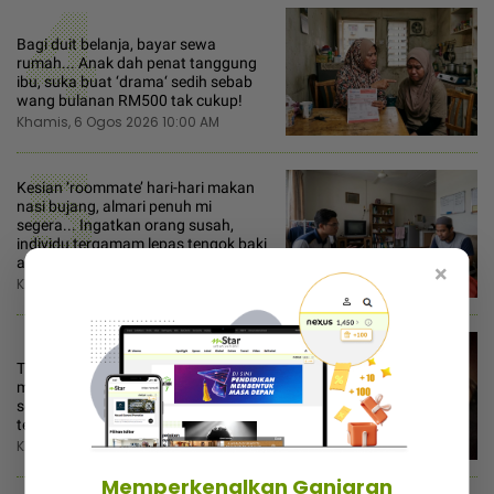
4
Bagi duit belanja, bayar sewa
rumah... Anak dah penat tanggung
ibu, suka buat ‘drama‘ sedih sebab
wang bulanan RM500 tak cukup!
Khamis, 6 Ogos 2026 10:00 AM
5
Kesian ‘roommate’ hari-hari makan
nasi bujang, almari penuh mi
segera... Ingatkan orang susah,
individu tergamam lepas tengok baki
akaun rakan
×
Khamis, 6 Ogos 2026 12:00 PM
6
Tiga beranak ‘ghaib‘ akhirnya
muncul... Pasangan suami isteri
serah diri, direman empat hari disyaki
terlibat hutang kutu RM25,000
Khamis, 6 Ogos 2026 10:30 AM
Memperkenalkan Ganjaran