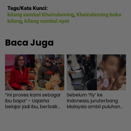
Tags/Kata Kunci:
kilang sambal Khairulaming
,
Khairulaming buka
kilang
,
kilang sambal nyet
Baca Juga
“Ini proses kami sebagai
Sebelum ‘fly’ ke
I
n
ibu bapa“ - Uqasha
Indonesia, juruterbang
t
belajar jadi ibu, berbaik
Malaysia ambil puluhan
h
dengan Kamal demi anak
ribu bekalan dadah di
b
- Hiburan | mStar
Ampang - Semasa |
mStar