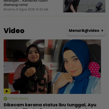
kenangan... Kamarool Yusoff
disenangi ramai
Khamis, 6 Ogos 2026 10:30 AM
Video
Menarik@video
mStar | Berita
Dikecam kerana status ibu tunggal, Ayu