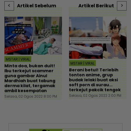
Artikel Sebelum
Artikel Berikut
MSTAR | VIRAL
MSTAR | VIRAL
Minta doa, bukan duit!
Berani betul! Terlebih
Ibu terkejut scammer
tonton anime, grup
guna gambar Ainul
budak lelaki buat aksi
Mardhiah buat tabung
soft porn di surau...
derma kilat, tergamak
terkejut pakcik tengok
ambil kesempatan
Selasa, 02 Ogos 2022 2:00 PM
Selasa, 02 Ogos 2022 8:00 PM