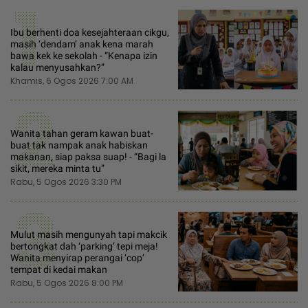
1
Ibu berhenti doa kesejahteraan cikgu,
masih ‘dendam’ anak kena marah
bawa kek ke sekolah - “Kenapa izin
kalau menyusahkan?”
Khamis, 6 Ogos 2026 7:00 AM
2
Wanita tahan geram kawan buat-
buat tak nampak anak habiskan
makanan, siap paksa suap! - “Bagi la
sikit, mereka minta tu”
Rabu, 5 Ogos 2026 3:30 PM
3
Mulut masih mengunyah tapi makcik
bertongkat dah ‘parking’ tepi meja!
Wanita menyirap perangai ‘cop’
tempat di kedai makan
Rabu, 5 Ogos 2026 8:00 PM