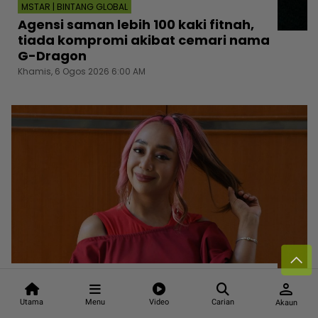
MSTAR | BINTANG GLOBAL
Agensi saman lebih 100 kaki fitnah,
tiada kompromi akibat cemari nama
G-Dragon
Khamis, 6 Ogos 2026 6:00 AM
MSTAR | HIBURAN
person
Amylea Azizan tak suka ‘tunggang‘
Utama
Menu
Video
Carian
Akaun
isu media sosial, yakin kerjaya lancar