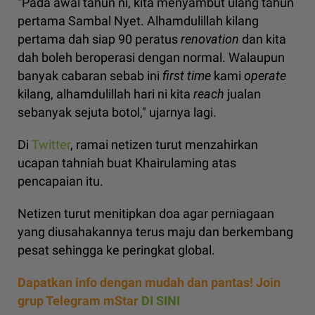
"Pada awal tahun ni, kita menyambut ulang tahun
pertama Sambal Nyet. Alhamdulillah kilang
pertama dah siap 90 peratus
renovation
dan kita
dah boleh beroperasi dengan normal. Walaupun
banyak cabaran sebab ini
first time
kami
operate
kilang, alhamdulillah hari ni kita
reach
jualan
sebanyak sejuta botol," ujarnya lagi.
Di
Twitter
, ramai netizen turut menzahirkan
ucapan tahniah buat Khairulaming atas
pencapaian itu.
Netizen turut menitipkan doa agar perniagaan
yang diusahakannya terus maju dan berkembang
pesat sehingga ke peringkat global.
Dapatkan info dengan mudah dan pantas! Join
grup Telegram mStar
DI SINI