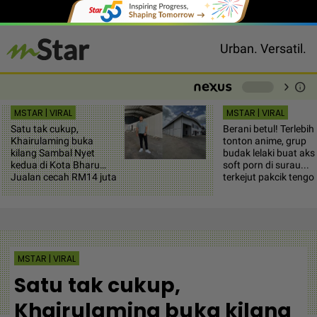
Urban. Versatil.
chevron_right
info
-
MSTAR | VIRAL
MSTAR | VIRAL
Satu tak cukup,
Berani betul! Terlebih
Khairulaming buka
tonton anime, grup
kilang Sambal Nyet
budak lelaki buat aksi
kedua di Kota Bharu…
soft porn di surau...
Jualan cecah RM14 juta
terkejut pakcik tengo
MSTAR | VIRAL
Satu tak cukup,
Khairulaming buka kilang