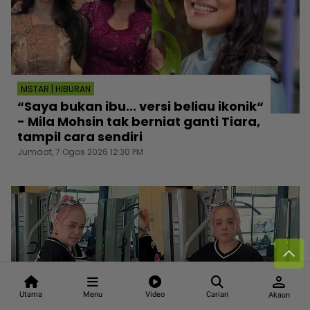
MSTAR | HIBURAN
“Saya bukan ibu... versi beliau ikonik“
- Mila Mohsin tak berniat ganti Tiara,
tampil cara sendiri
Jumaat, 7 Ogos 2026 12:30 PM
person
Utama
Menu
Video
Carian
Akaun