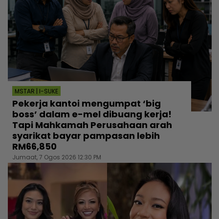
MSTAR | I-SUKE
Pekerja kantoi mengumpat ‘big
boss’ dalam e-mel dibuang kerja!
Tapi Mahkamah Perusahaan arah
syarikat bayar pampasan lebih
RM66,850
Jumaat, 7 Ogos 2026 12:30 PM