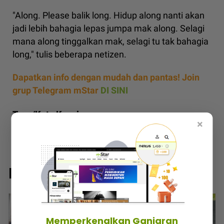
"Along. Please balik long. Hidup along nanti akan
jadi lebih bahagia lepas jumpa mak along. Selagi
mana along tinggalkan mak, selagi tu tak bahagia
long," tulis beberapa netizen.
Dapatkan info dengan mudah dan pantas! Join
grup Telegram mStar
DI SINI
Tags/Kata Kunci:
×
abang masuk penjara
,
ibu potong kaki
,
ibu rindu
anak sulung
,
anak bawa diri
,
viral TikTok
Baca Juga
Memperkenalkan Ganjaran