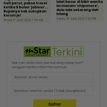
lalat besar di bibir wanita
hati perut, paksa travel
ini macam ‘chipsmore’,
ketika 5 bulan ‘jobless’...
dulu ada sekarang dah
Rupanya nak cukupkan
hilang
korum je!
Sabtu, 16 Julai 2022 3:30 PM
Ahad, 17 Julai 2022 7:00 AM
Nak cari cerita best dan trending setiap hari?
Langgan berita mStar! Percuma je!