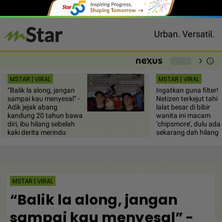
Urban. Versatil.
chevron_right
info
-
MSTAR | VIRAL
MSTAR | VIRAL
“Balik la along, jangan
Ingatkan guna filter!
sampai kau menyesal” -
Netizen terkejut tahi
Adik jejak abang
lalat besar di bibir
kandung 20 tahun bawa
wanita ini macam
diri, ibu hilang sebelah
‘chipsmore’, dulu ada
kaki derita merindu
sekarang dah hilang
MSTAR | VIRAL
“Balik la along, jangan
sampai kau menyesal” -