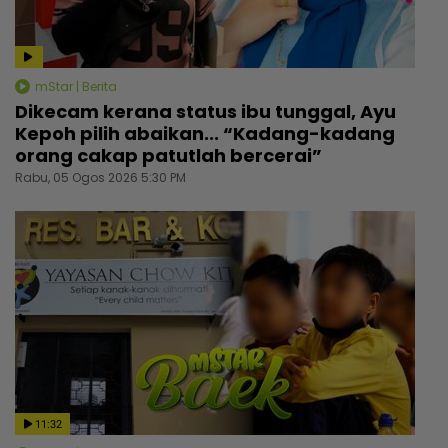
mStar | Berita
Dikecam kerana status ibu tunggal, Ayu
Kepoh pilih abaikan... “Kadang-kadang
orang cakap patutlah bercerai”
Rabu, 05 Ogos 2026 5:30 PM
11:32