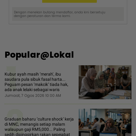
Dengan menekan butang mendaftar, anda kini bersetuju
dengan
peraturan dan terma
kami.
Popular@Lokal
1
Kubur ayah masih ‘merah’, ibu
saudara pula sibuk fasal harta...
Peguam pesan ‘makcik’ tiada hak,
ada anak lelaki sebagai waris
Jumaat, 7 Ogos 2026 10:00 AM
2
Graduan baharu ‘culture shock’ kerja
di MNC, menangis setiap malam
walaupun gaji RM5,000... Paling
sedih dipinggirkan rakan sepejabat