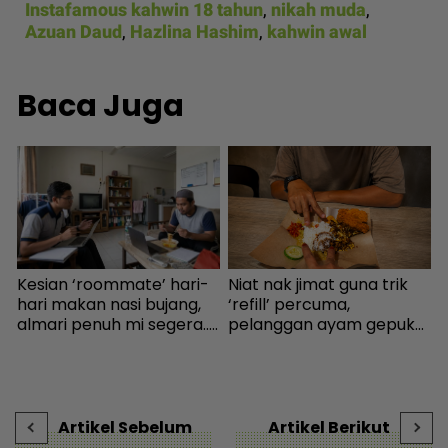
Instafamous kahwin 18 tahun
,
nikah muda
,
Azuan Daud
,
Hazlina Hashim
,
kahwin awal
Baca Juga
Kesian ‘roommate’ hari-
Niat nak jimat guna trik
K
hari makan nasi bujang,
‘refill’ percuma,
‘
almari penuh mi segera...
pelanggan ayam gepuk
s
Ingatkan orang susah,
insaf lepas tahu polisi
P
individu tergamam lepas
kedai - “Saya kongsikan
t
tengok baki akaun rakan
benda haram” - I-suke |
s
- Viral | mStar
mStar
Artikel Sebelum
Artikel Berikut