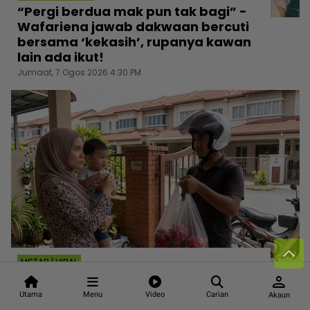
“Pergi berdua mak pun tak bagi” -
Wafariena jawab dakwaan bercuti
bersama ‘kekasih’, rupanya kawan
lain ada ikut!
Jumaat, 7 Ogos 2026 4:30 PM
MSTAR | VIRAL
person
“Bukan suruh masak pun” - Wanita
sakit hati sikap berkira pengasuh,
Utama
Menu
Video
Carian
Akaun
enggan tolong lenyekkan buah