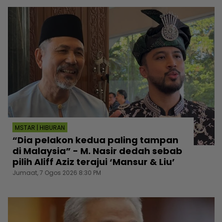
MSTAR | HIBURAN
“Dia pelakon kedua paling tampan
di Malaysia” - M. Nasir dedah sebab
pilih Aliff Aziz terajui ‘Mansur & Liu’
Jumaat, 7 Ogos 2026 8:30 PM