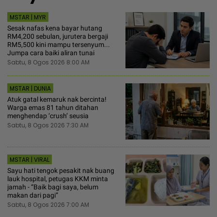
MSTAR | MYR
Sesak nafas kena bayar hutang
RM4,200 sebulan, jurutera bergaji
RM5,500 kini mampu tersenyum...
Jumpa cara baiki aliran tunai
Sabtu, 8 Ogos 2026 8:00 AM
MSTAR | DUNIA
Atuk gatal kemaruk nak bercinta!
Warga emas 81 tahun ditahan
menghendap ‘crush’ seusia
Sabtu, 8 Ogos 2026 7:30 AM
MSTAR | VIRAL
Sayu hati tengok pesakit nak buang
lauk hospital, petugas KKM minta
jamah - “Baik bagi saya, belum
makan dari pagi”
Sabtu, 8 Ogos 2026 7:00 AM