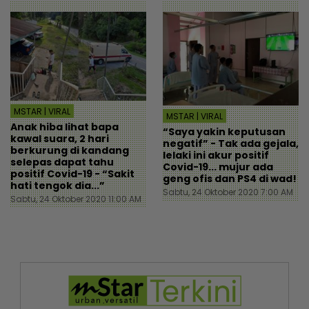
MSTAR | VIRAL
MSTAR | VIRAL
Anak hiba lihat bapa
“Saya yakin keputusan
kawal suara, 2 hari
negatif” - Tak ada gejala,
berkurung di kandang
lelaki ini akur positif
selepas dapat tahu
Covid-19... mujur ada
positif Covid-19 - “Sakit
geng ofis dan PS4 di wad!
hati tengok dia...”
Sabtu, 24 Oktober 2020 7:00 AM
Sabtu, 24 Oktober 2020 11:00 AM