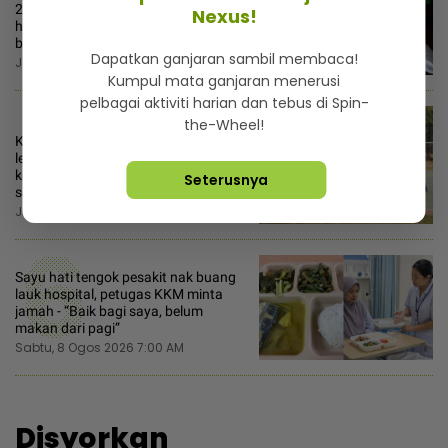
4
26 pertuduhan pengubahan wang
Nexus!
haram terhadap Nicky Liow ditarik
balik
Dapatkan ganjaran sambil membaca!
Jumaat, 7 Ogos 2026 4:30 PM
Kumpul mata ganjaran menerusi
5
pelbagai aktiviti harian dan tebus di Spin-
the-Wheel!
Kejamnya pentadbir sekolah! Cikgu
lewat 7 minit hadir aktiviti
kokurikulum diminta beri surat tunjuk
Seterusnya
sebab
Jumaat, 7 Ogos 2026 2:00 PM
6
Sayu hati tengok pesakit nak buang
lauk hospital, petugas KKM minta
jamah - “Baik bagi saya, belum
makan dari pagi”
Sabtu, 8 Ogos 2026 7:00 AM
Disyorkan