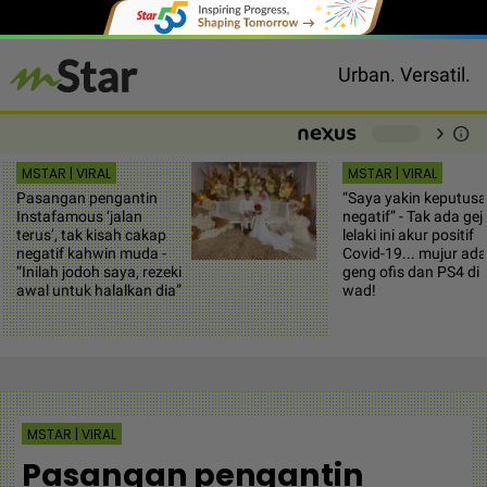
Urban. Versatil.
chevron_right
info
-
MSTAR | VIRAL
MSTAR | VIRAL
Pasangan pengantin
“Saya yakin keputus
Instafamous ‘jalan
negatif” - Tak ada gej
terus’, tak kisah cakap
lelaki ini akur positif
negatif kahwin muda -
Covid-19... mujur ada
“Inilah jodoh saya, rezeki
geng ofis dan PS4 di
awal untuk halalkan dia”
wad!
MSTAR | VIRAL
Pasangan pengantin