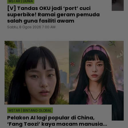
MSTAR | DUNIA
[V] Tandas OKU jadi ‘port’ cuci
superbike! Ramai geram pemuda
salah guna fasiliti awam
Sabtu, 8 Ogos 2026 7:00 AM
MSTAR | BINTANG GLOBAL
Pelakon AI lagi popular di China,
‘Fang Taozi’ kaya macam manusia...